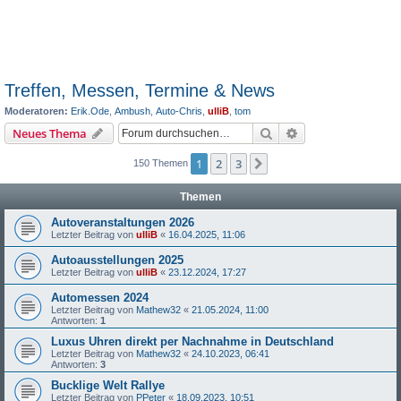
Treffen, Messen, Termine & News
Moderatoren:
Erik.Ode
,
Ambush
,
Auto-Chris
,
ulliB
,
tom
Suche
Erweiterte Suche
Neues Thema
1
2
3
Nächste
150 Themen
Themen
Autoveranstaltungen 2026
Letzter Beitrag von
ulliB
«
16.04.2025, 11:06
Autoausstellungen 2025
Letzter Beitrag von
ulliB
«
23.12.2024, 17:27
Automessen 2024
Letzter Beitrag von
Mathew32
«
21.05.2024, 11:00
Antworten:
1
Luxus Uhren direkt per Nachnahme in Deutschland
Letzter Beitrag von
Mathew32
«
24.10.2023, 06:41
Antworten:
3
Bucklige Welt Rallye
Letzter Beitrag von
PPeter
«
18.09.2023, 10:51