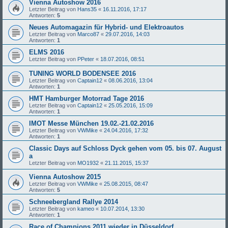
Vienna Autoshow 2016
Letzter Beitrag von
Hans35
«
16.11.2016, 17:17
Antworten:
5
Neues Automagazin für Hybrid- und Elektroautos
Letzter Beitrag von
Marco87
«
29.07.2016, 14:03
Antworten:
1
ELMS 2016
Letzter Beitrag von
PPeter
«
18.07.2016, 08:51
TUNING WORLD BODENSEE 2016
Letzter Beitrag von
Captain12
«
08.06.2016, 13:04
Antworten:
1
HMT Hamburger Motorrad Tage 2016
Letzter Beitrag von
Captain12
«
25.05.2016, 15:09
Antworten:
1
IMOT Messe München 19.02.-21.02.2016
Letzter Beitrag von
VWMike
«
24.04.2016, 17:32
Antworten:
1
Classic Days auf Schloss Dyck gehen vom 05. bis 07. August
a
Letzter Beitrag von
MO1932
«
21.11.2015, 15:37
Vienna Autoshow 2015
Letzter Beitrag von
VWMike
«
25.08.2015, 08:47
Antworten:
5
Schneebergland Rallye 2014
Letzter Beitrag von
kameo
«
10.07.2014, 13:30
Antworten:
1
Race of Champions 2011 wieder in Düsseldorf