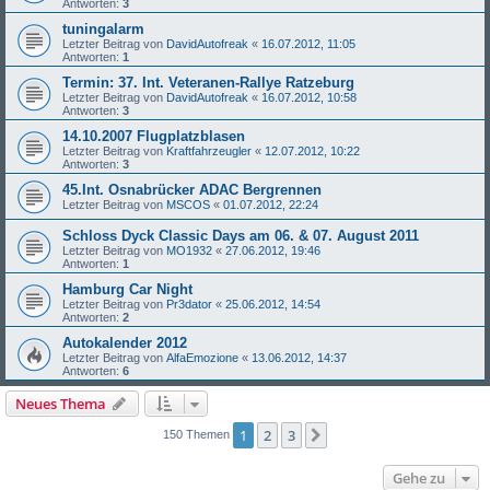
Antworten:
3
tuningalarm
Letzter Beitrag von
DavidAutofreak
«
16.07.2012, 11:05
Antworten:
1
Termin: 37. Int. Veteranen-Rallye Ratzeburg
Letzter Beitrag von
DavidAutofreak
«
16.07.2012, 10:58
Antworten:
3
14.10.2007 Flugplatzblasen
Letzter Beitrag von
Kraftfahrzeugler
«
12.07.2012, 10:22
Antworten:
3
45.Int. Osnabrücker ADAC Bergrennen
Letzter Beitrag von
MSCOS
«
01.07.2012, 22:24
Schloss Dyck Classic Days am 06. & 07. August 2011
Letzter Beitrag von
MO1932
«
27.06.2012, 19:46
Antworten:
1
Hamburg Car Night
Letzter Beitrag von
Pr3dator
«
25.06.2012, 14:54
Antworten:
2
Autokalender 2012
Letzter Beitrag von
AlfaEmozione
«
13.06.2012, 14:37
Antworten:
6
Neues Thema
1
2
3
Nächste
150 Themen
Gehe zu