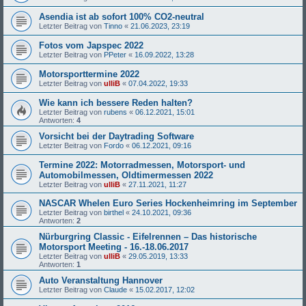
Asendia ist ab sofort 100% CO2-neutral
Letzter Beitrag von
Tinno
«
21.06.2023, 23:19
Fotos vom Japspec 2022
Letzter Beitrag von
PPeter
«
16.09.2022, 13:28
Motorsporttermine 2022
Letzter Beitrag von
ulliB
«
07.04.2022, 19:33
Wie kann ich bessere Reden halten?
Letzter Beitrag von
rubens
«
06.12.2021, 15:01
Antworten:
4
Vorsicht bei der Daytrading Software
Letzter Beitrag von
Fordo
«
06.12.2021, 09:16
Termine 2022: Motorradmessen, Motorsport- und
Automobilmessen, Oldtimermessen 2022
Letzter Beitrag von
ulliB
«
27.11.2021, 11:27
NASCAR Whelen Euro Series Hockenheimring im September
Letzter Beitrag von
birthel
«
24.10.2021, 09:36
Antworten:
2
Nürburgring Classic - Eifelrennen – Das historische
Motorsport Meeting - 16.-18.06.2017
Letzter Beitrag von
ulliB
«
29.05.2019, 13:33
Antworten:
1
Auto Veranstaltung Hannover
Letzter Beitrag von
Claude
«
15.02.2017, 12:02