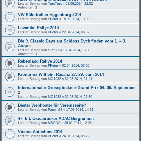
Letzter Beitrag von
TuetTuet
«
03.06.2014, 22:02
Antworten:
2
VW Käfertreffen Eggenburg 2014
Letzter Beitrag von
PPeter
«
18.05.2014, 15:06
Lavanttal Rallye 2014
Letzter Beitrag von
PPeter
«
22.04.2014, 08:32
Die 9. Classic Days am Schloss Dyck finden vom 1. – 3.
Augus
Letzter Beitrag von
sven77
«
15.04.2014, 16:00
Antworten:
1
Rebenland Rallye 2014
Letzter Beitrag von
PPeter
«
02.04.2014, 07:50
Kronprinz Wilhelm Rasanz 27.-29. Juni 2014
Letzter Beitrag von
MO1932
«
31.03.2014, 21:41
Internationaler Grossglockner Grand Prix 04.-06. September
2
Letzter Beitrag von
MO1932
«
31.03.2014, 21:39
Bester Webhoster für Vereinsseite?
Letzter Beitrag von
Panem33
«
17.03.2014, 14:51
47. Int. Osnabrücker ADAC Bergrennen
Letzter Beitrag von
MSCOS
«
28.01.2014, 12:05
Vienna Autoshow 2014
Letzter Beitrag von
PPeter
«
24.01.2014, 09:22