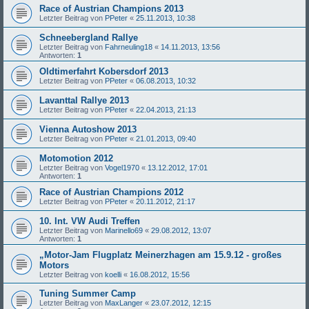
Race of Austrian Champions 2013
Letzter Beitrag von
PPeter
«
25.11.2013, 10:38
Schneebergland Rallye
Letzter Beitrag von
Fahrneuling18
«
14.11.2013, 13:56
Antworten:
1
Oldtimerfahrt Kobersdorf 2013
Letzter Beitrag von
PPeter
«
06.08.2013, 10:32
Lavanttal Rallye 2013
Letzter Beitrag von
PPeter
«
22.04.2013, 21:13
Vienna Autoshow 2013
Letzter Beitrag von
PPeter
«
21.01.2013, 09:40
Motomotion 2012
Letzter Beitrag von
Vogel1970
«
13.12.2012, 17:01
Antworten:
1
Race of Austrian Champions 2012
Letzter Beitrag von
PPeter
«
20.11.2012, 21:17
10. Int. VW Audi Treffen
Letzter Beitrag von
Marinello69
«
29.08.2012, 13:07
Antworten:
1
„Motor-Jam Flugplatz Meinerzhagen am 15.9.12 - großes
Motors
Letzter Beitrag von
koelli
«
16.08.2012, 15:56
Tuning Summer Camp
Letzter Beitrag von
MaxLanger
«
23.07.2012, 12:15