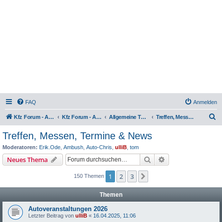
FAQ
Anmelden
S
Kfz Forum - Auto, Motorrad und LKW
Kfz Forum - Auto, Motorrad und LKW
Allgemeine Themen rund ums Kfz
Treffen, Messen, Termine & News
u
Treffen, Messen, Termine & News
c
Moderatoren:
Erik.Ode
,
Ambush
,
Auto-Chris
,
ulliB
,
tom
h
Suche
Erweiterte Suche
Neues Thema
e
1
2
3
Nächste
150 Themen
Themen
Autoveranstaltungen 2026
Letzter Beitrag von
ulliB
«
16.04.2025, 11:06