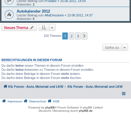
Letzter Beitrag von
Pr3dator
«
25.06.2012, 14:54
Antworten:
2
Autokalender 2012
Letzter Beitrag von
AlfaEmozione
«
13.06.2012, 14:37
Antworten:
6
Neues Thema
1
2
3
Nächste
150 Themen
Gehe zu
BERECHTIGUNGEN IN DIESEM FORUM
Du darfst
keine
neuen Themen in diesem Forum erstellen.
Du darfst
keine
Antworten zu Themen in diesem Forum erstellen.
Du darfst deine Beiträge in diesem Forum
nicht
ändern.
Du darfst deine Beiträge in diesem Forum
nicht
löschen.
Kfz Forum - Auto, Motorrad und LKW
Kfz Forum - Auto, Motorrad und LKW
Impressum
Datenschutz
AGB
Powered by
phpBB
® Forum Software © phpBB Limited
Deutsche Übersetzung durch
phpBB.de