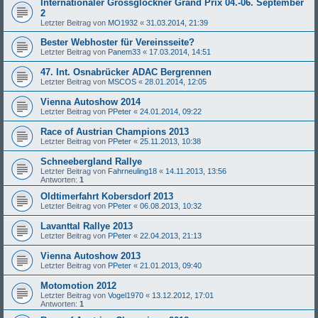
Internationaler Grossglockner Grand Prix 04.-06. September
2
Letzter Beitrag von
MO1932
«
31.03.2014, 21:39
Bester Webhoster für Vereinsseite?
Letzter Beitrag von
Panem33
«
17.03.2014, 14:51
47. Int. Osnabrücker ADAC Bergrennen
Letzter Beitrag von
MSCOS
«
28.01.2014, 12:05
Vienna Autoshow 2014
Letzter Beitrag von
PPeter
«
24.01.2014, 09:22
Race of Austrian Champions 2013
Letzter Beitrag von
PPeter
«
25.11.2013, 10:38
Schneebergland Rallye
Letzter Beitrag von
Fahrneuling18
«
14.11.2013, 13:56
Antworten:
1
Oldtimerfahrt Kobersdorf 2013
Letzter Beitrag von
PPeter
«
06.08.2013, 10:32
Lavanttal Rallye 2013
Letzter Beitrag von
PPeter
«
22.04.2013, 21:13
Vienna Autoshow 2013
Letzter Beitrag von
PPeter
«
21.01.2013, 09:40
Motomotion 2012
Letzter Beitrag von
Vogel1970
«
13.12.2012, 17:01
Antworten:
1