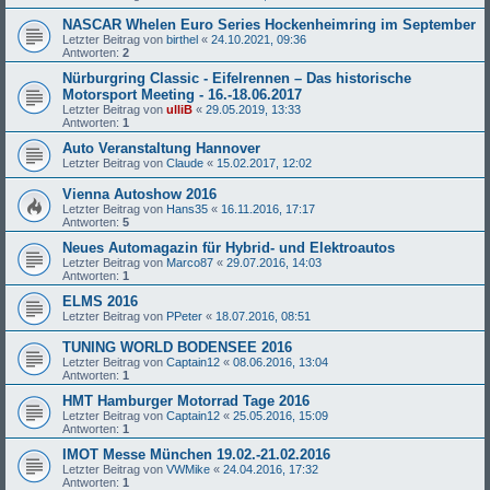
NASCAR Whelen Euro Series Hockenheimring im September
Letzter Beitrag von
birthel
«
24.10.2021, 09:36
Antworten:
2
Nürburgring Classic - Eifelrennen – Das historische
Motorsport Meeting - 16.-18.06.2017
Letzter Beitrag von
ulliB
«
29.05.2019, 13:33
Antworten:
1
Auto Veranstaltung Hannover
Letzter Beitrag von
Claude
«
15.02.2017, 12:02
Vienna Autoshow 2016
Letzter Beitrag von
Hans35
«
16.11.2016, 17:17
Antworten:
5
Neues Automagazin für Hybrid- und Elektroautos
Letzter Beitrag von
Marco87
«
29.07.2016, 14:03
Antworten:
1
ELMS 2016
Letzter Beitrag von
PPeter
«
18.07.2016, 08:51
TUNING WORLD BODENSEE 2016
Letzter Beitrag von
Captain12
«
08.06.2016, 13:04
Antworten:
1
HMT Hamburger Motorrad Tage 2016
Letzter Beitrag von
Captain12
«
25.05.2016, 15:09
Antworten:
1
IMOT Messe München 19.02.-21.02.2016
Letzter Beitrag von
VWMike
«
24.04.2016, 17:32
Antworten:
1