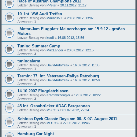
Race of Austrian Champions 2012
Letzter Beitrag von
PPeter
«
20.11.2012, 21:17
10. Int. VW Audi Treffen
Letzter Beitrag von
Marinello69
«
29.08.2012, 13:07
Antworten:
1
„Motor-Jam Flugplatz Meinerzhagen am 15.9.12 - großes
Motors
Letzter Beitrag von
koelli
«
16.08.2012, 15:56
Tuning Summer Camp
Letzter Beitrag von
MaxLanger
«
23.07.2012, 12:15
Antworten:
3
tuningalarm
Letzter Beitrag von
DavidAutofreak
«
16.07.2012, 11:05
Antworten:
1
Termin: 37. Int. Veteranen-Rallye Ratzeburg
Letzter Beitrag von
DavidAutofreak
«
16.07.2012, 10:58
Antworten:
3
14.10.2007 Flugplatzblasen
Letzter Beitrag von
Kraftfahrzeugler
«
12.07.2012, 10:22
Antworten:
3
45.Int. Osnabrücker ADAC Bergrennen
Letzter Beitrag von
MSCOS
«
01.07.2012, 22:24
Schloss Dyck Classic Days am 06. & 07. August 2011
Letzter Beitrag von
MO1932
«
27.06.2012, 19:46
Antworten:
1
Hamburg Car Night