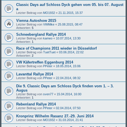
Classic Days auf Schloss Dyck gehen vom 05. bis 07. August
a
Letzter Beitrag von
MO1932
«
21.11.2015, 15:37
Vienna Autoshow 2015
Letzter Beitrag von
VWMike
«
25.08.2015, 08:47
Antworten:
5
Schneebergland Rallye 2014
Letzter Beitrag von
kameo
«
10.07.2014, 13:30
Antworten:
1
Race of Champions 2011 wieder in Düsseldorf
Letzter Beitrag von
TuetTuet
«
03.06.2014, 22:02
Antworten:
2
VW Käfertreffen Eggenburg 2014
Letzter Beitrag von
PPeter
«
18.05.2014, 15:06
Lavanttal Rallye 2014
Letzter Beitrag von
PPeter
«
22.04.2014, 08:32
Die 9. Classic Days am Schloss Dyck finden vom 1. – 3.
Augus
Letzter Beitrag von
sven77
«
15.04.2014, 16:00
Antworten:
1
Rebenland Rallye 2014
Letzter Beitrag von
PPeter
«
02.04.2014, 07:50
Kronprinz Wilhelm Rasanz 27.-29. Juni 2014
Letzter Beitrag von
MO1932
«
31.03.2014, 21:41