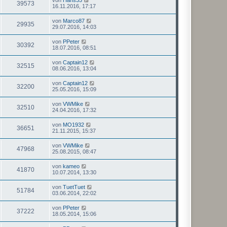
39573
16.11.2016, 17:17
von
Marco87
29935
29.07.2016, 14:03
von
PPeter
30392
18.07.2016, 08:51
von
Captain12
32515
08.06.2016, 13:04
von
Captain12
32200
25.05.2016, 15:09
von
VWMike
32510
24.04.2016, 17:32
von
MO1932
36651
21.11.2015, 15:37
von
VWMike
47968
25.08.2015, 08:47
von
kameo
41870
10.07.2014, 13:30
von
TuetTuet
51784
03.06.2014, 22:02
von
PPeter
37222
18.05.2014, 15:06