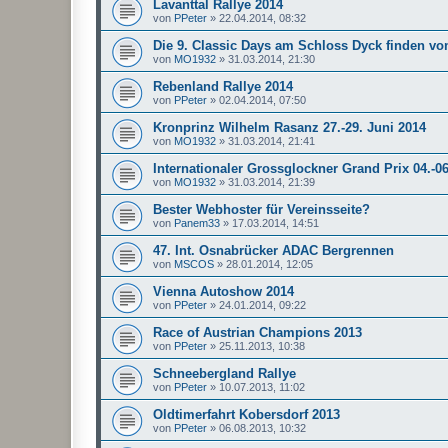
Lavanttal Rallye 2014
von
PPeter
»
22.04.2014, 08:32
Die 9. Classic Days am Schloss Dyck finden vo
von
MO1932
»
31.03.2014, 21:30
Rebenland Rallye 2014
von
PPeter
»
02.04.2014, 07:50
Kronprinz Wilhelm Rasanz 27.-29. Juni 2014
von
MO1932
»
31.03.2014, 21:41
Internationaler Grossglockner Grand Prix 04.-0
von
MO1932
»
31.03.2014, 21:39
Bester Webhoster für Vereinsseite?
von
Panem33
»
17.03.2014, 14:51
47. Int. Osnabrücker ADAC Bergrennen
von
MSCOS
»
28.01.2014, 12:05
Vienna Autoshow 2014
von
PPeter
»
24.01.2014, 09:22
Race of Austrian Champions 2013
von
PPeter
»
25.11.2013, 10:38
Schneebergland Rallye
von
PPeter
»
10.07.2013, 11:02
Oldtimerfahrt Kobersdorf 2013
von
PPeter
»
06.08.2013, 10:32