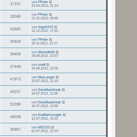
von
PPeter
37157
22.04.2013, 21:13
von
PPeter
35566
21.01.2013, 09:40
von
Vogel1970
42885
13.12.2012, 17:01
von
PPeter
35929
20.11.2012, 21:17
von
Marinello69
39459
29.08.2012, 13:07
von
koelli
37449
16.08.2012, 15:56
von
MaxLanger
47973
23.07.2012, 12:15
von
DavidAutofreak
44257
16.07.2012, 11:05
von
DavidAutofreak
52288
16.07.2012, 10:58
von
Kraftfahrzeugler
48038
12.07.2012, 10:22
von
MSCOS
36887
01.07.2012, 22:24