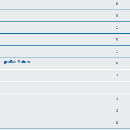
0
0
1
0
1
 - großes Motors
0
3
1
3
3
0