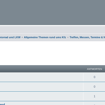
otorrad und LKW
Allgemeine Themen rund ums Kfz
Treffen, Messen, Termine &
eiterte Suche
ANTWORTEN
0
0
1
land