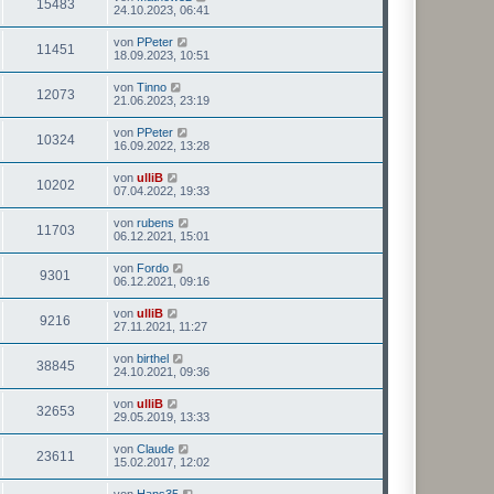
15483
24.10.2023, 06:41
von
PPeter
11451
18.09.2023, 10:51
von
Tinno
12073
21.06.2023, 23:19
von
PPeter
10324
16.09.2022, 13:28
von
ulliB
10202
07.04.2022, 19:33
von
rubens
11703
06.12.2021, 15:01
von
Fordo
9301
06.12.2021, 09:16
von
ulliB
9216
27.11.2021, 11:27
von
birthel
38845
24.10.2021, 09:36
von
ulliB
32653
29.05.2019, 13:33
von
Claude
23611
15.02.2017, 12:02
von
Hans35