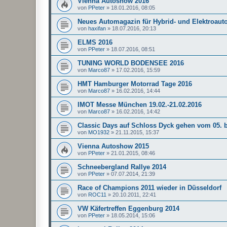
Vienna Autoshow 2016
von
PPeter
»
18.01.2016, 08:05
Neues Automagazin für Hybrid- und Elektroaut
von
haxifan
»
18.07.2016, 20:13
ELMS 2016
von
PPeter
»
18.07.2016, 08:51
TUNING WORLD BODENSEE 2016
von
Marco87
»
17.02.2016, 15:59
HMT Hamburger Motorrad Tage 2016
von
Marco87
»
16.02.2016, 14:44
IMOT Messe München 19.02.-21.02.2016
von
Marco87
»
16.02.2016, 14:42
Classic Days auf Schloss Dyck gehen vom 05. b
von
MO1932
»
21.11.2015, 15:37
Vienna Autoshow 2015
von
PPeter
»
21.01.2015, 08:46
Schneebergland Rallye 2014
von
PPeter
»
07.07.2014, 21:39
Race of Champions 2011 wieder in Düsseldorf
von
ROC11
»
20.10.2011, 22:41
VW Käfertreffen Eggenburg 2014
von
PPeter
»
18.05.2014, 15:06