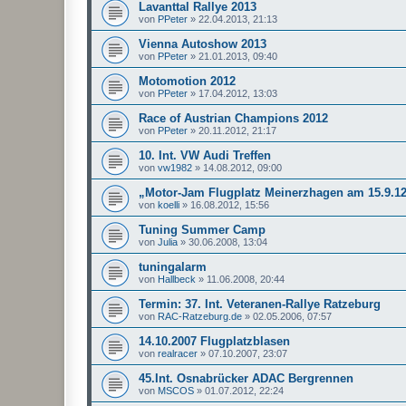
Lavanttal Rallye 2013
von
PPeter
»
22.04.2013, 21:13
Vienna Autoshow 2013
von
PPeter
»
21.01.2013, 09:40
Motomotion 2012
von
PPeter
»
17.04.2012, 13:03
Race of Austrian Champions 2012
von
PPeter
»
20.11.2012, 21:17
10. Int. VW Audi Treffen
von
vw1982
»
14.08.2012, 09:00
„Motor-Jam Flugplatz Meinerzhagen am 15.9.12
von
koelli
»
16.08.2012, 15:56
Tuning Summer Camp
von
Julia
»
30.06.2008, 13:04
tuningalarm
von
Hallbeck
»
11.06.2008, 20:44
Termin: 37. Int. Veteranen-Rallye Ratzeburg
von
RAC-Ratzeburg.de
»
02.05.2006, 07:57
14.10.2007 Flugplatzblasen
von
realracer
»
07.10.2007, 23:07
45.Int. Osnabrücker ADAC Bergrennen
von
MSCOS
»
01.07.2012, 22:24