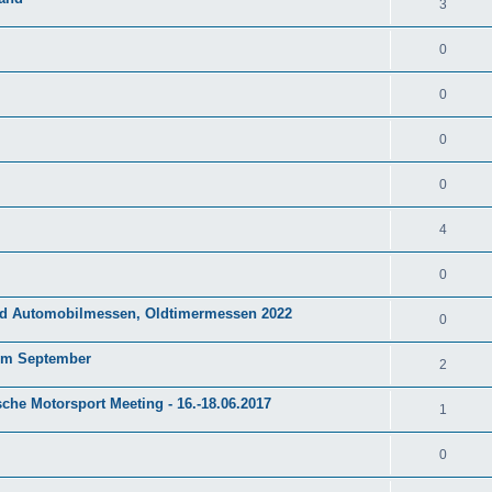
3
0
0
0
0
4
0
nd Automobilmessen, Oldtimermessen 2022
0
im September
2
sche Motorsport Meeting - 16.-18.06.2017
1
0