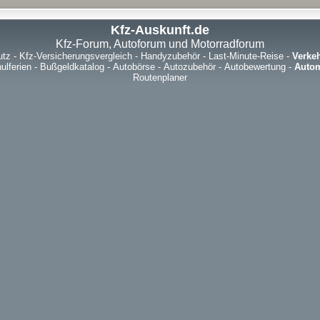
Kfz-Auskunft.de
Kfz-Forum, Autoforum und Motorradforum
utz
-
Kfz-Versicherungsvergleich
-
Handyzubehör
-
Last-Minute-Reise
-
Verke
ulferien
-
Bußgeldkatalog
-
Autobörse
-
Autozubehör
-
Autobewertung
-
Autom
Routenplaner