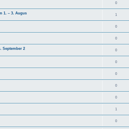
0
m 1. – 3. Augus
1
0
0
6. September 2
0
0
0
0
0
1
0