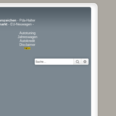
hrszeichen
-
Pda-Halter
arkt
-
EU-Neuwagen
-
Autotuning
Jahreswagen
Autokredit
Disclaimer
Suche
Erweiterte Suche