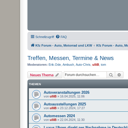
Schnellzugriff
FAQ
Kfz Forum - Auto, Motorrad und LKW
Kfz Forum - Auto, M
Treffen, Messen, Termine & News
Moderatoren:
Erik.Ode
,
Ambush
,
Auto-Chris
,
ulliB
,
tom
Suche
Erw
Neues Thema
THEMEN
Autoveranstaltungen 2026
von
ulliB
»
16.04.2025, 11:06
Autoausstellungen 2025
von
ulliB
»
23.12.2024, 17:27
Automessen 2024
von
ulliB
»
22.04.2024, 11:30
Luxus Uhren direkt per Nachnahme in Deutsch