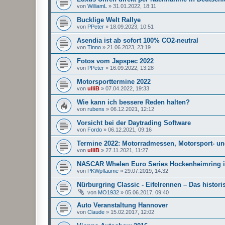
von
WilliamL
»
31.01.2022, 18:11
Bucklige Welt Rallye
von
PPeter
»
18.09.2023, 10:51
Asendia ist ab sofort 100% CO2-neutral
von
Tinno
»
21.06.2023, 23:19
Fotos vom Japspec 2022
von
PPeter
»
16.09.2022, 13:28
Motorsporttermine 2022
von
ulliB
»
07.04.2022, 19:33
Wie kann ich bessere Reden halten?
von
rubens
»
06.12.2021, 12:12
Vorsicht bei der Daytrading Software
von
Fordo
»
06.12.2021, 09:16
Termine 2022: Motorradmessen, Motorsport- u
von
ulliB
»
27.11.2021, 11:27
NASCAR Whelen Euro Series Hockenheimring 
von
PKWpflaume
»
29.07.2019, 14:32
Nürburgring Classic - Eifelrennen – Das histori
von
MO1932
»
05.06.2017, 09:40
Auto Veranstaltung Hannover
von
Claude
»
15.02.2017, 12:02