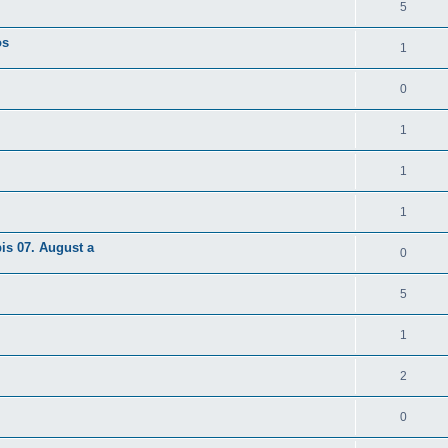
5
os
1
0
1
1
1
is 07. August a
0
5
1
2
0