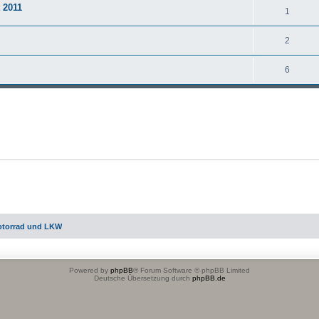
 2011
1
2
6
otorrad und LKW
Powered by
phpBB
® Forum Software © phpBB Limited
Deutsche Übersetzung durch
phpBB.de