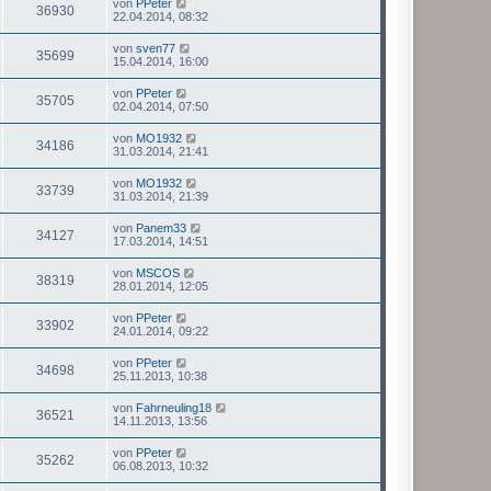
von
PPeter
36930
22.04.2014, 08:32
von
sven77
35699
15.04.2014, 16:00
von
PPeter
35705
02.04.2014, 07:50
von
MO1932
34186
31.03.2014, 21:41
von
MO1932
33739
31.03.2014, 21:39
von
Panem33
34127
17.03.2014, 14:51
von
MSCOS
38319
28.01.2014, 12:05
von
PPeter
33902
24.01.2014, 09:22
von
PPeter
34698
25.11.2013, 10:38
von
Fahrneuling18
36521
14.11.2013, 13:56
von
PPeter
35262
06.08.2013, 10:32