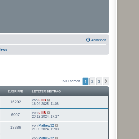
Anmelden
 News
1
2
3
Nächste
150 Themen
ZUGRIFFE
LETZTER BEITRAG
von
ulliB
16292
16.04.2025, 11:06
von
ulliB
6007
23.12.2024, 17:27
von
Mathew32
13386
21.05.2024, 11:00
von
Mathew32