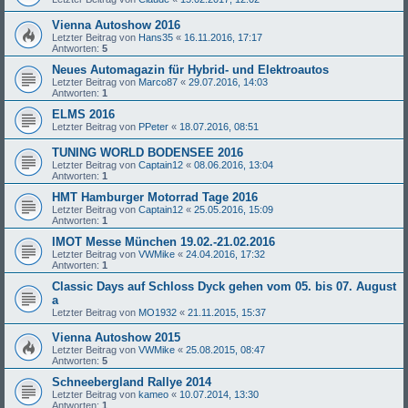
Vienna Autoshow 2016
Letzter Beitrag von
Hans35
«
16.11.2016, 17:17
Antworten:
5
Neues Automagazin für Hybrid- und Elektroautos
Letzter Beitrag von
Marco87
«
29.07.2016, 14:03
Antworten:
1
ELMS 2016
Letzter Beitrag von
PPeter
«
18.07.2016, 08:51
TUNING WORLD BODENSEE 2016
Letzter Beitrag von
Captain12
«
08.06.2016, 13:04
Antworten:
1
HMT Hamburger Motorrad Tage 2016
Letzter Beitrag von
Captain12
«
25.05.2016, 15:09
Antworten:
1
IMOT Messe München 19.02.-21.02.2016
Letzter Beitrag von
VWMike
«
24.04.2016, 17:32
Antworten:
1
Classic Days auf Schloss Dyck gehen vom 05. bis 07. August
a
Letzter Beitrag von
MO1932
«
21.11.2015, 15:37
Vienna Autoshow 2015
Letzter Beitrag von
VWMike
«
25.08.2015, 08:47
Antworten:
5
Schneebergland Rallye 2014
Letzter Beitrag von
kameo
«
10.07.2014, 13:30
Antworten:
1