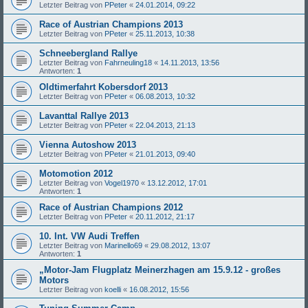
Letzter Beitrag von
PPeter
«
24.01.2014, 09:22
Race of Austrian Champions 2013
Letzter Beitrag von
PPeter
«
25.11.2013, 10:38
Schneebergland Rallye
Letzter Beitrag von
Fahrneuling18
«
14.11.2013, 13:56
Antworten:
1
Oldtimerfahrt Kobersdorf 2013
Letzter Beitrag von
PPeter
«
06.08.2013, 10:32
Lavanttal Rallye 2013
Letzter Beitrag von
PPeter
«
22.04.2013, 21:13
Vienna Autoshow 2013
Letzter Beitrag von
PPeter
«
21.01.2013, 09:40
Motomotion 2012
Letzter Beitrag von
Vogel1970
«
13.12.2012, 17:01
Antworten:
1
Race of Austrian Champions 2012
Letzter Beitrag von
PPeter
«
20.11.2012, 21:17
10. Int. VW Audi Treffen
Letzter Beitrag von
Marinello69
«
29.08.2012, 13:07
Antworten:
1
„Motor-Jam Flugplatz Meinerzhagen am 15.9.12 - großes
Motors
Letzter Beitrag von
koelli
«
16.08.2012, 15:56