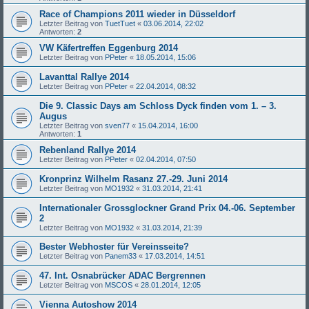
Race of Champions 2011 wieder in Düsseldorf
Letzter Beitrag von
TuetTuet
«
03.06.2014, 22:02
Antworten:
2
VW Käfertreffen Eggenburg 2014
Letzter Beitrag von
PPeter
«
18.05.2014, 15:06
Lavanttal Rallye 2014
Letzter Beitrag von
PPeter
«
22.04.2014, 08:32
Die 9. Classic Days am Schloss Dyck finden vom 1. – 3.
Augus
Letzter Beitrag von
sven77
«
15.04.2014, 16:00
Antworten:
1
Rebenland Rallye 2014
Letzter Beitrag von
PPeter
«
02.04.2014, 07:50
Kronprinz Wilhelm Rasanz 27.-29. Juni 2014
Letzter Beitrag von
MO1932
«
31.03.2014, 21:41
Internationaler Grossglockner Grand Prix 04.-06. September
2
Letzter Beitrag von
MO1932
«
31.03.2014, 21:39
Bester Webhoster für Vereinsseite?
Letzter Beitrag von
Panem33
«
17.03.2014, 14:51
47. Int. Osnabrücker ADAC Bergrennen
Letzter Beitrag von
MSCOS
«
28.01.2014, 12:05
Vienna Autoshow 2014