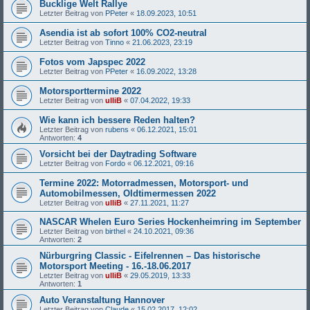
Bucklige Welt Rallye
Letzter Beitrag von
PPeter
«
18.09.2023, 10:51
Asendia ist ab sofort 100% CO2-neutral
Letzter Beitrag von
Tinno
«
21.06.2023, 23:19
Fotos vom Japspec 2022
Letzter Beitrag von
PPeter
«
16.09.2022, 13:28
Motorsporttermine 2022
Letzter Beitrag von
ulliB
«
07.04.2022, 19:33
Wie kann ich bessere Reden halten?
Letzter Beitrag von
rubens
«
06.12.2021, 15:01
Antworten:
4
Vorsicht bei der Daytrading Software
Letzter Beitrag von
Fordo
«
06.12.2021, 09:16
Termine 2022: Motorradmessen, Motorsport- und
Automobilmessen, Oldtimermessen 2022
Letzter Beitrag von
ulliB
«
27.11.2021, 11:27
NASCAR Whelen Euro Series Hockenheimring im September
Letzter Beitrag von
birthel
«
24.10.2021, 09:36
Antworten:
2
Nürburgring Classic - Eifelrennen – Das historische
Motorsport Meeting - 16.-18.06.2017
Letzter Beitrag von
ulliB
«
29.05.2019, 13:33
Antworten:
1
Auto Veranstaltung Hannover
Letzter Beitrag von
Claude
«
15.02.2017, 12:02