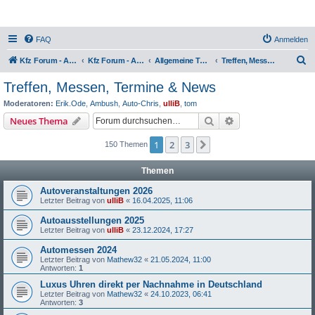
FAQ
Anmelden
S
Kfz Forum - Auto, Motorrad und LKW
Kfz Forum - Auto, Motorrad und LKW
Allgemeine Themen rund ums Kfz
Treffen, Messen, Termine & News
u
Treffen, Messen, Termine & News
c
Moderatoren:
Erik.Ode
,
Ambush
,
Auto-Chris
,
ulliB
,
tom
h
Suche
Erweiterte Suche
Neues Thema
e
1
2
3
Nächste
150 Themen
Themen
Autoveranstaltungen 2026
Letzter Beitrag von
ulliB
«
16.04.2025, 11:06
Autoausstellungen 2025
Letzter Beitrag von
ulliB
«
23.12.2024, 17:27
Automessen 2024
Letzter Beitrag von
Mathew32
«
21.05.2024, 11:00
Antworten:
1
Luxus Uhren direkt per Nachnahme in Deutschland
Letzter Beitrag von
Mathew32
«
24.10.2023, 06:41
Antworten:
3