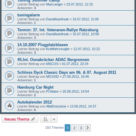
Tuning Summer Camp
Letzter Beitrag von
MaxLanger
«
23.07.2012, 12:15
Antworten:
3
tuningalarm
Letzter Beitrag von
DavidAutofreak
«
16.07.2012, 11:05
Antworten:
1
Termin: 37. Int. Veteranen-Rallye Ratzeburg
Letzter Beitrag von
DavidAutofreak
«
16.07.2012, 10:58
Antworten:
3
14.10.2007 Flugplatzblasen
Letzter Beitrag von
Kraftfahrzeugler
«
12.07.2012, 10:22
Antworten:
3
45.Int. Osnabrücker ADAC Bergrennen
Letzter Beitrag von
MSCOS
«
01.07.2012, 22:24
Schloss Dyck Classic Days am 06. & 07. August 2011
Letzter Beitrag von
MO1932
«
27.06.2012, 19:46
Antworten:
1
Hamburg Car Night
Letzter Beitrag von
Pr3dator
«
25.06.2012, 14:54
Antworten:
2
Autokalender 2012
Letzter Beitrag von
AlfaEmozione
«
13.06.2012, 14:37
Antworten:
6
Neues Thema
1
2
3
Nächste
150 Themen