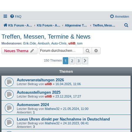
FAQ
Anmelden
S
Kfz Forum - Auto, Motorrad und LKW
Kfz Forum - Auto, Motorrad und LKW
Allgemeine Themen rund ums Kfz
Treffen, Messen, Termine & News
u
Treffen, Messen, Termine & News
c
Moderatoren:
Erik.Ode
,
Ambush
,
Auto-Chris
,
ulliB
,
tom
h
Suche
Erweiterte Suche
Neues Thema
e
1
2
3
Nächste
150 Themen
Themen
Autoveranstaltungen 2026
Letzter Beitrag von
ulliB
«
16.04.2025, 11:06
Autoausstellungen 2025
Letzter Beitrag von
ulliB
«
23.12.2024, 17:27
Automessen 2024
Letzter Beitrag von
Mathew32
«
21.05.2024, 11:00
Antworten:
1
Luxus Uhren direkt per Nachnahme in Deutschland
Letzter Beitrag von
Mathew32
«
24.10.2023, 06:41
Antworten:
3