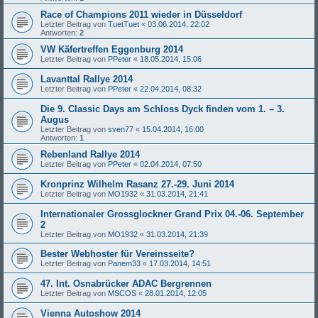
Race of Champions 2011 wieder in Düsseldorf
Letzter Beitrag von
TuetTuet
«
03.06.2014, 22:02
Antworten:
2
VW Käfertreffen Eggenburg 2014
Letzter Beitrag von
PPeter
«
18.05.2014, 15:06
Lavanttal Rallye 2014
Letzter Beitrag von
PPeter
«
22.04.2014, 08:32
Die 9. Classic Days am Schloss Dyck finden vom 1. – 3.
Augus
Letzter Beitrag von
sven77
«
15.04.2014, 16:00
Antworten:
1
Rebenland Rallye 2014
Letzter Beitrag von
PPeter
«
02.04.2014, 07:50
Kronprinz Wilhelm Rasanz 27.-29. Juni 2014
Letzter Beitrag von
MO1932
«
31.03.2014, 21:41
Internationaler Grossglockner Grand Prix 04.-06. September
2
Letzter Beitrag von
MO1932
«
31.03.2014, 21:39
Bester Webhoster für Vereinsseite?
Letzter Beitrag von
Panem33
«
17.03.2014, 14:51
47. Int. Osnabrücker ADAC Bergrennen
Letzter Beitrag von
MSCOS
«
28.01.2014, 12:05
Vienna Autoshow 2014