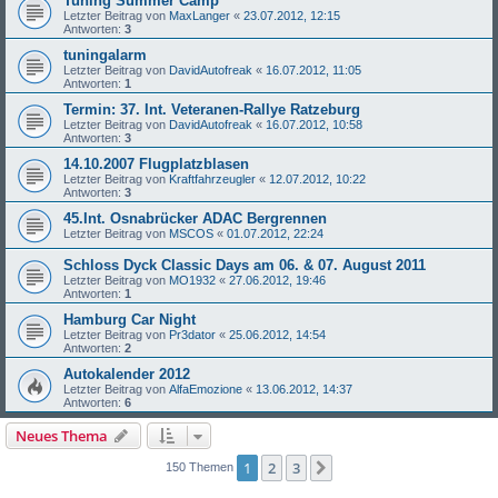
Tuning Summer Camp
Letzter Beitrag von
MaxLanger
«
23.07.2012, 12:15
Antworten:
3
tuningalarm
Letzter Beitrag von
DavidAutofreak
«
16.07.2012, 11:05
Antworten:
1
Termin: 37. Int. Veteranen-Rallye Ratzeburg
Letzter Beitrag von
DavidAutofreak
«
16.07.2012, 10:58
Antworten:
3
14.10.2007 Flugplatzblasen
Letzter Beitrag von
Kraftfahrzeugler
«
12.07.2012, 10:22
Antworten:
3
45.Int. Osnabrücker ADAC Bergrennen
Letzter Beitrag von
MSCOS
«
01.07.2012, 22:24
Schloss Dyck Classic Days am 06. & 07. August 2011
Letzter Beitrag von
MO1932
«
27.06.2012, 19:46
Antworten:
1
Hamburg Car Night
Letzter Beitrag von
Pr3dator
«
25.06.2012, 14:54
Antworten:
2
Autokalender 2012
Letzter Beitrag von
AlfaEmozione
«
13.06.2012, 14:37
Antworten:
6
Neues Thema
1
2
3
Nächste
150 Themen