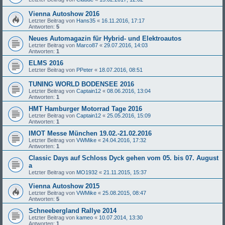
Vienna Autoshow 2016
Letzter Beitrag von
Hans35
«
16.11.2016, 17:17
Antworten:
5
Neues Automagazin für Hybrid- und Elektroautos
Letzter Beitrag von
Marco87
«
29.07.2016, 14:03
Antworten:
1
ELMS 2016
Letzter Beitrag von
PPeter
«
18.07.2016, 08:51
TUNING WORLD BODENSEE 2016
Letzter Beitrag von
Captain12
«
08.06.2016, 13:04
Antworten:
1
HMT Hamburger Motorrad Tage 2016
Letzter Beitrag von
Captain12
«
25.05.2016, 15:09
Antworten:
1
IMOT Messe München 19.02.-21.02.2016
Letzter Beitrag von
VWMike
«
24.04.2016, 17:32
Antworten:
1
Classic Days auf Schloss Dyck gehen vom 05. bis 07. August
a
Letzter Beitrag von
MO1932
«
21.11.2015, 15:37
Vienna Autoshow 2015
Letzter Beitrag von
VWMike
«
25.08.2015, 08:47
Antworten:
5
Schneebergland Rallye 2014
Letzter Beitrag von
kameo
«
10.07.2014, 13:30
Antworten:
1