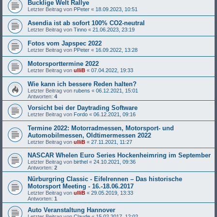
Bucklige Welt Rallye
Letzter Beitrag von
PPeter
«
18.09.2023, 10:51
Asendia ist ab sofort 100% CO2-neutral
Letzter Beitrag von
Tinno
«
21.06.2023, 23:19
Fotos vom Japspec 2022
Letzter Beitrag von
PPeter
«
16.09.2022, 13:28
Motorsporttermine 2022
Letzter Beitrag von
ulliB
«
07.04.2022, 19:33
Wie kann ich bessere Reden halten?
Letzter Beitrag von
rubens
«
06.12.2021, 15:01
Antworten:
4
Vorsicht bei der Daytrading Software
Letzter Beitrag von
Fordo
«
06.12.2021, 09:16
Termine 2022: Motorradmessen, Motorsport- und
Automobilmessen, Oldtimermessen 2022
Letzter Beitrag von
ulliB
«
27.11.2021, 11:27
NASCAR Whelen Euro Series Hockenheimring im September
Letzter Beitrag von
birthel
«
24.10.2021, 09:36
Antworten:
2
Nürburgring Classic - Eifelrennen – Das historische
Motorsport Meeting - 16.-18.06.2017
Letzter Beitrag von
ulliB
«
29.05.2019, 13:33
Antworten:
1
Auto Veranstaltung Hannover
Letzter Beitrag von
Claude
«
15.02.2017, 12:02