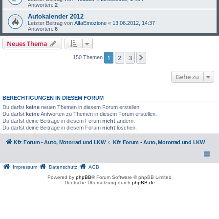
Antworten:
2
Autokalender 2012
Letzter Beitrag von
AlfaEmozione
«
13.06.2012, 14:37
Antworten:
6
Neues Thema
1
2
3
Nächste
150 Themen
Gehe zu
BERECHTIGUNGEN IN DIESEM FORUM
Du darfst
keine
neuen Themen in diesem Forum erstellen.
Du darfst
keine
Antworten zu Themen in diesem Forum erstellen.
Du darfst deine Beiträge in diesem Forum
nicht
ändern.
Du darfst deine Beiträge in diesem Forum
nicht
löschen.
Kfz Forum - Auto, Motorrad und LKW
Kfz Forum - Auto, Motorrad und LKW
Impressum
Datenschutz
AGB
Powered by
phpBB
® Forum Software © phpBB Limited
Deutsche Übersetzung durch
phpBB.de