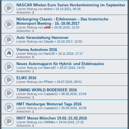
NASCAR Whelen Euro Series Hockenheimring im September
Letzter Beitrag von
birthel
«
24.10.2021, 09:36
Antworten:
2
Nürburgring Classic - Eifelrennen – Das historische
Motorsport Meeting - 16.-18.06.2017
Letzter Beitrag von
ulliB
«
29.05.2019, 13:33
Antworten:
1
Auto Veranstaltung Hannover
Letzter Beitrag von
Claude
«
15.02.2017, 12:02
Vienna Autoshow 2016
Letzter Beitrag von
Hans35
«
16.11.2016, 17:17
Antworten:
5
Neues Automagazin für Hybrid- und Elektroautos
Letzter Beitrag von
Marco87
«
29.07.2016, 14:03
Antworten:
1
ELMS 2016
Letzter Beitrag von
PPeter
«
18.07.2016, 08:51
TUNING WORLD BODENSEE 2016
Letzter Beitrag von
Captain12
«
08.06.2016, 13:04
Antworten:
1
HMT Hamburger Motorrad Tage 2016
Letzter Beitrag von
Captain12
«
25.05.2016, 15:09
Antworten:
1
IMOT Messe München 19.02.-21.02.2016
Letzter Beitrag von
VWMike
«
24.04.2016, 17:32
Antworten:
1