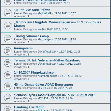
Letzter Beitrag von
PPeter
«
20.11.2012, 21:17
10. Int. VW Audi Treffen
Letzter Beitrag von
Marinello69
«
29.08.2012, 13:07
Antworten:
1
„Motor-Jam Flugplatz Meinerzhagen am 15.9.12 - großes
Motors
Letzter Beitrag von
koelli
«
16.08.2012, 15:56
Tuning Summer Camp
Letzter Beitrag von
MaxLanger
«
23.07.2012, 12:15
Antworten:
3
tuningalarm
Letzter Beitrag von
DavidAutofreak
«
16.07.2012, 11:05
Antworten:
1
Termin: 37. Int. Veteranen-Rallye Ratzeburg
Letzter Beitrag von
DavidAutofreak
«
16.07.2012, 10:58
Antworten:
3
14.10.2007 Flugplatzblasen
Letzter Beitrag von
Kraftfahrzeugler
«
12.07.2012, 10:22
Antworten:
3
45.Int. Osnabrücker ADAC Bergrennen
Letzter Beitrag von
MSCOS
«
01.07.2012, 22:24
Schloss Dyck Classic Days am 06. & 07. August 2011
Letzter Beitrag von
MO1932
«
27.06.2012, 19:46
Antworten:
1
Hamburg Car Night
Letzter Beitrag von
Pr3dator
«
25.06.2012, 14:54