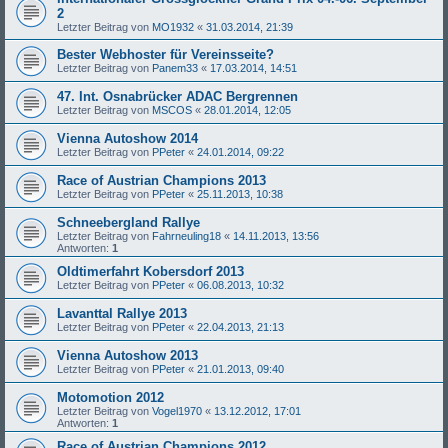
2
Letzter Beitrag von
MO1932
«
31.03.2014, 21:39
Bester Webhoster für Vereinsseite?
Letzter Beitrag von
Panem33
«
17.03.2014, 14:51
47. Int. Osnabrücker ADAC Bergrennen
Letzter Beitrag von
MSCOS
«
28.01.2014, 12:05
Vienna Autoshow 2014
Letzter Beitrag von
PPeter
«
24.01.2014, 09:22
Race of Austrian Champions 2013
Letzter Beitrag von
PPeter
«
25.11.2013, 10:38
Schneebergland Rallye
Letzter Beitrag von
Fahrneuling18
«
14.11.2013, 13:56
Antworten:
1
Oldtimerfahrt Kobersdorf 2013
Letzter Beitrag von
PPeter
«
06.08.2013, 10:32
Lavanttal Rallye 2013
Letzter Beitrag von
PPeter
«
22.04.2013, 21:13
Vienna Autoshow 2013
Letzter Beitrag von
PPeter
«
21.01.2013, 09:40
Motomotion 2012
Letzter Beitrag von
Vogel1970
«
13.12.2012, 17:01
Antworten:
1
Race of Austrian Champions 2012