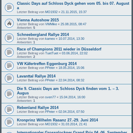
Classic Days auf Schloss Dyck gehen vom 05. bis 07. August
a
Letzter Beitrag von
MO1932
«
21.11.2015, 15:37
Vienna Autoshow 2015
Letzter Beitrag von
VWMike
«
25.08.2015, 08:47
Antworten:
5
Schneebergland Rallye 2014
Letzter Beitrag von
kameo
«
10.07.2014, 13:30
Antworten:
1
Race of Champions 2011 wieder in Düsseldorf
Letzter Beitrag von
TuetTuet
«
03.06.2014, 22:02
Antworten:
2
VW Käfertreffen Eggenburg 2014
Letzter Beitrag von
PPeter
«
18.05.2014, 15:06
Lavanttal Rallye 2014
Letzter Beitrag von
PPeter
«
22.04.2014, 08:32
Die 9. Classic Days am Schloss Dyck finden vom 1. – 3.
Augus
Letzter Beitrag von
sven77
«
15.04.2014, 16:00
Antworten:
1
Rebenland Rallye 2014
Letzter Beitrag von
PPeter
«
02.04.2014, 07:50
Kronprinz Wilhelm Rasanz 27.-29. Juni 2014
Letzter Beitrag von
MO1932
«
31.03.2014, 21:41
Internationaler Grossglockner Grand Prix 04.-06. September