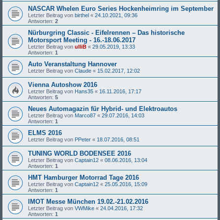
NASCAR Whelen Euro Series Hockenheimring im September
Letzter Beitrag von
birthel
«
24.10.2021, 09:36
Antworten:
2
Nürburgring Classic - Eifelrennen – Das historische
Motorsport Meeting - 16.-18.06.2017
Letzter Beitrag von
ulliB
«
29.05.2019, 13:33
Antworten:
1
Auto Veranstaltung Hannover
Letzter Beitrag von
Claude
«
15.02.2017, 12:02
Vienna Autoshow 2016
Letzter Beitrag von
Hans35
«
16.11.2016, 17:17
Antworten:
5
Neues Automagazin für Hybrid- und Elektroautos
Letzter Beitrag von
Marco87
«
29.07.2016, 14:03
Antworten:
1
ELMS 2016
Letzter Beitrag von
PPeter
«
18.07.2016, 08:51
TUNING WORLD BODENSEE 2016
Letzter Beitrag von
Captain12
«
08.06.2016, 13:04
Antworten:
1
HMT Hamburger Motorrad Tage 2016
Letzter Beitrag von
Captain12
«
25.05.2016, 15:09
Antworten:
1
IMOT Messe München 19.02.-21.02.2016
Letzter Beitrag von
VWMike
«
24.04.2016, 17:32
Antworten:
1