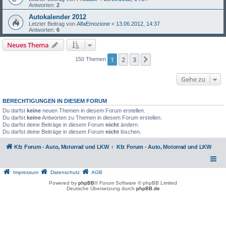
Antworten:
2
Autokalender 2012
Letzter Beitrag von
AlfaEmozione
«
13.06.2012, 14:37
Antworten:
6
Neues Thema
1
2
3
Nächste
150 Themen
Gehe zu
BERECHTIGUNGEN IN DIESEM FORUM
Du darfst
keine
neuen Themen in diesem Forum erstellen.
Du darfst
keine
Antworten zu Themen in diesem Forum erstellen.
Du darfst deine Beiträge in diesem Forum
nicht
ändern.
Du darfst deine Beiträge in diesem Forum
nicht
löschen.
Kfz Forum - Auto, Motorrad und LKW
Kfz Forum - Auto, Motorrad und LKW
Impressum
Datenschutz
AGB
Powered by
phpBB
® Forum Software © phpBB Limited
Deutsche Übersetzung durch
phpBB.de