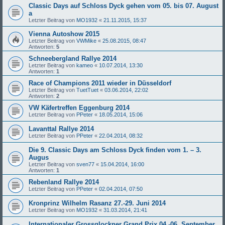
Classic Days auf Schloss Dyck gehen vom 05. bis 07. August
a
Letzter Beitrag von
MO1932
«
21.11.2015, 15:37
Vienna Autoshow 2015
Letzter Beitrag von
VWMike
«
25.08.2015, 08:47
Antworten:
5
Schneebergland Rallye 2014
Letzter Beitrag von
kameo
«
10.07.2014, 13:30
Antworten:
1
Race of Champions 2011 wieder in Düsseldorf
Letzter Beitrag von
TuetTuet
«
03.06.2014, 22:02
Antworten:
2
VW Käfertreffen Eggenburg 2014
Letzter Beitrag von
PPeter
«
18.05.2014, 15:06
Lavanttal Rallye 2014
Letzter Beitrag von
PPeter
«
22.04.2014, 08:32
Die 9. Classic Days am Schloss Dyck finden vom 1. – 3.
Augus
Letzter Beitrag von
sven77
«
15.04.2014, 16:00
Antworten:
1
Rebenland Rallye 2014
Letzter Beitrag von
PPeter
«
02.04.2014, 07:50
Kronprinz Wilhelm Rasanz 27.-29. Juni 2014
Letzter Beitrag von
MO1932
«
31.03.2014, 21:41
Internationaler Grossglockner Grand Prix 04.-06. September