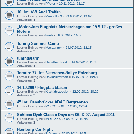
Letzter Beitrag von
PPeter
«
20.11.2012, 21:17
10. Int. VW Audi Treffen
Letzter Beitrag von
Marinello69
«
29.08.2012, 13:07
Antworten:
1
„Motor-Jam Flugplatz Meinerzhagen am 15.9.12 - großes
Motors
Letzter Beitrag von
koelli
«
16.08.2012, 15:56
Tuning Summer Camp
Letzter Beitrag von
MaxLanger
«
23.07.2012, 12:15
Antworten:
3
tuningalarm
Letzter Beitrag von
DavidAutofreak
«
16.07.2012, 11:05
Antworten:
1
Termin: 37. Int. Veteranen-Rallye Ratzeburg
Letzter Beitrag von
DavidAutofreak
«
16.07.2012, 10:58
Antworten:
3
14.10.2007 Flugplatzblasen
Letzter Beitrag von
Kraftfahrzeugler
«
12.07.2012, 10:22
Antworten:
3
45.Int. Osnabrücker ADAC Bergrennen
Letzter Beitrag von
MSCOS
«
01.07.2012, 22:24
Schloss Dyck Classic Days am 06. & 07. August 2011
Letzter Beitrag von
MO1932
«
27.06.2012, 19:46
Antworten:
1
Hamburg Car Night
Letzter Beitrag von
Pr3dator
«
25.06.2012, 14:54