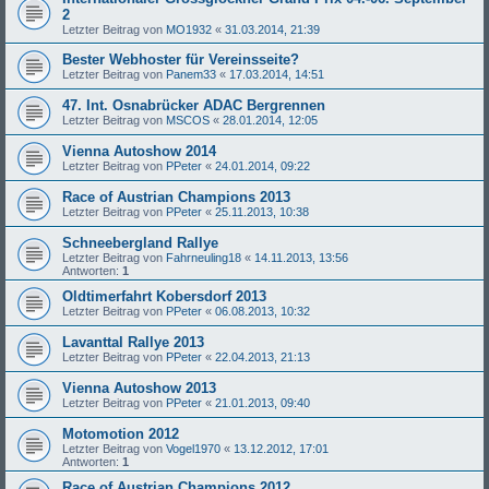
2
Letzter Beitrag von
MO1932
«
31.03.2014, 21:39
Bester Webhoster für Vereinsseite?
Letzter Beitrag von
Panem33
«
17.03.2014, 14:51
47. Int. Osnabrücker ADAC Bergrennen
Letzter Beitrag von
MSCOS
«
28.01.2014, 12:05
Vienna Autoshow 2014
Letzter Beitrag von
PPeter
«
24.01.2014, 09:22
Race of Austrian Champions 2013
Letzter Beitrag von
PPeter
«
25.11.2013, 10:38
Schneebergland Rallye
Letzter Beitrag von
Fahrneuling18
«
14.11.2013, 13:56
Antworten:
1
Oldtimerfahrt Kobersdorf 2013
Letzter Beitrag von
PPeter
«
06.08.2013, 10:32
Lavanttal Rallye 2013
Letzter Beitrag von
PPeter
«
22.04.2013, 21:13
Vienna Autoshow 2013
Letzter Beitrag von
PPeter
«
21.01.2013, 09:40
Motomotion 2012
Letzter Beitrag von
Vogel1970
«
13.12.2012, 17:01
Antworten:
1
Race of Austrian Champions 2012