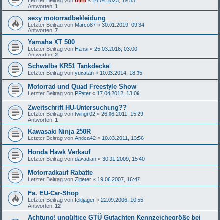
Letzter Beitrag von
ulliB
«
24.04.2023, 19:53
Antworten:
1
sexy motorradbekleidung
Letzter Beitrag von
Marco87
«
30.01.2019, 09:34
Antworten:
7
Yamaha XT 500
Letzter Beitrag von
Hansi
«
25.03.2016, 03:00
Antworten:
2
Schwalbe KR51 Tankdeckel
Letzter Beitrag von
yucatan
«
10.03.2014, 18:35
Motorrad und Quad Freestyle Show
Letzter Beitrag von
PPeter
«
17.04.2012, 13:06
Zweitschrift HU-Untersuchung??
Letzter Beitrag von
twingi 02
«
26.06.2011, 15:29
Antworten:
1
Kawasaki Ninja 250R
Letzter Beitrag von
Andea42
«
10.03.2011, 13:56
Honda Hawk Verkauf
Letzter Beitrag von
davadian
«
30.01.2009, 15:40
Motorradkauf Rabatte
Letzter Beitrag von
Zipeter
«
19.06.2007, 16:47
Fa. EU-Car-Shop
Letzter Beitrag von
feldjäger
«
22.09.2006, 10:55
Antworten:
12
Achtung! ungültige GTÜ Gutachten Kennzeichegröße bei