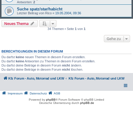
Antworten:
2
Suche spatz/star/habicht
Letzter Beitrag von
Rico
«
19.05.2004, 09:36
Neues Thema
34 Themen • Seite
1
von
1
Gehe zu
BERECHTIGUNGEN IN DIESEM FORUM
Du darfst
keine
neuen Themen in diesem Forum erstellen.
Du darfst
keine
Antworten zu Themen in diesem Forum erstellen.
Du darfst deine Beiträge in diesem Forum
nicht
ändern.
Du darfst deine Beiträge in diesem Forum
nicht
löschen.
Kfz Forum - Auto, Motorrad und LKW
Kfz Forum - Auto, Motorrad und LKW
Impressum
Datenschutz
AGB
Powered by
phpBB
® Forum Software © phpBB Limited
Deutsche Übersetzung durch
phpBB.de