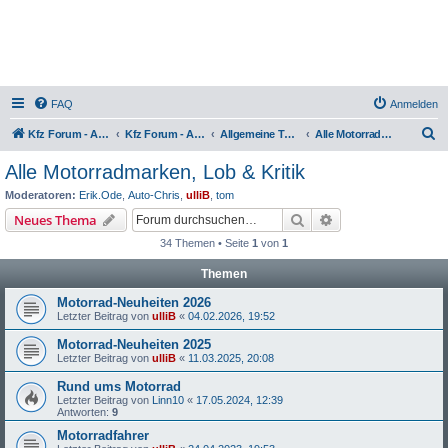
FAQ
Anmelden
S
Kfz Forum - Auto, Motorrad und LKW
Kfz Forum - Auto, Motorrad und LKW
Allgemeine Themen rund um Motorräder, Trikes, Quads, ATVs, zweirädrige Kleinkrafträder, Mopedautos und Microcars
Alle Motorradmarken, Lob & Kritik
u
Alle Motorradmarken, Lob & Kritik
c
Moderatoren:
Erik.Ode
,
Auto-Chris
,
ulliB
,
tom
h
Suche
Erweiterte Suche
Neues Thema
e
34 Themen • Seite
1
von
1
Themen
Motorrad-Neuheiten 2026
Letzter Beitrag von
ulliB
«
04.02.2026, 19:52
Motorrad-Neuheiten 2025
Letzter Beitrag von
ulliB
«
11.03.2025, 20:08
Rund ums Motorrad
Letzter Beitrag von
Linn10
«
17.05.2024, 12:39
Antworten:
9
Motorradfahrer