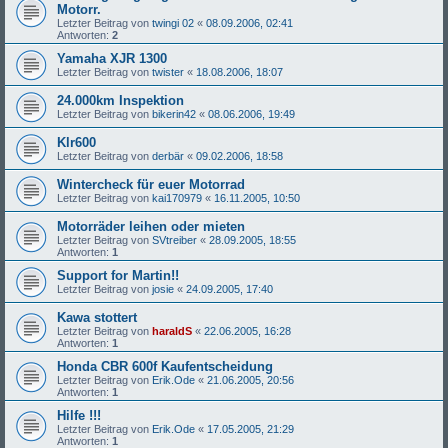
Motorr.
Letzter Beitrag von
twingi 02
«
08.09.2006, 02:41
Antworten:
2
Yamaha XJR 1300
Letzter Beitrag von
twister
«
18.08.2006, 18:07
24.000km Inspektion
Letzter Beitrag von
bikerin42
«
08.06.2006, 19:49
Klr600
Letzter Beitrag von
derbär
«
09.02.2006, 18:58
Wintercheck für euer Motorrad
Letzter Beitrag von
kai170979
«
16.11.2005, 10:50
Motorräder leihen oder mieten
Letzter Beitrag von
SVtreiber
«
28.09.2005, 18:55
Antworten:
1
Support for Martin!!
Letzter Beitrag von
josie
«
24.09.2005, 17:40
Kawa stottert
Letzter Beitrag von
haraldS
«
22.06.2005, 16:28
Antworten:
1
Honda CBR 600f Kaufentscheidung
Letzter Beitrag von
Erik.Ode
«
21.06.2005, 20:56
Antworten:
1
Hilfe !!!
Letzter Beitrag von
Erik.Ode
«
17.05.2005, 21:29
Antworten:
1