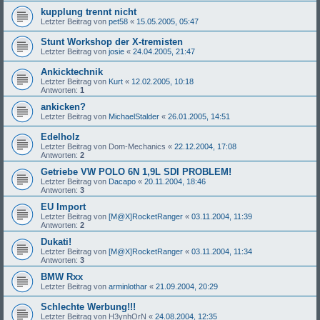
kupplung trennt nicht
Letzter Beitrag von
pet58
«
15.05.2005, 05:47
Stunt Workshop der X-tremisten
Letzter Beitrag von
josie
«
24.04.2005, 21:47
Ankicktechnik
Letzter Beitrag von
Kurt
«
12.02.2005, 10:18
Antworten:
1
ankicken?
Letzter Beitrag von
MichaelStalder
«
26.01.2005, 14:51
Edelholz
Letzter Beitrag von
Dom-Mechanics
«
22.12.2004, 17:08
Antworten:
2
Getriebe VW POLO 6N 1,9L SDI PROBLEM!
Letzter Beitrag von
Dacapo
«
20.11.2004, 18:46
Antworten:
3
EU Import
Letzter Beitrag von
[M@X]RocketRanger
«
03.11.2004, 11:39
Antworten:
2
Dukati!
Letzter Beitrag von
[M@X]RocketRanger
«
03.11.2004, 11:34
Antworten:
3
BMW Rxx
Letzter Beitrag von
arminlothar
«
21.09.2004, 20:29
Schlechte Werbung!!!
Letzter Beitrag von
H3ynhOrN
«
24.08.2004, 12:35