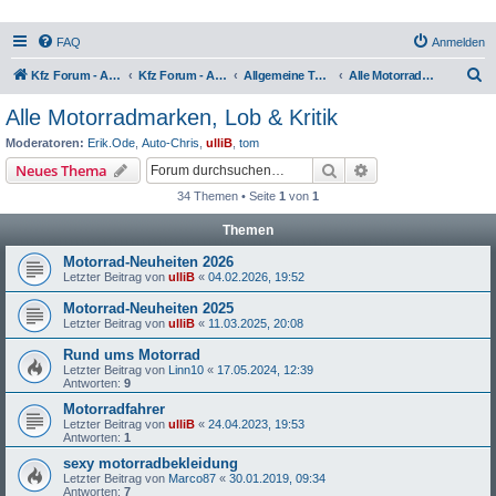
FAQ
Anmelden
S
Kfz Forum - Auto, Motorrad und LKW
Kfz Forum - Auto, Motorrad und LKW
Allgemeine Themen rund um Motorräder, Trikes, Quads, ATVs, zweirädrige Kleinkrafträder, Mopedautos und Microcars
Alle Motorradmarken, Lob & Kritik
u
Alle Motorradmarken, Lob & Kritik
c
Moderatoren:
Erik.Ode
,
Auto-Chris
,
ulliB
,
tom
h
Suche
Erweiterte Suche
Neues Thema
e
34 Themen • Seite
1
von
1
Themen
Motorrad-Neuheiten 2026
Letzter Beitrag von
ulliB
«
04.02.2026, 19:52
Motorrad-Neuheiten 2025
Letzter Beitrag von
ulliB
«
11.03.2025, 20:08
Rund ums Motorrad
Letzter Beitrag von
Linn10
«
17.05.2024, 12:39
Antworten:
9
Motorradfahrer
Letzter Beitrag von
ulliB
«
24.04.2023, 19:53
Antworten:
1
sexy motorradbekleidung
Letzter Beitrag von
Marco87
«
30.01.2019, 09:34
Antworten:
7