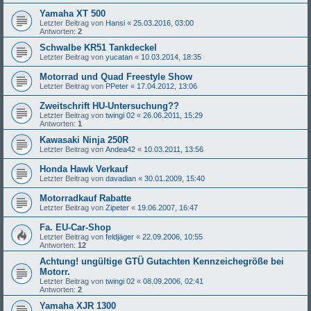
Yamaha XT 500
Letzter Beitrag von
Hansi
«
25.03.2016, 03:00
Antworten:
2
Schwalbe KR51 Tankdeckel
Letzter Beitrag von
yucatan
«
10.03.2014, 18:35
Motorrad und Quad Freestyle Show
Letzter Beitrag von
PPeter
«
17.04.2012, 13:06
Zweitschrift HU-Untersuchung??
Letzter Beitrag von
twingi 02
«
26.06.2011, 15:29
Antworten:
1
Kawasaki Ninja 250R
Letzter Beitrag von
Andea42
«
10.03.2011, 13:56
Honda Hawk Verkauf
Letzter Beitrag von
davadian
«
30.01.2009, 15:40
Motorradkauf Rabatte
Letzter Beitrag von
Zipeter
«
19.06.2007, 16:47
Fa. EU-Car-Shop
Letzter Beitrag von
feldjäger
«
22.09.2006, 10:55
Antworten:
12
Achtung! ungültige GTÜ Gutachten Kennzeichegröße bei
Motorr.
Letzter Beitrag von
twingi 02
«
08.09.2006, 02:41
Antworten:
2
Yamaha XJR 1300