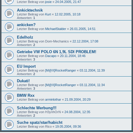
Letzter Beitrag von
josie
«
24.04.2005, 21:47
Ankicktechnik
Letzter Beitrag von
Kurt
«
12.02.2005, 10:18
Antworten:
1
ankicken?
Letzter Beitrag von
MichaelStalder
«
26.01.2005, 14:51
Edelholz
Letzter Beitrag von
Dom-Mechanics
«
22.12.2004, 17:08
Antworten:
2
Getriebe VW POLO 6N 1,9L SDI PROBLEM!
Letzter Beitrag von
Dacapo
«
20.11.2004, 18:46
Antworten:
3
EU Import
Letzter Beitrag von
[M@X]RocketRanger
«
03.11.2004, 11:39
Antworten:
2
Dukati!
Letzter Beitrag von
[M@X]RocketRanger
«
03.11.2004, 11:34
Antworten:
3
BMW Rxx
Letzter Beitrag von
arminlothar
«
21.09.2004, 20:29
Schlechte Werbung!!!
Letzter Beitrag von
H3ynhOrN
«
24.08.2004, 12:35
Antworten:
2
Suche spatz/star/habicht
Letzter Beitrag von
Rico
«
19.05.2004, 09:36