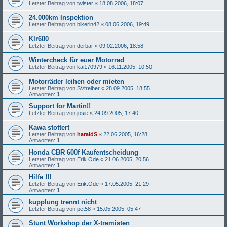
Letzter Beitrag von
twister
«
18.08.2006, 18:07
24.000km Inspektion
Letzter Beitrag von
bikerin42
«
08.06.2006, 19:49
Klr600
Letzter Beitrag von
derbär
«
09.02.2006, 18:58
Wintercheck für euer Motorrad
Letzter Beitrag von
kai170979
«
16.11.2005, 10:50
Motorräder leihen oder mieten
Letzter Beitrag von
SVtreiber
«
28.09.2005, 18:55
Antworten:
1
Support for Martin!!
Letzter Beitrag von
josie
«
24.09.2005, 17:40
Kawa stottert
Letzter Beitrag von
haraldS
«
22.06.2005, 16:28
Antworten:
1
Honda CBR 600f Kaufentscheidung
Letzter Beitrag von
Erik.Ode
«
21.06.2005, 20:56
Antworten:
1
Hilfe !!!
Letzter Beitrag von
Erik.Ode
«
17.05.2005, 21:29
Antworten:
1
kupplung trennt nicht
Letzter Beitrag von
pet58
«
15.05.2005, 05:47
Stunt Workshop der X-tremisten