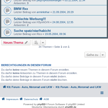
Letzter Beitrag von
[M@X]RocketRanger
«
03.11.2004, 11:34
Antworten:
3
BMW Rxx
Letzter Beitrag von
arminlothar
«
21.09.2004, 20:29
Schlechte Werbung!!!
Letzter Beitrag von
H3ynhOrN
«
24.08.2004, 12:35
Antworten:
2
Suche spatz/star/habicht
Letzter Beitrag von
Rico
«
19.05.2004, 09:36
Neues Thema
34 Themen • Seite
1
von
1
Gehe zu
BERECHTIGUNGEN IN DIESEM FORUM
Du darfst
keine
neuen Themen in diesem Forum erstellen.
Du darfst
keine
Antworten zu Themen in diesem Forum erstellen.
Du darfst deine Beiträge in diesem Forum
nicht
ändern.
Du darfst deine Beiträge in diesem Forum
nicht
löschen.
Kfz Forum - Auto, Motorrad und LKW
Kfz Forum - Auto, Motorrad und LKW
Impressum
Datenschutz
AGB
Powered by
phpBB
® Forum Software © phpBB Limited
Deutsche Übersetzung durch
phpBB.de