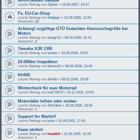
Motorradkauf Rabatte
Letzter Beitrag von
Zipeter
«
19.06.2007, 16:47
Fa. EU-Car-Shop
Letzter Beitrag von
feldjäger
«
22.09.2006, 10:55
Antworten:
12
Achtung! ungültige GTÜ Gutachten Kennzeichegröße bei
Motorr.
Letzter Beitrag von
twingi 02
«
08.09.2006, 02:41
Antworten:
2
Yamaha XJR 1300
Letzter Beitrag von
twister
«
18.08.2006, 18:07
24.000km Inspektion
Letzter Beitrag von
bikerin42
«
08.06.2006, 19:49
Klr600
Letzter Beitrag von
derbär
«
09.02.2006, 18:58
Wintercheck für euer Motorrad
Letzter Beitrag von
kai170979
«
16.11.2005, 10:50
Motorräder leihen oder mieten
Letzter Beitrag von
SVtreiber
«
28.09.2005, 18:55
Antworten:
1
Support for Martin!!
Letzter Beitrag von
josie
«
24.09.2005, 17:40
Kawa stottert
Letzter Beitrag von
haraldS
«
22.06.2005, 16:28
Antworten:
1