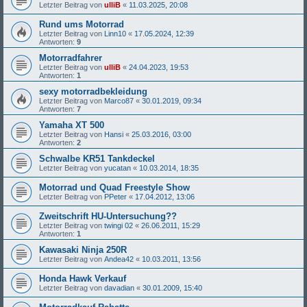
Letzter Beitrag von
ulliB
«
11.03.2025, 20:08
Rund ums Motorrad
Letzter Beitrag von
Linn10
«
17.05.2024, 12:39
Antworten:
9
Motorradfahrer
Letzter Beitrag von
ulliB
«
24.04.2023, 19:53
Antworten:
1
sexy motorradbekleidung
Letzter Beitrag von
Marco87
«
30.01.2019, 09:34
Antworten:
7
Yamaha XT 500
Letzter Beitrag von
Hansi
«
25.03.2016, 03:00
Antworten:
2
Schwalbe KR51 Tankdeckel
Letzter Beitrag von
yucatan
«
10.03.2014, 18:35
Motorrad und Quad Freestyle Show
Letzter Beitrag von
PPeter
«
17.04.2012, 13:06
Zweitschrift HU-Untersuchung??
Letzter Beitrag von
twingi 02
«
26.06.2011, 15:29
Antworten:
1
Kawasaki Ninja 250R
Letzter Beitrag von
Andea42
«
10.03.2011, 13:56
Honda Hawk Verkauf
Letzter Beitrag von
davadian
«
30.01.2009, 15:40