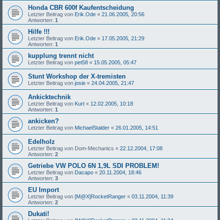
Honda CBR 600f Kaufentscheidung
Letzter Beitrag von
Erik.Ode
«
21.06.2005, 20:56
Antworten:
1
Hilfe !!!
Letzter Beitrag von
Erik.Ode
«
17.05.2005, 21:29
Antworten:
1
kupplung trennt nicht
Letzter Beitrag von
pet58
«
15.05.2005, 05:47
Stunt Workshop der X-tremisten
Letzter Beitrag von
josie
«
24.04.2005, 21:47
Ankicktechnik
Letzter Beitrag von
Kurt
«
12.02.2005, 10:18
Antworten:
1
ankicken?
Letzter Beitrag von
MichaelStalder
«
26.01.2005, 14:51
Edelholz
Letzter Beitrag von
Dom-Mechanics
«
22.12.2004, 17:08
Antworten:
2
Getriebe VW POLO 6N 1,9L SDI PROBLEM!
Letzter Beitrag von
Dacapo
«
20.11.2004, 18:46
Antworten:
3
EU Import
Letzter Beitrag von
[M@X]RocketRanger
«
03.11.2004, 11:39
Antworten:
2
Dukati!