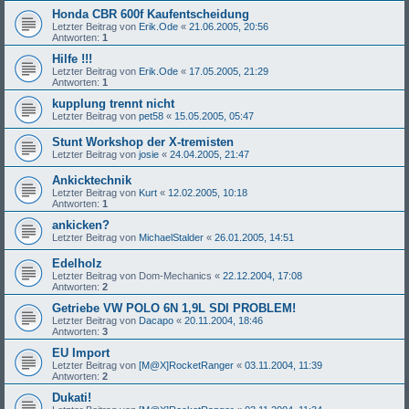
Honda CBR 600f Kaufentscheidung
Letzter Beitrag von
Erik.Ode
«
21.06.2005, 20:56
Antworten:
1
Hilfe !!!
Letzter Beitrag von
Erik.Ode
«
17.05.2005, 21:29
Antworten:
1
kupplung trennt nicht
Letzter Beitrag von
pet58
«
15.05.2005, 05:47
Stunt Workshop der X-tremisten
Letzter Beitrag von
josie
«
24.04.2005, 21:47
Ankicktechnik
Letzter Beitrag von
Kurt
«
12.02.2005, 10:18
Antworten:
1
ankicken?
Letzter Beitrag von
MichaelStalder
«
26.01.2005, 14:51
Edelholz
Letzter Beitrag von
Dom-Mechanics
«
22.12.2004, 17:08
Antworten:
2
Getriebe VW POLO 6N 1,9L SDI PROBLEM!
Letzter Beitrag von
Dacapo
«
20.11.2004, 18:46
Antworten:
3
EU Import
Letzter Beitrag von
[M@X]RocketRanger
«
03.11.2004, 11:39
Antworten:
2
Dukati!