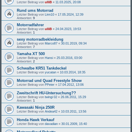
Letzter Beitrag von
ulliB
«
11.03.2025, 20:08
Rund ums Motorrad
Letzter Beitrag von
Linn10
«
17.05.2024, 12:39
Antworten:
9
Motorradfahrer
Letzter Beitrag von
ulliB
«
24.04.2023, 19:53
Antworten:
1
sexy motorradbekleidung
Letzter Beitrag von
Marco87
«
30.01.2019, 09:34
Antworten:
7
Yamaha XT 500
Letzter Beitrag von
Hansi
«
25.03.2016, 03:00
Antworten:
2
Schwalbe KR51 Tankdeckel
Letzter Beitrag von
yucatan
«
10.03.2014, 18:35
Motorrad und Quad Freestyle Show
Letzter Beitrag von
PPeter
«
17.04.2012, 13:06
Zweitschrift HU-Untersuchung??
Letzter Beitrag von
twingi 02
«
26.06.2011, 15:29
Antworten:
1
Kawasaki Ninja 250R
Letzter Beitrag von
Andea42
«
10.03.2011, 13:56
Honda Hawk Verkauf
Letzter Beitrag von
davadian
«
30.01.2009, 15:40