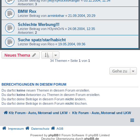
Letzter Beitrag von
[M@X]RocketRanger
«
03.11.2004, 11:34
Antworten:
3
BMW Rxx
Letzter Beitrag von
arminlothar
«
21.09.2004, 20:29
Schlechte Werbung!!!
Letzter Beitrag von
H3ynhOrN
«
24.08.2004, 12:35
Antworten:
2
Suche spatz/star/habicht
Letzter Beitrag von
Rico
«
19.05.2004, 09:36
Neues Thema
34 Themen • Seite
1
von
1
Gehe zu
BERECHTIGUNGEN IN DIESEM FORUM
Du darfst
keine
neuen Themen in diesem Forum erstellen.
Du darfst
keine
Antworten zu Themen in diesem Forum erstellen.
Du darfst deine Beiträge in diesem Forum
nicht
ändern.
Du darfst deine Beiträge in diesem Forum
nicht
löschen.
Kfz Forum - Auto, Motorrad und LKW
Kfz Forum - Auto, Motorrad und LKW
Impressum
Datenschutz
AGB
Powered by
phpBB
® Forum Software © phpBB Limited
Deutsche Übersetzung durch
phpBB.de