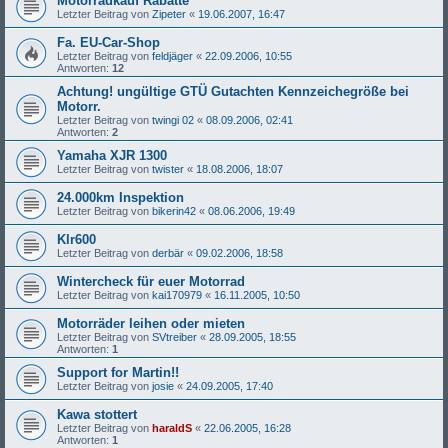
Motorradkauf Rabatte
Letzter Beitrag von
Zipeter
«
19.06.2007, 16:47
Fa. EU-Car-Shop
Letzter Beitrag von
feldjäger
«
22.09.2006, 10:55
Antworten:
12
Achtung! ungültige GTÜ Gutachten Kennzeichegröße bei
Motorr.
Letzter Beitrag von
twingi 02
«
08.09.2006, 02:41
Antworten:
2
Yamaha XJR 1300
Letzter Beitrag von
twister
«
18.08.2006, 18:07
24.000km Inspektion
Letzter Beitrag von
bikerin42
«
08.06.2006, 19:49
Klr600
Letzter Beitrag von
derbär
«
09.02.2006, 18:58
Wintercheck für euer Motorrad
Letzter Beitrag von
kai170979
«
16.11.2005, 10:50
Motorräder leihen oder mieten
Letzter Beitrag von
SVtreiber
«
28.09.2005, 18:55
Antworten:
1
Support for Martin!!
Letzter Beitrag von
josie
«
24.09.2005, 17:40
Kawa stottert
Letzter Beitrag von
haraldS
«
22.06.2005, 16:28
Antworten:
1