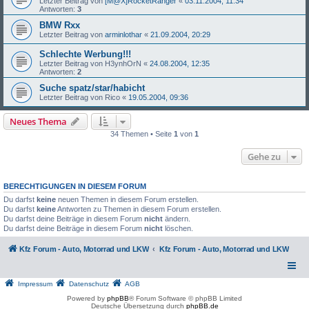
Letzter Beitrag von
[M@X]RocketRanger
«
03.11.2004, 11:34
Antworten:
3
BMW Rxx
Letzter Beitrag von
arminlothar
«
21.09.2004, 20:29
Schlechte Werbung!!!
Letzter Beitrag von
H3ynhOrN
«
24.08.2004, 12:35
Antworten:
2
Suche spatz/star/habicht
Letzter Beitrag von
Rico
«
19.05.2004, 09:36
Neues Thema
34 Themen • Seite
1
von
1
Gehe zu
BERECHTIGUNGEN IN DIESEM FORUM
Du darfst
keine
neuen Themen in diesem Forum erstellen.
Du darfst
keine
Antworten zu Themen in diesem Forum erstellen.
Du darfst deine Beiträge in diesem Forum
nicht
ändern.
Du darfst deine Beiträge in diesem Forum
nicht
löschen.
Kfz Forum - Auto, Motorrad und LKW
Kfz Forum - Auto, Motorrad und LKW
Impressum
Datenschutz
AGB
Powered by
phpBB
® Forum Software © phpBB Limited
Deutsche Übersetzung durch
phpBB.de