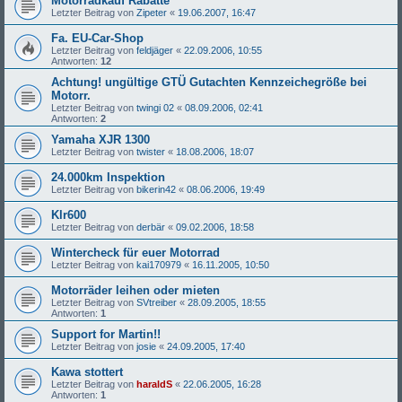
Motorradkauf Rabatte
Letzter Beitrag von
Zipeter
«
19.06.2007, 16:47
Fa. EU-Car-Shop
Letzter Beitrag von
feldjäger
«
22.09.2006, 10:55
Antworten:
12
Achtung! ungültige GTÜ Gutachten Kennzeichegröße bei
Motorr.
Letzter Beitrag von
twingi 02
«
08.09.2006, 02:41
Antworten:
2
Yamaha XJR 1300
Letzter Beitrag von
twister
«
18.08.2006, 18:07
24.000km Inspektion
Letzter Beitrag von
bikerin42
«
08.06.2006, 19:49
Klr600
Letzter Beitrag von
derbär
«
09.02.2006, 18:58
Wintercheck für euer Motorrad
Letzter Beitrag von
kai170979
«
16.11.2005, 10:50
Motorräder leihen oder mieten
Letzter Beitrag von
SVtreiber
«
28.09.2005, 18:55
Antworten:
1
Support for Martin!!
Letzter Beitrag von
josie
«
24.09.2005, 17:40
Kawa stottert
Letzter Beitrag von
haraldS
«
22.06.2005, 16:28
Antworten:
1