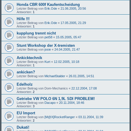
Honda CBR 600f Kaufentscheidung
Letzter Beitrag von
Erik.Ode
«
21.06.2005, 20:56
Antworten:
1
Hilfe !!!
Letzter Beitrag von
Erik.Ode
«
17.05.2005, 21:29
Antworten:
1
kupplung trennt nicht
Letzter Beitrag von
pet58
«
15.05.2005, 05:47
Stunt Workshop der X-tremisten
Letzter Beitrag von
josie
«
24.04.2005, 21:47
Ankicktechnik
Letzter Beitrag von
Kurt
«
12.02.2005, 10:18
Antworten:
1
ankicken?
Letzter Beitrag von
MichaelStalder
«
26.01.2005, 14:51
Edelholz
Letzter Beitrag von
Dom-Mechanics
«
22.12.2004, 17:08
Antworten:
2
Getriebe VW POLO 6N 1,9L SDI PROBLEM!
Letzter Beitrag von
Dacapo
«
20.11.2004, 18:46
Antworten:
3
EU Import
Letzter Beitrag von
[M@X]RocketRanger
«
03.11.2004, 11:39
Antworten:
2
Dukati!