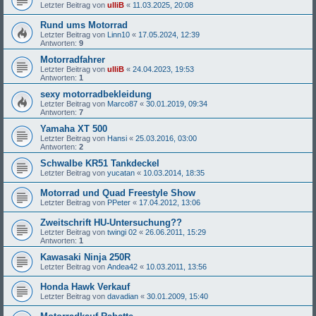
Letzter Beitrag von
ulliB
«
11.03.2025, 20:08
Rund ums Motorrad
Letzter Beitrag von
Linn10
«
17.05.2024, 12:39
Antworten:
9
Motorradfahrer
Letzter Beitrag von
ulliB
«
24.04.2023, 19:53
Antworten:
1
sexy motorradbekleidung
Letzter Beitrag von
Marco87
«
30.01.2019, 09:34
Antworten:
7
Yamaha XT 500
Letzter Beitrag von
Hansi
«
25.03.2016, 03:00
Antworten:
2
Schwalbe KR51 Tankdeckel
Letzter Beitrag von
yucatan
«
10.03.2014, 18:35
Motorrad und Quad Freestyle Show
Letzter Beitrag von
PPeter
«
17.04.2012, 13:06
Zweitschrift HU-Untersuchung??
Letzter Beitrag von
twingi 02
«
26.06.2011, 15:29
Antworten:
1
Kawasaki Ninja 250R
Letzter Beitrag von
Andea42
«
10.03.2011, 13:56
Honda Hawk Verkauf
Letzter Beitrag von
davadian
«
30.01.2009, 15:40