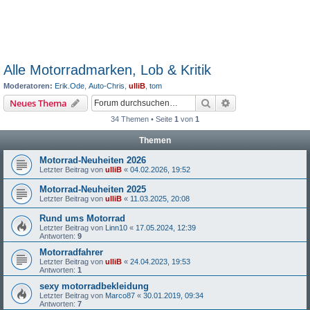
Alle Motorradmarken, Lob & Kritik
Moderatoren:
Erik.Ode
,
Auto-Chris
,
ulliB
,
tom
Suche
Erweiterte Suche
Neues Thema
34 Themen • Seite
1
von
1
Themen
Motorrad-Neuheiten 2026
Letzter Beitrag von
ulliB
«
04.02.2026, 19:52
Motorrad-Neuheiten 2025
Letzter Beitrag von
ulliB
«
11.03.2025, 20:08
Rund ums Motorrad
Letzter Beitrag von
Linn10
«
17.05.2024, 12:39
Antworten:
9
Motorradfahrer
Letzter Beitrag von
ulliB
«
24.04.2023, 19:53
Antworten:
1
sexy motorradbekleidung
Letzter Beitrag von
Marco87
«
30.01.2019, 09:34
Antworten:
7