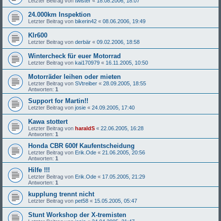
Letzter Beitrag von
twister
«
18.08.2006, 18:07
24.000km Inspektion
Letzter Beitrag von
bikerin42
«
08.06.2006, 19:49
Klr600
Letzter Beitrag von
derbär
«
09.02.2006, 18:58
Wintercheck für euer Motorrad
Letzter Beitrag von
kai170979
«
16.11.2005, 10:50
Motorräder leihen oder mieten
Letzter Beitrag von
SVtreiber
«
28.09.2005, 18:55
Antworten:
1
Support for Martin!!
Letzter Beitrag von
josie
«
24.09.2005, 17:40
Kawa stottert
Letzter Beitrag von
haraldS
«
22.06.2005, 16:28
Antworten:
1
Honda CBR 600f Kaufentscheidung
Letzter Beitrag von
Erik.Ode
«
21.06.2005, 20:56
Antworten:
1
Hilfe !!!
Letzter Beitrag von
Erik.Ode
«
17.05.2005, 21:29
Antworten:
1
kupplung trennt nicht
Letzter Beitrag von
pet58
«
15.05.2005, 05:47
Stunt Workshop der X-tremisten