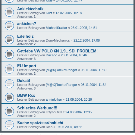
Letzter Beitrag von
josie
«
24.04.2005, 21:47
Ankicktechnik
Letzter Beitrag von
Kurt
«
12.02.2005, 10:18
Antworten:
1
ankicken?
Letzter Beitrag von
MichaelStalder
«
26.01.2005, 14:51
Edelholz
Letzter Beitrag von
Dom-Mechanics
«
22.12.2004, 17:08
Antworten:
2
Getriebe VW POLO 6N 1,9L SDI PROBLEM!
Letzter Beitrag von
Dacapo
«
20.11.2004, 18:46
Antworten:
3
EU Import
Letzter Beitrag von
[M@X]RocketRanger
«
03.11.2004, 11:39
Antworten:
2
Dukati!
Letzter Beitrag von
[M@X]RocketRanger
«
03.11.2004, 11:34
Antworten:
3
BMW Rxx
Letzter Beitrag von
arminlothar
«
21.09.2004, 20:29
Schlechte Werbung!!!
Letzter Beitrag von
H3ynhOrN
«
24.08.2004, 12:35
Antworten:
2
Suche spatz/star/habicht
Letzter Beitrag von
Rico
«
19.05.2004, 09:36