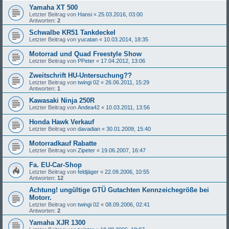
Yamaha XT 500
Letzter Beitrag von
Hansi
«
25.03.2016, 03:00
Antworten:
2
Schwalbe KR51 Tankdeckel
Letzter Beitrag von
yucatan
«
10.03.2014, 18:35
Motorrad und Quad Freestyle Show
Letzter Beitrag von
PPeter
«
17.04.2012, 13:06
Zweitschrift HU-Untersuchung??
Letzter Beitrag von
twingi 02
«
26.06.2011, 15:29
Antworten:
1
Kawasaki Ninja 250R
Letzter Beitrag von
Andea42
«
10.03.2011, 13:56
Honda Hawk Verkauf
Letzter Beitrag von
davadian
«
30.01.2009, 15:40
Motorradkauf Rabatte
Letzter Beitrag von
Zipeter
«
19.06.2007, 16:47
Fa. EU-Car-Shop
Letzter Beitrag von
feldjäger
«
22.09.2006, 10:55
Antworten:
12
Achtung! ungültige GTÜ Gutachten Kennzeichegröße bei
Motorr.
Letzter Beitrag von
twingi 02
«
08.09.2006, 02:41
Antworten:
2
Yamaha XJR 1300