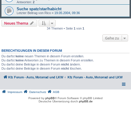
Antworten:
2
Suche spatz/star/habicht
Letzter Beitrag von
Rico
«
19.05.2004, 09:36
Neues Thema
34 Themen • Seite
1
von
1
Gehe zu
BERECHTIGUNGEN IN DIESEM FORUM
Du darfst
keine
neuen Themen in diesem Forum erstellen.
Du darfst
keine
Antworten zu Themen in diesem Forum erstellen.
Du darfst deine Beiträge in diesem Forum
nicht
ändern.
Du darfst deine Beiträge in diesem Forum
nicht
löschen.
Kfz Forum - Auto, Motorrad und LKW
Kfz Forum - Auto, Motorrad und LKW
Impressum
Datenschutz
AGB
Powered by
phpBB
® Forum Software © phpBB Limited
Deutsche Übersetzung durch
phpBB.de