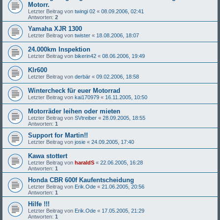
Motorr.
Letzter Beitrag von
twingi 02
«
08.09.2006, 02:41
Antworten:
2
Yamaha XJR 1300
Letzter Beitrag von
twister
«
18.08.2006, 18:07
24.000km Inspektion
Letzter Beitrag von
bikerin42
«
08.06.2006, 19:49
Klr600
Letzter Beitrag von
derbär
«
09.02.2006, 18:58
Wintercheck für euer Motorrad
Letzter Beitrag von
kai170979
«
16.11.2005, 10:50
Motorräder leihen oder mieten
Letzter Beitrag von
SVtreiber
«
28.09.2005, 18:55
Antworten:
1
Support for Martin!!
Letzter Beitrag von
josie
«
24.09.2005, 17:40
Kawa stottert
Letzter Beitrag von
haraldS
«
22.06.2005, 16:28
Antworten:
1
Honda CBR 600f Kaufentscheidung
Letzter Beitrag von
Erik.Ode
«
21.06.2005, 20:56
Antworten:
1
Hilfe !!!
Letzter Beitrag von
Erik.Ode
«
17.05.2005, 21:29
Antworten:
1