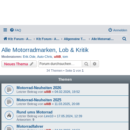
FAQ
Anmelden
S
Kfz Forum - Auto, Motorrad und LKW
Kfz Forum - Auto, Motorrad und LKW
Allgemeine Themen rund um Motorräder, Trikes, Quads, ATVs, zweirädrige Kleinkrafträder, Mopedautos und Microcars
Alle Motorradmarken, Lob & Kritik
u
Alle Motorradmarken, Lob & Kritik
c
Moderatoren:
Erik.Ode
,
Auto-Chris
,
ulliB
,
tom
h
Suche
Erweiterte Suche
Neues Thema
e
34 Themen • Seite
1
von
1
Themen
Motorrad-Neuheiten 2026
Letzter Beitrag von
ulliB
«
04.02.2026, 19:52
Motorrad-Neuheiten 2025
Letzter Beitrag von
ulliB
«
11.03.2025, 20:08
Rund ums Motorrad
Letzter Beitrag von
Linn10
«
17.05.2024, 12:39
Antworten:
9
Motorradfahrer