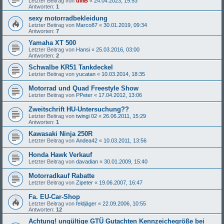
Letzter Beitrag von
ulliB
«
24.04.2023, 19:53
Antworten:
1
sexy motorradbekleidung
Letzter Beitrag von
Marco87
«
30.01.2019, 09:34
Antworten:
7
Yamaha XT 500
Letzter Beitrag von
Hansi
«
25.03.2016, 03:00
Antworten:
2
Schwalbe KR51 Tankdeckel
Letzter Beitrag von
yucatan
«
10.03.2014, 18:35
Motorrad und Quad Freestyle Show
Letzter Beitrag von
PPeter
«
17.04.2012, 13:06
Zweitschrift HU-Untersuchung??
Letzter Beitrag von
twingi 02
«
26.06.2011, 15:29
Antworten:
1
Kawasaki Ninja 250R
Letzter Beitrag von
Andea42
«
10.03.2011, 13:56
Honda Hawk Verkauf
Letzter Beitrag von
davadian
«
30.01.2009, 15:40
Motorradkauf Rabatte
Letzter Beitrag von
Zipeter
«
19.06.2007, 16:47
Fa. EU-Car-Shop
Letzter Beitrag von
feldjäger
«
22.09.2006, 10:55
Antworten:
12
Achtung! ungültige GTÜ Gutachten Kennzeichegröße bei