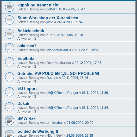
kupplung trennt nicht
Letzter Beitrag von
pet58
«
15.05.2005, 05:47
Stunt Workshop der X-tremisten
Letzter Beitrag von
josie
«
24.04.2005, 21:47
Ankicktechnik
Letzter Beitrag von
Kurt
«
12.02.2005, 10:18
Antworten:
1
ankicken?
Letzter Beitrag von
MichaelStalder
«
26.01.2005, 14:51
Edelholz
Letzter Beitrag von
Dom-Mechanics
«
22.12.2004, 17:08
Antworten:
2
Getriebe VW POLO 6N 1,9L SDI PROBLEM!
Letzter Beitrag von
Dacapo
«
20.11.2004, 18:46
Antworten:
3
EU Import
Letzter Beitrag von
[M@X]RocketRanger
«
03.11.2004, 11:39
Antworten:
2
Dukati!
Letzter Beitrag von
[M@X]RocketRanger
«
03.11.2004, 11:34
Antworten:
3
BMW Rxx
Letzter Beitrag von
arminlothar
«
21.09.2004, 20:29
Schlechte Werbung!!!
Letzter Beitrag von
H3ynhOrN
«
24.08.2004, 12:35