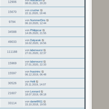
von
Masakuni
12906
08.01.2021, 20:20
von
crusher
15670
22.11.2020, 19:46
von
NummerEins
9794
06.10.2020, 12:44
von
Philippcar
34588
14.05.2020, 21:55
von
Dalyarak
49033
16.02.2020, 16:56
von
laberwurst
111188
27.01.2020, 22:37
von
laberwurst
15969
27.01.2020, 22:33
von
fnasininc
15597
06.12.2019, 06:48
von
Helli
30526
25.11.2019, 14:07
von
Leonard
21607
18.07.2019, 08:18
von
daniel9911
33114
15.10.2018, 19:55