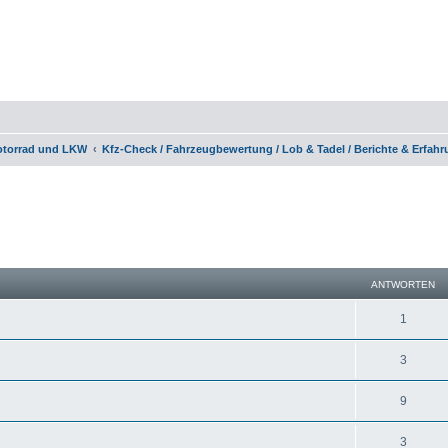
otorrad und LKW
Kfz-Check / Fahrzeugbewertung / Lob & Tadel / Berichte & Erfah
eiterte Suche
ANTWORTEN
1
3
9
3