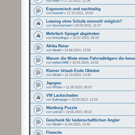
von
Irolu7
»
17.10.2022, 22:34
Ergonomisch und nachhaltig
von
Konsti4
»
17.10.2022, 19:55
Leasing ohne Schufa sinnvoll/ möglich?
von
Azurmurmed
»
29.03.2021, 11:37
Mehrfach Spiegel abgetreten
von
DriveAngry
»
10.07.2015, 08:29
Afrika Reise
von
Nina9
»
14.06.2024, 13:56
Warum die Miete eines Fahrradträgers die besse
von
weber1988
»
22.01.2024, 15:02
Kleiner Urlaub Ende Oktober
von
Nina9
»
12.10.2023, 13:40
Japspec
von
PPeter
»
11.09.2023, 09:07
VW Lackschaden
von
Eulenauge
»
20.09.2013, 12:03
Wartburg Puzzle
von
Linn10
»
19.06.2023, 08:22
Geschenk für leidenschaftlichen Angler
von
Nina9
»
11.04.2023, 14:42
Flowcite