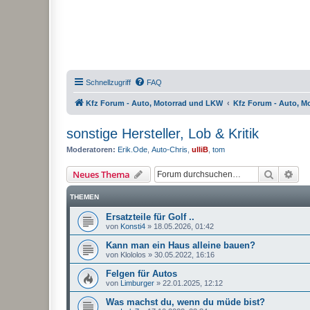
Schnellzugriff
FAQ
Kfz Forum - Auto, Motorrad und LKW
Kfz Forum - Auto, M
sonstige Hersteller, Lob & Kritik
Moderatoren:
Erik.Ode
,
Auto-Chris
,
ulliB
,
tom
Suche
Erw
Neues Thema
THEMEN
Ersatzteile für Golf ..
von
Konsti4
»
18.05.2026, 01:42
Kann man ein Haus alleine bauen?
von
Klololos
»
30.05.2022, 16:16
Felgen für Autos
von
Limburger
»
22.01.2025, 12:12
Was machst du, wenn du müde bist?