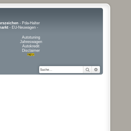
hrszeichen
-
Pda-Halter
arkt
-
EU-Neuwagen
-
Autotuning
Jahreswagen
Autokredit
Disclaimer
Suche
Erweiterte Suche