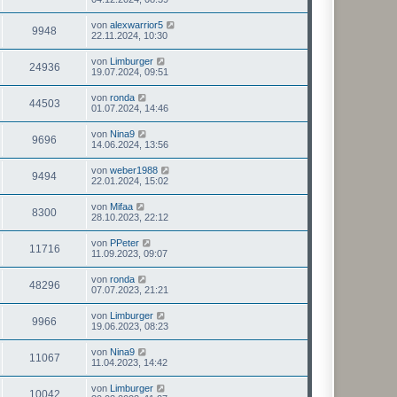
von
alexwarrior5
9948
22.11.2024, 10:30
von
Limburger
24936
19.07.2024, 09:51
von
ronda
44503
01.07.2024, 14:46
von
Nina9
9696
14.06.2024, 13:56
von
weber1988
9494
22.01.2024, 15:02
von
Mifaa
8300
28.10.2023, 22:12
von
PPeter
11716
11.09.2023, 09:07
von
ronda
48296
07.07.2023, 21:21
von
Limburger
9966
19.06.2023, 08:23
von
Nina9
11067
11.04.2023, 14:42
von
Limburger
10042