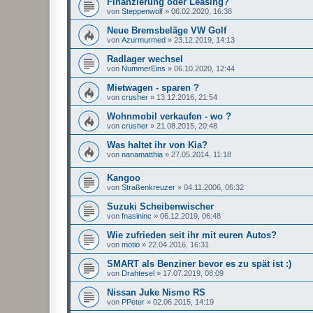
Finanzierung oder Leasing?
von
Steppenwolf
»
06.02.2020, 16:38
Neue Bremsbeläge VW Golf
von
Azurmurmed
»
23.12.2019, 14:13
Radlager wechsel
von
NummerEins
»
06.10.2020, 12:44
Mietwagen - sparen ?
von
crusher
»
13.12.2016, 21:54
Wohnmobil verkaufen - wo ?
von
crusher
»
21.08.2015, 20:48
Was haltet ihr von Kia?
von
nanamatthia
»
27.05.2014, 11:18
Kangoo
von
Straßenkreuzer
»
04.11.2006, 06:32
Suzuki Scheibenwischer
von
fnasininc
»
06.12.2019, 06:48
Wie zufrieden seit ihr mit euren Autos?
von
motio
»
22.04.2016, 16:31
SMART als Benziner bevor es zu spät ist :)
von
Drahtesel
»
17.07.2019, 08:09
Nissan Juke Nismo RS
von
PPeter
»
02.06.2015, 14:19