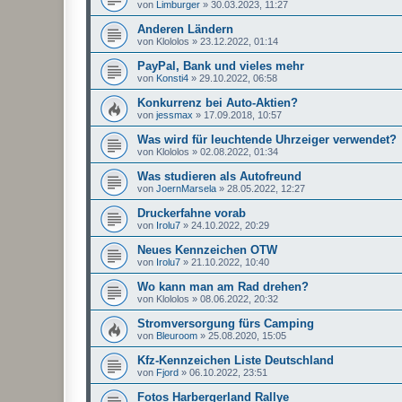
von
Limburger
»
30.03.2023, 11:27
Anderen Ländern
von
Klololos
»
23.12.2022, 01:14
PayPal, Bank und vieles mehr
von
Konsti4
»
29.10.2022, 06:58
Konkurrenz bei Auto-Aktien?
von
jessmax
»
17.09.2018, 10:57
Was wird für leuchtende Uhrzeiger verwendet?
von
Klololos
»
02.08.2022, 01:34
Was studieren als Autofreund
von
JoernMarsela
»
28.05.2022, 12:27
Druckerfahne vorab
von
Irolu7
»
24.10.2022, 20:29
Neues Kennzeichen OTW
von
Irolu7
»
21.10.2022, 10:40
Wo kann man am Rad drehen?
von
Klololos
»
08.06.2022, 20:32
Stromversorgung fürs Camping
von
Bleuroom
»
25.08.2020, 15:05
Kfz-Kennzeichen Liste Deutschland
von
Fjord
»
06.10.2022, 23:51
Fotos Harbergerland Rallye