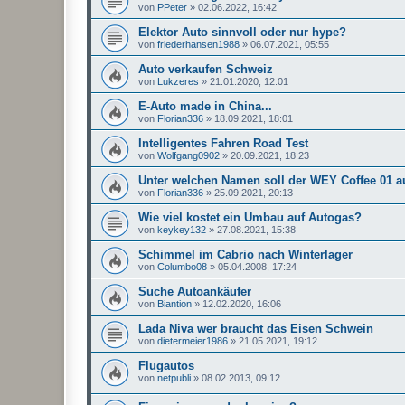
von
PPeter
»
02.06.2022, 16:42
Elektor Auto sinnvoll oder nur hype?
von
friederhansen1988
»
06.07.2021, 05:55
Auto verkaufen Schweiz
von
Lukzeres
»
21.01.2020, 12:01
E-Auto made in China...
von
Florian336
»
18.09.2021, 18:01
Intelligentes Fahren Road Test
von
Wolfgang0902
»
20.09.2021, 18:23
Unter welchen Namen soll der WEY Coffee 01 
von
Florian336
»
25.09.2021, 20:13
Wie viel kostet ein Umbau auf Autogas?
von
keykey132
»
27.08.2021, 15:38
Schimmel im Cabrio nach Winterlager
von
Columbo08
»
05.04.2008, 17:24
Suche Autoankäufer
von
Biantion
»
12.02.2020, 16:06
Lada Niva wer braucht das Eisen Schwein
von
dietermeier1986
»
21.05.2021, 19:12
Flugautos
von
netpubli
»
08.02.2013, 09:12