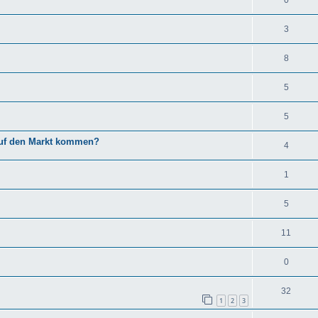
3
8
5
5
auf den Markt kommen?
4
1
5
11
0
32
1
2
3