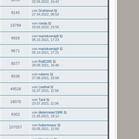
02.06.2022, 16:42
von
Drahtesel
9145
27.04.2022, 09:52
von
ronda
19799
19.02.2022, 23:55
von
mariokoenig9
9926
05.10.2021, 17:23
von
mariokoenig9
9671
05.10.2021, 17:21
von
Ralf2265
8577
29.09.2021, 16:40
von
rubens
8536
27.08.2021, 15:58
von
Leathal
49528
31.07.2021, 11:58
von
Tanii
18070
23.07.2021, 11:06
von
dietermeier1986
9302
21.05.2021, 19:12
von
hubertmaus
107057
03.05.2021, 12:50