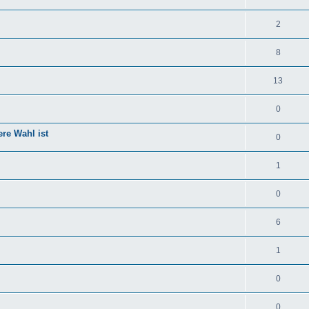
2
8
13
0
re Wahl ist
0
1
0
6
1
0
0