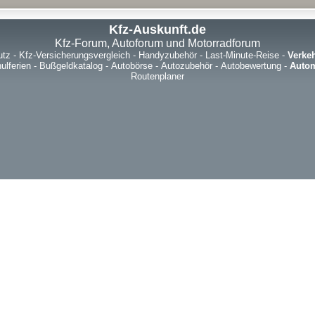
Kfz-Auskunft.de
Kfz-Forum, Autoforum und Motorradforum
utz
-
Kfz-Versicherungsvergleich
-
Handyzubehör
-
Last-Minute-Reise
-
Verke
ulferien
-
Bußgeldkatalog
-
Autobörse
-
Autozubehör
-
Autobewertung
-
Autom
Routenplaner