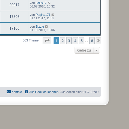
von
Lalux17
20917
06.07.2018, 13:32
von
Pagina171
17808
01.11.2017, 11:02
von
Sizzle
17106
31.10.2017, 15:06
Seite
1
von
8
1
2
3
4
5
8
Nächste
363 Themen
…
Gehe zu
Kontakt
Alle Cookies löschen
Alle Zeiten sind
UTC+02:00