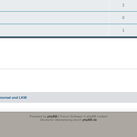
2
0
1
otorrad und LKW
Powered by
phpBB
® Forum Software © phpBB Limited
Deutsche Übersetzung durch
phpBB.de