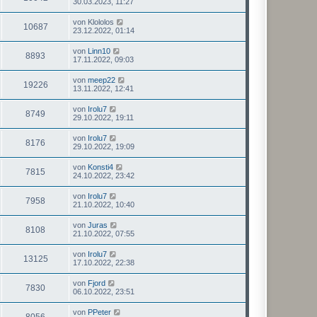
30.03.2023, 11:27
von
Klololos
10687
23.12.2022, 01:14
von
Linn10
8893
17.11.2022, 09:03
von
meep22
19226
13.11.2022, 12:41
von
Irolu7
8749
29.10.2022, 19:11
von
Irolu7
8176
29.10.2022, 19:09
von
Konsti4
7815
24.10.2022, 23:42
von
Irolu7
7958
21.10.2022, 10:40
von
Juras
8108
21.10.2022, 07:55
von
Irolu7
13125
17.10.2022, 22:38
von
Fjord
7830
06.10.2022, 23:51
von
PPeter
8056