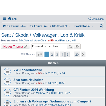
FAQ
Anmelden
S
Kfz Forum - Auto, Motorrad und LKW
Kfz Forum - Auto, Motorrad und LKW
Kfz-Check / Fahrzeugbewertung / Lob & Tadel / Berichte & Erfahrungen
Seat / Skoda / Volkswagen, Lob & Kritik
u
Seat / Skoda / Volkswagen, Lob & Kritik
c
Moderatoren:
Erik.Ode
,
tdi
,
Auto-Chris
,
ulliB
,
AudiFan
,
tom
,
willi
h
Suche
Erweiterte Suche
Neues Thema
e
Seite
1
von
20
1
2
3
4
5
20
Nächste
985 Themen
…
Themen
VW Sondermodelle
Letzter Beitrag von
ulliB
«
17.11.2025, 12:14
Seat Auto-Neuheiten
Letzter Beitrag von
ulliB
«
16.04.2025, 10:55
GTI Fanfest 2024 Wolfsburg
Letzter Beitrag von
Mathew32
«
10.08.2024, 04:22
Antworten:
1
Eignen sich Volkswagen Wohnmobile zum Campen?
Letzter Beitrag von
Limburger
«
03.06.2024, 14:42