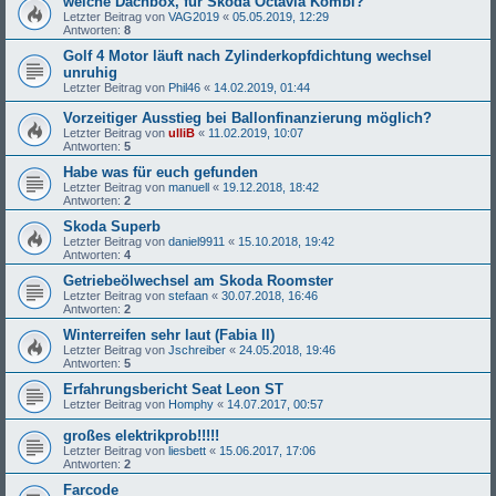
welche Dachbox, für Skoda Octavia Kombi?
Letzter Beitrag von
VAG2019
«
05.05.2019, 12:29
Antworten:
8
Golf 4 Motor läuft nach Zylinderkopfdichtung wechsel
unruhig
Letzter Beitrag von
Phil46
«
14.02.2019, 01:44
Vorzeitiger Ausstieg bei Ballonfinanzierung möglich?
Letzter Beitrag von
ulliB
«
11.02.2019, 10:07
Antworten:
5
Habe was für euch gefunden
Letzter Beitrag von
manuell
«
19.12.2018, 18:42
Antworten:
2
Skoda Superb
Letzter Beitrag von
daniel9911
«
15.10.2018, 19:42
Antworten:
4
Getriebeölwechsel am Skoda Roomster
Letzter Beitrag von
stefaan
«
30.07.2018, 16:46
Antworten:
2
Winterreifen sehr laut (Fabia II)
Letzter Beitrag von
Jschreiber
«
24.05.2018, 19:46
Antworten:
5
Erfahrungsbericht Seat Leon ST
Letzter Beitrag von
Homphy
«
14.07.2017, 00:57
großes elektrikprob!!!!!
Letzter Beitrag von
liesbett
«
15.06.2017, 17:06
Antworten:
2
Farcode