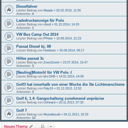
Dieselfahrer
Letzter Beitrag von
Maade
«
02.02.2015, 11:55
Antworten:
4
Ladedruckanzeige für Polo
Letzter Beitrag von
cloud
«
01.10.2014, 14:20
Antworten:
1
VW Bus Camp Out 2014
Letzter Beitrag von
PPeter
«
10.09.2014, 21:23
Passat Diesel bj. 08
Letzter Beitrag von
Hoeboez
«
30.08.2014, 09:17
Hilfee passat 3c
Letzter Beitrag von
ZoomZoom
«
23.07.2014, 15:47
Antworten:
3
[Neuling]Motoröl für VW Polo :/
Letzter Beitrag von
kkc1945
«
14.01.2014, 14:09
Golf3 hat innerhalb von einer Woche die 3te Lichtmarschiene
Letzter Beitrag von
Paty16
«
01.12.2013, 12:52
Antworten:
3
Golf 6, 1.4: Gangschaltung zunehmend unpräzise
Letzter Beitrag von
Unheard
«
20.11.2013, 07:33
Golf 7
Letzter Beitrag von
Mustafazubi
«
04.11.2013, 10:33
Antworten:
12
Neues Thema