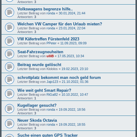
Antworten:
3
Volkswagens begrenze hilfe..
Letzter Beitrag von
ronda
«
30.01.2024, 21:44
Antworten:
3
Welchen VW Camper für den Urlaub mieten?
Letzter Beitrag von
ronda
«
23.01.2024, 22:04
Antworten:
3
VW Käfertreffen Fürstenfeld 2023
Letzter Beitrag von
PPeter
«
11.09.2023, 09:09
Seat-Fahrzeugneuheiten
Letzter Beitrag von
ulliB
«
17.05.2023, 10:34
Beitrag wurde gelöscht
Letzter Beitrag von
Klololos
«
19.02.2023, 23:10
schrottplatz bekommt man noch geld forum
Letzter Beitrag von
Jajo123
«
21.10.2022, 01:36
Wie weit geht Smart Repair?
Letzter Beitrag von
RiGa82
«
10.10.2022, 10:47
Antworten:
1
Kugellager gesucht?
Letzter Beitrag von
ronda
«
19.09.2022, 18:56
Antworten:
3
Neuer Skoda Octavia
Letzter Beitrag von
ronda
«
19.09.2022, 18:55
Antworten:
3
Suche einen guten GPS Tracker