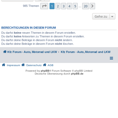
Seite
1
von
20
1
2
3
4
5
20
Nächste
985 Themen
…
Gehe zu
BERECHTIGUNGEN IN DIESEM FORUM
Du darfst
keine
neuen Themen in diesem Forum erstellen.
Du darfst
keine
Antworten zu Themen in diesem Forum erstellen.
Du darfst deine Beiträge in diesem Forum
nicht
ändern.
Du darfst deine Beiträge in diesem Forum
nicht
löschen.
Kfz Forum - Auto, Motorrad und LKW
Kfz Forum - Auto, Motorrad und LKW
Impressum
Datenschutz
AGB
Powered by
phpBB
® Forum Software © phpBB Limited
Deutsche Übersetzung durch
phpBB.de