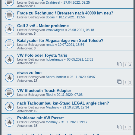
Letzter Beitrag von
Drahtesel
«
27.04.2022, 09:25
Antworten:
1
Frage zu Rechnung / Bremsen nach 40000 km neu?
Letzter Beitrag von
dodas
«
18.12.2021, 12:56
Golf 2 vr6 - Motor probleme
Letzter Beitrag von
lovevwrights
«
26.08.2021, 08:18
Antworten:
6
Katalysator für Abgasanlage von Seat Toledo?
Letzter Beitrag von
ronda
«
10.07.2021, 18:54
Antworten:
3
VW Polo oder Toyota Yaris
Letzter Beitrag von
hubertmaus
«
03.05.2021, 12:51
Antworten:
19
1
2
etwas zu laut
Letzter Beitrag von
Schrauberlein
«
26.11.2020, 08:07
Antworten:
17
1
2
VW Bluetooth Touch Adapter
Letzter Beitrag von
Riedi
«
20.11.2020, 07:03
nach Tachoumbau km-Stand LEGAL angleichen?
Letzter Beitrag von
Mephisto
«
21.10.2020, 12:34
Antworten:
10
Probleme mit VW Passat
Letzter Beitrag von
thommy
«
31.05.2020, 19:17
Antworten:
15
1
2