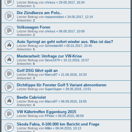
Letzter Beitrag von
chrisss
«
29.05.2017, 16:34
Antworten:
1
Die Zündkerze am Polo..
Letzter Beitrag von
repasensiloni
«
24.05.2017, 12:14
Antworten:
2
Volkswagen Foren
Letzter Beitrag von
chrisss
«
06.05.2017, 10:09
Antworten:
2
Auto Springt an geht sofort wieder aus. Was ist das?
Letzter Beitrag von
Schneider80
«
05.01.2017, 20:45
Antworten:
5
Masterarbeit: Umfrage zur VW-Krise
Letzter Beitrag von
Siove1979
«
10.12.2016, 15:57
Antworten:
6
Golf DSG fährt spät an
Letzter Beitrag von
Marco87
«
21.06.2016, 10:33
Antworten:
3
Dichtlippe für Fenster Golf 5 Variant abmontieren
Letzter Beitrag von
SuperSuper
«
28.05.2016, 13:51
Beetle Cabriolet
Letzter Beitrag von
Marco87
«
06.09.2015, 19:55
Antworten:
4
VW Käfertreffen Eggenburg 2015
Letzter Beitrag von
PPeter
«
06.05.2015, 08:59
Skoda Fabia, 0-100.000 km Bericht und Frage
Letzter Beitrag von
Milito
«
06.04.2015, 10:13
Antworten:
1