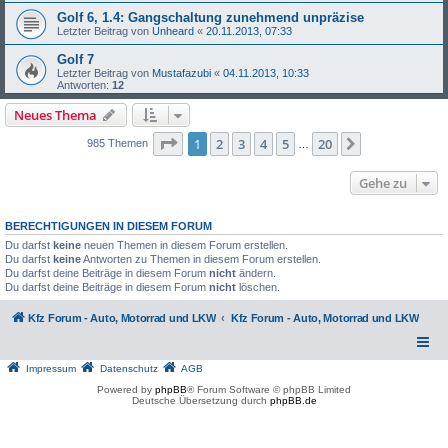
Golf 6, 1.4: Gangschaltung zunehmend unpräzise
Letzter Beitrag von
Unheard
«
20.11.2013, 07:33
Golf 7
Letzter Beitrag von
Mustafazubi
«
04.11.2013, 10:33
Antworten:
12
Neues Thema
Seite
1
von
20
1
2
3
4
5
20
Nächste
985 Themen
…
Gehe zu
BERECHTIGUNGEN IN DIESEM FORUM
Du darfst
keine
neuen Themen in diesem Forum erstellen.
Du darfst
keine
Antworten zu Themen in diesem Forum erstellen.
Du darfst deine Beiträge in diesem Forum
nicht
ändern.
Du darfst deine Beiträge in diesem Forum
nicht
löschen.
Kfz Forum - Auto, Motorrad und LKW
Kfz Forum - Auto, Motorrad und LKW
Impressum
Datenschutz
AGB
Powered by
phpBB
® Forum Software © phpBB Limited
Deutsche Übersetzung durch
phpBB.de