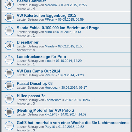
Beetle Cabriolet
Letzter Beitrag von
Marco87
«
06.09.2015, 19:55
Antworten:
4
VW Käfertreffen Eggenburg 2015
Letzter Beitrag von
PPeter
«
06.05.2015, 08:59
Skoda Fabia, 0-100.000 km Bericht und Frage
Letzter Beitrag von
Milito
«
06.04.2015, 10:13
Antworten:
1
Dieselfahrer
Letzter Beitrag von
Maade
«
02.02.2015, 11:55
Antworten:
4
Ladedruckanzeige für Polo
Letzter Beitrag von
cloud
«
01.10.2014, 14:20
Antworten:
1
VW Bus Camp Out 2014
Letzter Beitrag von
PPeter
«
10.09.2014, 21:23
Passat Diesel bj. 08
Letzter Beitrag von
Hoeboez
«
30.08.2014, 09:17
Hilfee passat 3c
Letzter Beitrag von
ZoomZoom
«
23.07.2014, 15:47
Antworten:
3
[Neuling]Motoröl für VW Polo :/
Letzter Beitrag von
kkc1945
«
14.01.2014, 14:09
Golf3 hat innerhalb von einer Woche die 3te Lichtmarschiene
Letzter Beitrag von
Paty16
«
01.12.2013, 12:52
Antworten:
3