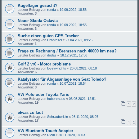
Kugellager gesucht?
Letzter Beitrag von
ronda
«
19.09.2022, 18:56
Antworten:
3
Neuer Skoda Octavia
Letzter Beitrag von
ronda
«
19.09.2022, 18:55
Antworten:
3
Suche einen guten GPS Tracker
Letzter Beitrag von
Drahtesel
«
27.04.2022, 09:25
Antworten:
1
Frage zu Rechnung / Bremsen nach 40000 km neu?
Letzter Beitrag von
dodas
«
18.12.2021, 12:56
Golf 2 vr6 - Motor probleme
Letzter Beitrag von
lovevwrights
«
26.08.2021, 08:18
Antworten:
6
Katalysator für Abgasanlage von Seat Toledo?
Letzter Beitrag von
ronda
«
10.07.2021, 18:54
Antworten:
3
VW Polo oder Toyota Yaris
Letzter Beitrag von
hubertmaus
«
03.05.2021, 12:51
Antworten:
19
1
2
etwas zu laut
Letzter Beitrag von
Schrauberlein
«
26.11.2020, 08:07
Antworten:
17
1
2
VW Bluetooth Touch Adapter
Letzter Beitrag von
Riedi
«
20.11.2020, 07:03