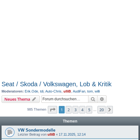
Seat / Skoda / Volkswagen, Lob & Kritik
Moderatoren:
Erik.Ode
,
tdi
,
Auto-Chris
,
ulliB
,
AudiFan
,
tom
,
willi
Suche
Erweiterte Suche
Neues Thema
Seite
1
von
20
1
2
3
4
5
20
Nächste
985 Themen
…
Themen
VW Sondermodelle
Letzter Beitrag von
ulliB
«
17.11.2025, 12:14