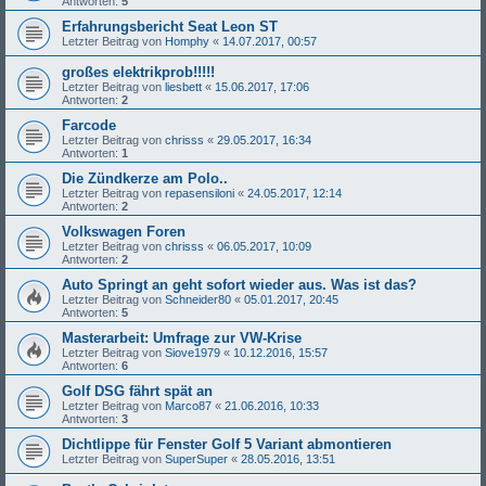
Antworten:
5
Erfahrungsbericht Seat Leon ST
Letzter Beitrag von
Homphy
«
14.07.2017, 00:57
großes elektrikprob!!!!!
Letzter Beitrag von
liesbett
«
15.06.2017, 17:06
Antworten:
2
Farcode
Letzter Beitrag von
chrisss
«
29.05.2017, 16:34
Antworten:
1
Die Zündkerze am Polo..
Letzter Beitrag von
repasensiloni
«
24.05.2017, 12:14
Antworten:
2
Volkswagen Foren
Letzter Beitrag von
chrisss
«
06.05.2017, 10:09
Antworten:
2
Auto Springt an geht sofort wieder aus. Was ist das?
Letzter Beitrag von
Schneider80
«
05.01.2017, 20:45
Antworten:
5
Masterarbeit: Umfrage zur VW-Krise
Letzter Beitrag von
Siove1979
«
10.12.2016, 15:57
Antworten:
6
Golf DSG fährt spät an
Letzter Beitrag von
Marco87
«
21.06.2016, 10:33
Antworten:
3
Dichtlippe für Fenster Golf 5 Variant abmontieren
Letzter Beitrag von
SuperSuper
«
28.05.2016, 13:51