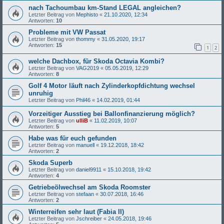
nach Tachoumbau km-Stand LEGAL angleichen?
Letzter Beitrag von
Mephisto
«
21.10.2020, 12:34
Antworten:
10
Probleme mit VW Passat
Letzter Beitrag von
thommy
«
31.05.2020, 19:17
Antworten:
15
1
2
welche Dachbox, für Skoda Octavia Kombi?
Letzter Beitrag von
VAG2019
«
05.05.2019, 12:29
Antworten:
8
Golf 4 Motor läuft nach Zylinderkopfdichtung wechsel
unruhig
Letzter Beitrag von
Phil46
«
14.02.2019, 01:44
Vorzeitiger Ausstieg bei Ballonfinanzierung möglich?
Letzter Beitrag von
ulliB
«
11.02.2019, 10:07
Antworten:
5
Habe was für euch gefunden
Letzter Beitrag von
manuell
«
19.12.2018, 18:42
Antworten:
2
Skoda Superb
Letzter Beitrag von
daniel9911
«
15.10.2018, 19:42
Antworten:
4
Getriebeölwechsel am Skoda Roomster
Letzter Beitrag von
stefaan
«
30.07.2018, 16:46
Antworten:
2
Winterreifen sehr laut (Fabia II)
Letzter Beitrag von
Jschreiber
«
24.05.2018, 19:46