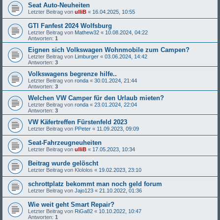
Seat Auto-Neuheiten
Letzter Beitrag von
ulliB
«
16.04.2025, 10:55
GTI Fanfest 2024 Wolfsburg
Letzter Beitrag von
Mathew32
«
10.08.2024, 04:22
Antworten:
1
Eignen sich Volkswagen Wohnmobile zum Campen?
Letzter Beitrag von
Limburger
«
03.06.2024, 14:42
Antworten:
3
Volkswagens begrenze hilfe..
Letzter Beitrag von
ronda
«
30.01.2024, 21:44
Antworten:
3
Welchen VW Camper für den Urlaub mieten?
Letzter Beitrag von
ronda
«
23.01.2024, 22:04
Antworten:
3
VW Käfertreffen Fürstenfeld 2023
Letzter Beitrag von
PPeter
«
11.09.2023, 09:09
Seat-Fahrzeugneuheiten
Letzter Beitrag von
ulliB
«
17.05.2023, 10:34
Beitrag wurde gelöscht
Letzter Beitrag von
Klololos
«
19.02.2023, 23:10
schrottplatz bekommt man noch geld forum
Letzter Beitrag von
Jajo123
«
21.10.2022, 01:36
Wie weit geht Smart Repair?
Letzter Beitrag von
RiGa82
«
10.10.2022, 10:47
Antworten:
1