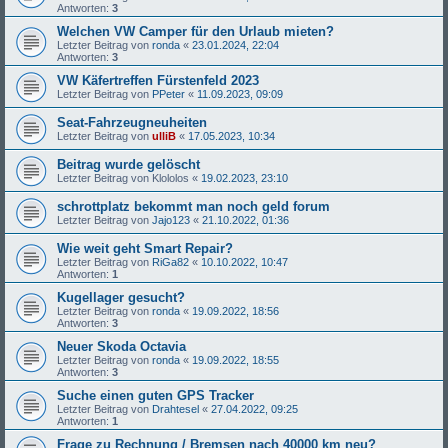
Antworten:
3
Welchen VW Camper für den Urlaub mieten?
Letzter Beitrag von
ronda
«
23.01.2024, 22:04
Antworten:
3
VW Käfertreffen Fürstenfeld 2023
Letzter Beitrag von
PPeter
«
11.09.2023, 09:09
Seat-Fahrzeugneuheiten
Letzter Beitrag von
ulliB
«
17.05.2023, 10:34
Beitrag wurde gelöscht
Letzter Beitrag von
Klololos
«
19.02.2023, 23:10
schrottplatz bekommt man noch geld forum
Letzter Beitrag von
Jajo123
«
21.10.2022, 01:36
Wie weit geht Smart Repair?
Letzter Beitrag von
RiGa82
«
10.10.2022, 10:47
Antworten:
1
Kugellager gesucht?
Letzter Beitrag von
ronda
«
19.09.2022, 18:56
Antworten:
3
Neuer Skoda Octavia
Letzter Beitrag von
ronda
«
19.09.2022, 18:55
Antworten:
3
Suche einen guten GPS Tracker
Letzter Beitrag von
Drahtesel
«
27.04.2022, 09:25
Antworten:
1
Frage zu Rechnung / Bremsen nach 40000 km neu?