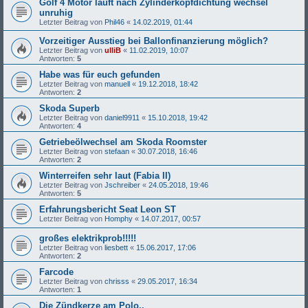
Golf 4 Motor läuft nach Zylinderkopfdichtung wechsel
unruhig
Letzter Beitrag von
Phil46
«
14.02.2019, 01:44
Vorzeitiger Ausstieg bei Ballonfinanzierung möglich?
Letzter Beitrag von
ulliB
«
11.02.2019, 10:07
Antworten:
5
Habe was für euch gefunden
Letzter Beitrag von
manuell
«
19.12.2018, 18:42
Antworten:
2
Skoda Superb
Letzter Beitrag von
daniel9911
«
15.10.2018, 19:42
Antworten:
4
Getriebeölwechsel am Skoda Roomster
Letzter Beitrag von
stefaan
«
30.07.2018, 16:46
Antworten:
2
Winterreifen sehr laut (Fabia II)
Letzter Beitrag von
Jschreiber
«
24.05.2018, 19:46
Antworten:
5
Erfahrungsbericht Seat Leon ST
Letzter Beitrag von
Homphy
«
14.07.2017, 00:57
großes elektrikprob!!!!!
Letzter Beitrag von
liesbett
«
15.06.2017, 17:06
Antworten:
2
Farcode
Letzter Beitrag von
chrisss
«
29.05.2017, 16:34
Antworten:
1
Die Zündkerze am Polo..