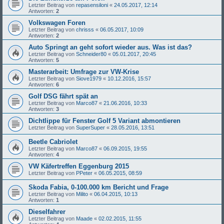
Letzter Beitrag von
repasensiloni
«
24.05.2017, 12:14
Antworten:
2
Volkswagen Foren
Letzter Beitrag von
chrisss
«
06.05.2017, 10:09
Antworten:
2
Auto Springt an geht sofort wieder aus. Was ist das?
Letzter Beitrag von
Schneider80
«
05.01.2017, 20:45
Antworten:
5
Masterarbeit: Umfrage zur VW-Krise
Letzter Beitrag von
Siove1979
«
10.12.2016, 15:57
Antworten:
6
Golf DSG fährt spät an
Letzter Beitrag von
Marco87
«
21.06.2016, 10:33
Antworten:
3
Dichtlippe für Fenster Golf 5 Variant abmontieren
Letzter Beitrag von
SuperSuper
«
28.05.2016, 13:51
Beetle Cabriolet
Letzter Beitrag von
Marco87
«
06.09.2015, 19:55
Antworten:
4
VW Käfertreffen Eggenburg 2015
Letzter Beitrag von
PPeter
«
06.05.2015, 08:59
Skoda Fabia, 0-100.000 km Bericht und Frage
Letzter Beitrag von
Milito
«
06.04.2015, 10:13
Antworten:
1
Dieselfahrer
Letzter Beitrag von
Maade
«
02.02.2015, 11:55