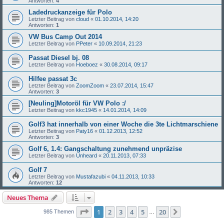
Antworten:
4
Ladedruckanzeige für Polo
Letzter Beitrag von
cloud
«
01.10.2014, 14:20
Antworten:
1
VW Bus Camp Out 2014
Letzter Beitrag von
PPeter
«
10.09.2014, 21:23
Passat Diesel bj. 08
Letzter Beitrag von
Hoeboez
«
30.08.2014, 09:17
Hilfee passat 3c
Letzter Beitrag von
ZoomZoom
«
23.07.2014, 15:47
Antworten:
3
[Neuling]Motoröl für VW Polo :/
Letzter Beitrag von
kkc1945
«
14.01.2014, 14:09
Golf3 hat innerhalb von einer Woche die 3te Lichtmarschiene
Letzter Beitrag von
Paty16
«
01.12.2013, 12:52
Antworten:
3
Golf 6, 1.4: Gangschaltung zunehmend unpräzise
Letzter Beitrag von
Unheard
«
20.11.2013, 07:33
Golf 7
Letzter Beitrag von
Mustafazubi
«
04.11.2013, 10:33
Antworten:
12
Neues Thema
Seite
1
von
20
1
2
3
4
5
20
Nächste
985 Themen
…