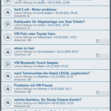
Letzter Beitrag von
dodas
«
18.12.2021, 12:56
Golf 2 vr6 - Motor probleme
Letzter Beitrag von
lovevwrights
«
26.08.2021, 08:18
Antworten:
6
Katalysator für Abgasanlage von Seat Toledo?
Letzter Beitrag von
ronda
«
10.07.2021, 18:54
Antworten:
3
VW Polo oder Toyota Yaris
Letzter Beitrag von
hubertmaus
«
03.05.2021, 12:51
Antworten:
19
1
2
etwas zu laut
Letzter Beitrag von
Schrauberlein
«
26.11.2020, 08:07
Antworten:
17
1
2
VW Bluetooth Touch Adapter
Letzter Beitrag von
Riedi
«
20.11.2020, 07:03
nach Tachoumbau km-Stand LEGAL angleichen?
Letzter Beitrag von
Mephisto
«
21.10.2020, 12:34
Antworten:
10
Probleme mit VW Passat
Letzter Beitrag von
thommy
«
31.05.2020, 19:17
Antworten:
15
1
2
welche Dachbox, für Skoda Octavia Kombi?
Letzter Beitrag von
VAG2019
«
05.05.2019, 12:29
Antworten:
8