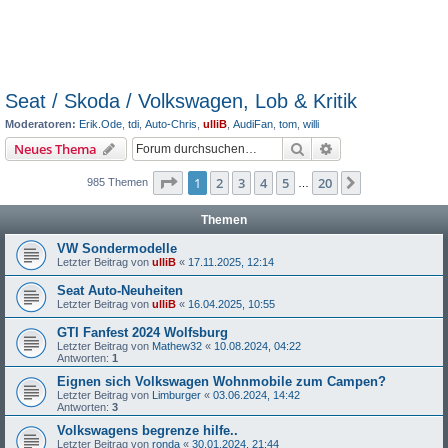
Seat / Skoda / Volkswagen, Lob & Kritik
Moderatoren:
Erik.Ode
,
tdi
,
Auto-Chris
,
ulliB
,
AudiFan
,
tom
,
willi
Suche
Erweiterte Suche
Neues Thema
Seite
1
von
20
1
2
3
4
5
20
Nächste
985 Themen
…
Themen
VW Sondermodelle
Letzter Beitrag von
ulliB
«
17.11.2025, 12:14
Seat Auto-Neuheiten
Letzter Beitrag von
ulliB
«
16.04.2025, 10:55
GTI Fanfest 2024 Wolfsburg
Letzter Beitrag von
Mathew32
«
10.08.2024, 04:22
Antworten:
1
Eignen sich Volkswagen Wohnmobile zum Campen?
Letzter Beitrag von
Limburger
«
03.06.2024, 14:42
Antworten:
3
Volkswagens begrenze hilfe..
Letzter Beitrag von
ronda
«
30.01.2024, 21:44