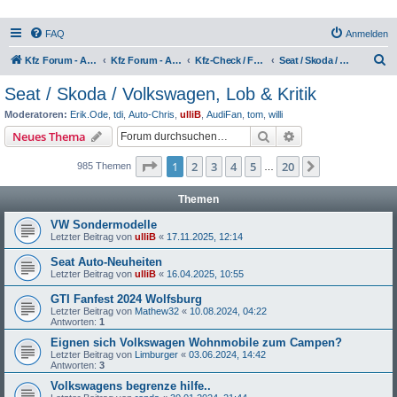
FAQ
Anmelden
S
Kfz Forum - Auto, Motorrad und LKW
Kfz Forum - Auto, Motorrad und LKW
Kfz-Check / Fahrzeugbewertung / Lob & Tadel / Berichte & Erfahrungen
Seat / Skoda / Volkswagen, Lob & Kritik
u
Seat / Skoda / Volkswagen, Lob & Kritik
c
Moderatoren:
Erik.Ode
,
tdi
,
Auto-Chris
,
ulliB
,
AudiFan
,
tom
,
willi
h
Suche
Erweiterte Suche
Neues Thema
e
Seite
1
von
20
1
2
3
4
5
20
Nächste
985 Themen
…
Themen
VW Sondermodelle
Letzter Beitrag von
ulliB
«
17.11.2025, 12:14
Seat Auto-Neuheiten
Letzter Beitrag von
ulliB
«
16.04.2025, 10:55
GTI Fanfest 2024 Wolfsburg
Letzter Beitrag von
Mathew32
«
10.08.2024, 04:22
Antworten:
1
Eignen sich Volkswagen Wohnmobile zum Campen?
Letzter Beitrag von
Limburger
«
03.06.2024, 14:42
Antworten:
3
Volkswagens begrenze hilfe..