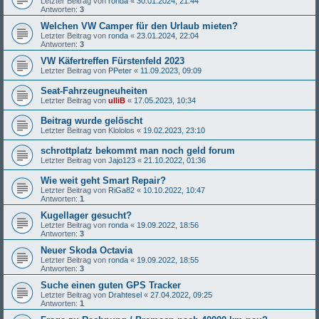
Letzter Beitrag von
ronda
«
30.01.2024, 21:44
Antworten:
3
Welchen VW Camper für den Urlaub mieten?
Letzter Beitrag von
ronda
«
23.01.2024, 22:04
Antworten:
3
VW Käfertreffen Fürstenfeld 2023
Letzter Beitrag von
PPeter
«
11.09.2023, 09:09
Seat-Fahrzeugneuheiten
Letzter Beitrag von
ulliB
«
17.05.2023, 10:34
Beitrag wurde gelöscht
Letzter Beitrag von
Klololos
«
19.02.2023, 23:10
schrottplatz bekommt man noch geld forum
Letzter Beitrag von
Jajo123
«
21.10.2022, 01:36
Wie weit geht Smart Repair?
Letzter Beitrag von
RiGa82
«
10.10.2022, 10:47
Antworten:
1
Kugellager gesucht?
Letzter Beitrag von
ronda
«
19.09.2022, 18:56
Antworten:
3
Neuer Skoda Octavia
Letzter Beitrag von
ronda
«
19.09.2022, 18:55
Antworten:
3
Suche einen guten GPS Tracker
Letzter Beitrag von
Drahtesel
«
27.04.2022, 09:25
Antworten:
1