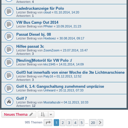
Antworten:
4
Ladedruckanzeige für Polo
Letzter Beitrag von
cloud
«
01.10.2014, 14:20
Antworten:
1
VW Bus Camp Out 2014
Letzter Beitrag von
PPeter
«
10.09.2014, 21:23
Passat Diesel bj. 08
Letzter Beitrag von
Hoeboez
«
30.08.2014, 09:17
Hilfee passat 3c
Letzter Beitrag von
ZoomZoom
«
23.07.2014, 15:47
Antworten:
3
[Neuling]Motoröl für VW Polo :/
Letzter Beitrag von
kkc1945
«
14.01.2014, 14:09
Golf3 hat innerhalb von einer Woche die 3te Lichtmarschiene
Letzter Beitrag von
Paty16
«
01.12.2013, 12:52
Antworten:
3
Golf 6, 1.4: Gangschaltung zunehmend unpräzise
Letzter Beitrag von
Unheard
«
20.11.2013, 07:33
Golf 7
Letzter Beitrag von
Mustafazubi
«
04.11.2013, 10:33
Antworten:
12
Neues Thema
Seite
1
von
20
1
2
3
4
5
20
Nächste
985 Themen
…