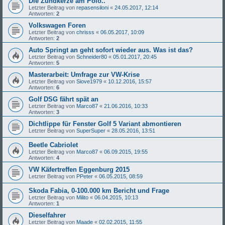
Die Zündkerze am Polo..
Letzter Beitrag von
repasensiloni
«
24.05.2017, 12:14
Antworten:
2
Volkswagen Foren
Letzter Beitrag von
chrisss
«
06.05.2017, 10:09
Antworten:
2
Auto Springt an geht sofort wieder aus. Was ist das?
Letzter Beitrag von
Schneider80
«
05.01.2017, 20:45
Antworten:
5
Masterarbeit: Umfrage zur VW-Krise
Letzter Beitrag von
Siove1979
«
10.12.2016, 15:57
Antworten:
6
Golf DSG fährt spät an
Letzter Beitrag von
Marco87
«
21.06.2016, 10:33
Antworten:
3
Dichtlippe für Fenster Golf 5 Variant abmontieren
Letzter Beitrag von
SuperSuper
«
28.05.2016, 13:51
Beetle Cabriolet
Letzter Beitrag von
Marco87
«
06.09.2015, 19:55
Antworten:
4
VW Käfertreffen Eggenburg 2015
Letzter Beitrag von
PPeter
«
06.05.2015, 08:59
Skoda Fabia, 0-100.000 km Bericht und Frage
Letzter Beitrag von
Milito
«
06.04.2015, 10:13
Antworten:
1
Dieselfahrer
Letzter Beitrag von
Maade
«
02.02.2015, 11:55