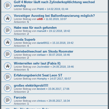
Golf 4 Motor läuft nach Zylinderkopfdichtung wechsel
unruhig
Letzter Beitrag von
Phil46
«
14.02.2019, 01:44
Vorzeitiger Ausstieg bei Ballonfinanzierung möglich?
Letzter Beitrag von
ulliB
«
11.02.2019, 10:07
Antworten:
5
Habe was für euch gefunden
Letzter Beitrag von
manuell
«
19.12.2018, 18:42
Antworten:
2
Skoda Superb
Letzter Beitrag von
daniel9911
«
15.10.2018, 19:42
Antworten:
4
Getriebeölwechsel am Skoda Roomster
Letzter Beitrag von
stefaan
«
30.07.2018, 16:46
Antworten:
2
Winterreifen sehr laut (Fabia II)
Letzter Beitrag von
Jschreiber
«
24.05.2018, 19:46
Antworten:
5
Erfahrungsbericht Seat Leon ST
Letzter Beitrag von
Homphy
«
14.07.2017, 00:57
großes elektrikprob!!!!!
Letzter Beitrag von
liesbett
«
15.06.2017, 17:06
Antworten:
2
Farcode
Letzter Beitrag von
chrisss
«
29.05.2017, 16:34
Antworten:
1