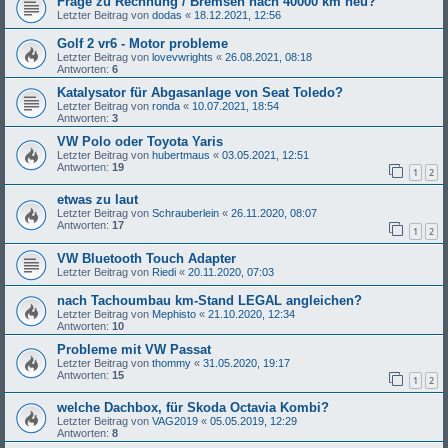
Frage zu Rechnung / Bremsen nach 40000 km neu?
Letzter Beitrag von
dodas
«
18.12.2021, 12:56
Golf 2 vr6 - Motor probleme
Letzter Beitrag von
lovevwrights
«
26.08.2021, 08:18
Antworten:
6
Katalysator für Abgasanlage von Seat Toledo?
Letzter Beitrag von
ronda
«
10.07.2021, 18:54
Antworten:
3
VW Polo oder Toyota Yaris
Letzter Beitrag von
hubertmaus
«
03.05.2021, 12:51
Antworten:
19
1
2
etwas zu laut
Letzter Beitrag von
Schrauberlein
«
26.11.2020, 08:07
Antworten:
17
1
2
VW Bluetooth Touch Adapter
Letzter Beitrag von
Riedi
«
20.11.2020, 07:03
nach Tachoumbau km-Stand LEGAL angleichen?
Letzter Beitrag von
Mephisto
«
21.10.2020, 12:34
Antworten:
10
Probleme mit VW Passat
Letzter Beitrag von
thommy
«
31.05.2020, 19:17
Antworten:
15
1
2
welche Dachbox, für Skoda Octavia Kombi?
Letzter Beitrag von
VAG2019
«
05.05.2019, 12:29
Antworten:
8