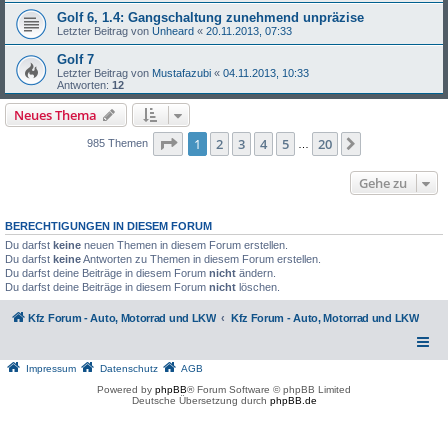
Golf 6, 1.4: Gangschaltung zunehmend unpräzise
Letzter Beitrag von
Unheard
«
20.11.2013, 07:33
Golf 7
Letzter Beitrag von
Mustafazubi
«
04.11.2013, 10:33
Antworten:
12
Neues Thema
Seite
1
von
20
1
2
3
4
5
20
Nächste
985 Themen
…
Gehe zu
BERECHTIGUNGEN IN DIESEM FORUM
Du darfst
keine
neuen Themen in diesem Forum erstellen.
Du darfst
keine
Antworten zu Themen in diesem Forum erstellen.
Du darfst deine Beiträge in diesem Forum
nicht
ändern.
Du darfst deine Beiträge in diesem Forum
nicht
löschen.
Kfz Forum - Auto, Motorrad und LKW
Kfz Forum - Auto, Motorrad und LKW
Impressum
Datenschutz
AGB
Powered by
phpBB
® Forum Software © phpBB Limited
Deutsche Übersetzung durch
phpBB.de