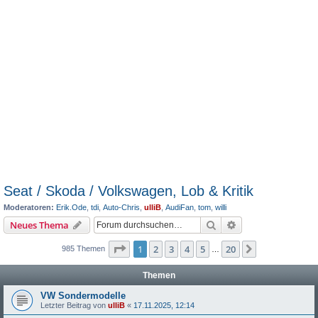
Seat / Skoda / Volkswagen, Lob & Kritik
Moderatoren:
Erik.Ode
,
tdi
,
Auto-Chris
,
ulliB
,
AudiFan
,
tom
,
willi
Suche
Erweiterte Suche
Neues Thema
Seite
1
von
20
1
2
3
4
5
20
Nächste
985 Themen
…
Themen
VW Sondermodelle
Letzter Beitrag von
ulliB
«
17.11.2025, 12:14