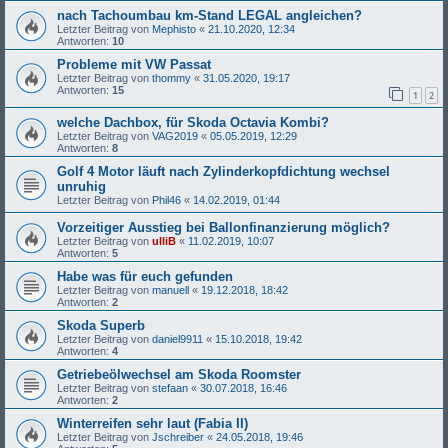
nach Tachoumbau km-Stand LEGAL angleichen?
Letzter Beitrag von
Mephisto
«
21.10.2020, 12:34
Antworten:
10
Probleme mit VW Passat
Letzter Beitrag von
thommy
«
31.05.2020, 19:17
Antworten:
15
1
2
welche Dachbox, für Skoda Octavia Kombi?
Letzter Beitrag von
VAG2019
«
05.05.2019, 12:29
Antworten:
8
Golf 4 Motor läuft nach Zylinderkopfdichtung wechsel
unruhig
Letzter Beitrag von
Phil46
«
14.02.2019, 01:44
Vorzeitiger Ausstieg bei Ballonfinanzierung möglich?
Letzter Beitrag von
ulliB
«
11.02.2019, 10:07
Antworten:
5
Habe was für euch gefunden
Letzter Beitrag von
manuell
«
19.12.2018, 18:42
Antworten:
2
Skoda Superb
Letzter Beitrag von
daniel9911
«
15.10.2018, 19:42
Antworten:
4
Getriebeölwechsel am Skoda Roomster
Letzter Beitrag von
stefaan
«
30.07.2018, 16:46
Antworten:
2
Winterreifen sehr laut (Fabia II)
Letzter Beitrag von
Jschreiber
«
24.05.2018, 19:46