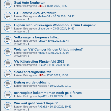
Seat Auto-Neuheiten
Letzter Beitrag von
ulliB
«
16.04.2025, 10:55
GTI Fanfest 2024 Wolfsburg
Letzter Beitrag von
Mathew32
«
10.08.2024, 04:22
Antworten:
1
Eignen sich Volkswagen Wohnmobile zum Campen?
Letzter Beitrag von
Limburger
«
03.06.2024, 14:42
Antworten:
3
Volkswagens begrenze hilfe..
Letzter Beitrag von
ronda
«
30.01.2024, 21:44
Antworten:
3
Welchen VW Camper für den Urlaub mieten?
Letzter Beitrag von
ronda
«
23.01.2024, 22:04
Antworten:
3
VW Käfertreffen Fürstenfeld 2023
Letzter Beitrag von
PPeter
«
11.09.2023, 09:09
Seat-Fahrzeugneuheiten
Letzter Beitrag von
ulliB
«
17.05.2023, 10:34
Beitrag wurde gelöscht
Letzter Beitrag von
Klololos
«
19.02.2023, 23:10
schrottplatz bekommt man noch geld forum
Letzter Beitrag von
Jajo123
«
21.10.2022, 01:36
Wie weit geht Smart Repair?
Letzter Beitrag von
RiGa82
«
10.10.2022, 10:47
Antworten:
1