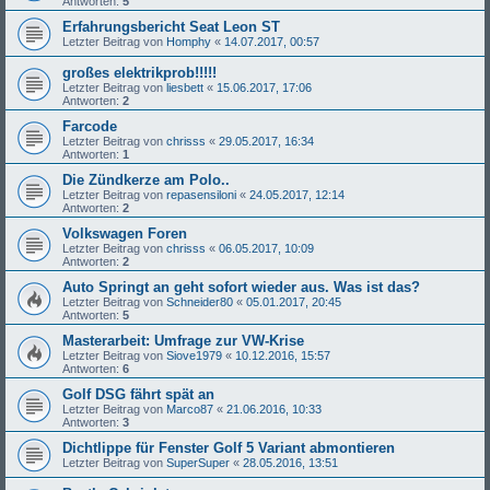
Antworten:
5
Erfahrungsbericht Seat Leon ST
Letzter Beitrag von
Homphy
«
14.07.2017, 00:57
großes elektrikprob!!!!!
Letzter Beitrag von
liesbett
«
15.06.2017, 17:06
Antworten:
2
Farcode
Letzter Beitrag von
chrisss
«
29.05.2017, 16:34
Antworten:
1
Die Zündkerze am Polo..
Letzter Beitrag von
repasensiloni
«
24.05.2017, 12:14
Antworten:
2
Volkswagen Foren
Letzter Beitrag von
chrisss
«
06.05.2017, 10:09
Antworten:
2
Auto Springt an geht sofort wieder aus. Was ist das?
Letzter Beitrag von
Schneider80
«
05.01.2017, 20:45
Antworten:
5
Masterarbeit: Umfrage zur VW-Krise
Letzter Beitrag von
Siove1979
«
10.12.2016, 15:57
Antworten:
6
Golf DSG fährt spät an
Letzter Beitrag von
Marco87
«
21.06.2016, 10:33
Antworten:
3
Dichtlippe für Fenster Golf 5 Variant abmontieren
Letzter Beitrag von
SuperSuper
«
28.05.2016, 13:51