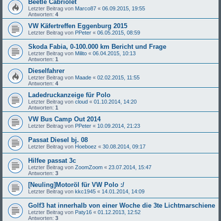
Beetle Cabriolet
Letzter Beitrag von
Marco87
«
06.09.2015, 19:55
Antworten:
4
VW Käfertreffen Eggenburg 2015
Letzter Beitrag von
PPeter
«
06.05.2015, 08:59
Skoda Fabia, 0-100.000 km Bericht und Frage
Letzter Beitrag von
Milito
«
06.04.2015, 10:13
Antworten:
1
Dieselfahrer
Letzter Beitrag von
Maade
«
02.02.2015, 11:55
Antworten:
4
Ladedruckanzeige für Polo
Letzter Beitrag von
cloud
«
01.10.2014, 14:20
Antworten:
1
VW Bus Camp Out 2014
Letzter Beitrag von
PPeter
«
10.09.2014, 21:23
Passat Diesel bj. 08
Letzter Beitrag von
Hoeboez
«
30.08.2014, 09:17
Hilfee passat 3c
Letzter Beitrag von
ZoomZoom
«
23.07.2014, 15:47
Antworten:
3
[Neuling]Motoröl für VW Polo :/
Letzter Beitrag von
kkc1945
«
14.01.2014, 14:09
Golf3 hat innerhalb von einer Woche die 3te Lichtmarschiene
Letzter Beitrag von
Paty16
«
01.12.2013, 12:52
Antworten:
3