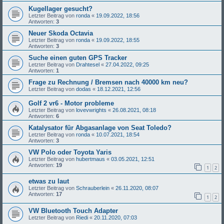
Kugellager gesucht?
Letzter Beitrag von
ronda
«
19.09.2022, 18:56
Antworten:
3
Neuer Skoda Octavia
Letzter Beitrag von
ronda
«
19.09.2022, 18:55
Antworten:
3
Suche einen guten GPS Tracker
Letzter Beitrag von
Drahtesel
«
27.04.2022, 09:25
Antworten:
1
Frage zu Rechnung / Bremsen nach 40000 km neu?
Letzter Beitrag von
dodas
«
18.12.2021, 12:56
Golf 2 vr6 - Motor probleme
Letzter Beitrag von
lovevwrights
«
26.08.2021, 08:18
Antworten:
6
Katalysator für Abgasanlage von Seat Toledo?
Letzter Beitrag von
ronda
«
10.07.2021, 18:54
Antworten:
3
VW Polo oder Toyota Yaris
Letzter Beitrag von
hubertmaus
«
03.05.2021, 12:51
Antworten:
19
1
2
etwas zu laut
Letzter Beitrag von
Schrauberlein
«
26.11.2020, 08:07
Antworten:
17
1
2
VW Bluetooth Touch Adapter
Letzter Beitrag von
Riedi
«
20.11.2020, 07:03