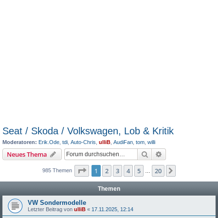
Seat / Skoda / Volkswagen, Lob & Kritik
Moderatoren:
Erik.Ode
,
tdi
,
Auto-Chris
,
ulliB
,
AudiFan
,
tom
,
willi
Suche
Erweiterte Suche
Neues Thema
Seite
1
von
20
1
2
3
4
5
20
Nächste
985 Themen
…
Themen
VW Sondermodelle
Letzter Beitrag von
ulliB
«
17.11.2025, 12:14