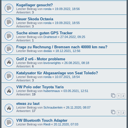
Kugellager gesucht?
Letzter Beitrag von
ronda
«
19.09.2022, 18:56
Antworten:
3
Neuer Skoda Octavia
Letzter Beitrag von
ronda
«
19.09.2022, 18:55
Antworten:
3
Suche einen guten GPS Tracker
Letzter Beitrag von
Drahtesel
«
27.04.2022, 09:25
Antworten:
1
Frage zu Rechnung / Bremsen nach 40000 km neu?
Letzter Beitrag von
dodas
«
18.12.2021, 12:56
Golf 2 vr6 - Motor probleme
Letzter Beitrag von
lovevwrights
«
26.08.2021, 08:18
Antworten:
6
Katalysator für Abgasanlage von Seat Toledo?
Letzter Beitrag von
ronda
«
10.07.2021, 18:54
Antworten:
3
VW Polo oder Toyota Yaris
Letzter Beitrag von
hubertmaus
«
03.05.2021, 12:51
Antworten:
19
1
2
etwas zu laut
Letzter Beitrag von
Schrauberlein
«
26.11.2020, 08:07
Antworten:
17
1
2
VW Bluetooth Touch Adapter
Letzter Beitrag von
Riedi
«
20.11.2020, 07:03