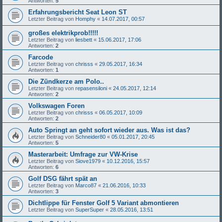
Antworten:
5
Erfahrungsbericht Seat Leon ST
Letzter Beitrag von
Homphy
«
14.07.2017, 00:57
großes elektrikprob!!!!!
Letzter Beitrag von
liesbett
«
15.06.2017, 17:06
Antworten:
2
Farcode
Letzter Beitrag von
chrisss
«
29.05.2017, 16:34
Antworten:
1
Die Zündkerze am Polo..
Letzter Beitrag von
repasensiloni
«
24.05.2017, 12:14
Antworten:
2
Volkswagen Foren
Letzter Beitrag von
chrisss
«
06.05.2017, 10:09
Antworten:
2
Auto Springt an geht sofort wieder aus. Was ist das?
Letzter Beitrag von
Schneider80
«
05.01.2017, 20:45
Antworten:
5
Masterarbeit: Umfrage zur VW-Krise
Letzter Beitrag von
Siove1979
«
10.12.2016, 15:57
Antworten:
6
Golf DSG fährt spät an
Letzter Beitrag von
Marco87
«
21.06.2016, 10:33
Antworten:
3
Dichtlippe für Fenster Golf 5 Variant abmontieren
Letzter Beitrag von
SuperSuper
«
28.05.2016, 13:51