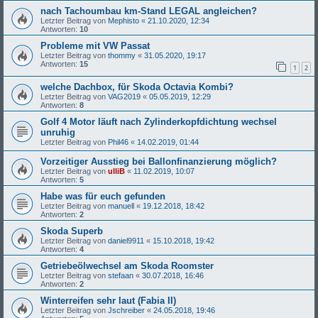
nach Tachoumbau km-Stand LEGAL angleichen?
Letzter Beitrag von
Mephisto
«
21.10.2020, 12:34
Antworten:
10
Probleme mit VW Passat
Letzter Beitrag von
thommy
«
31.05.2020, 19:17
Antworten:
15
1
2
welche Dachbox, für Skoda Octavia Kombi?
Letzter Beitrag von
VAG2019
«
05.05.2019, 12:29
Antworten:
8
Golf 4 Motor läuft nach Zylinderkopfdichtung wechsel
unruhig
Letzter Beitrag von
Phil46
«
14.02.2019, 01:44
Vorzeitiger Ausstieg bei Ballonfinanzierung möglich?
Letzter Beitrag von
ulliB
«
11.02.2019, 10:07
Antworten:
5
Habe was für euch gefunden
Letzter Beitrag von
manuell
«
19.12.2018, 18:42
Antworten:
2
Skoda Superb
Letzter Beitrag von
daniel9911
«
15.10.2018, 19:42
Antworten:
4
Getriebeölwechsel am Skoda Roomster
Letzter Beitrag von
stefaan
«
30.07.2018, 16:46
Antworten:
2
Winterreifen sehr laut (Fabia II)
Letzter Beitrag von
Jschreiber
«
24.05.2018, 19:46