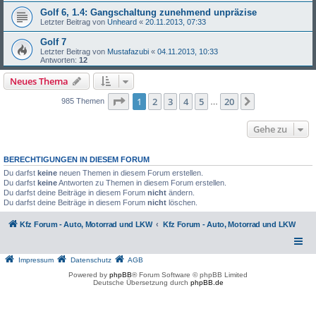
Golf 6, 1.4: Gangschaltung zunehmend unpräzise
Letzter Beitrag von
Unheard
«
20.11.2013, 07:33
Golf 7
Letzter Beitrag von
Mustafazubi
«
04.11.2013, 10:33
Antworten:
12
Neues Thema
Seite
1
von
20
1
2
3
4
5
20
Nächste
985 Themen
…
Gehe zu
BERECHTIGUNGEN IN DIESEM FORUM
Du darfst
keine
neuen Themen in diesem Forum erstellen.
Du darfst
keine
Antworten zu Themen in diesem Forum erstellen.
Du darfst deine Beiträge in diesem Forum
nicht
ändern.
Du darfst deine Beiträge in diesem Forum
nicht
löschen.
Kfz Forum - Auto, Motorrad und LKW
Kfz Forum - Auto, Motorrad und LKW
Impressum
Datenschutz
AGB
Powered by
phpBB
® Forum Software © phpBB Limited
Deutsche Übersetzung durch
phpBB.de