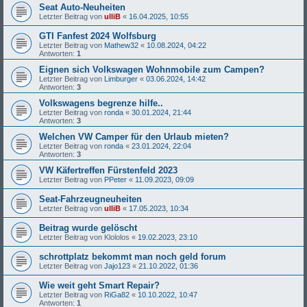
Seat Auto-Neuheiten
Letzter Beitrag von
ulliB
«
16.04.2025, 10:55
GTI Fanfest 2024 Wolfsburg
Letzter Beitrag von
Mathew32
«
10.08.2024, 04:22
Antworten:
1
Eignen sich Volkswagen Wohnmobile zum Campen?
Letzter Beitrag von
Limburger
«
03.06.2024, 14:42
Antworten:
3
Volkswagens begrenze hilfe..
Letzter Beitrag von
ronda
«
30.01.2024, 21:44
Antworten:
3
Welchen VW Camper für den Urlaub mieten?
Letzter Beitrag von
ronda
«
23.01.2024, 22:04
Antworten:
3
VW Käfertreffen Fürstenfeld 2023
Letzter Beitrag von
PPeter
«
11.09.2023, 09:09
Seat-Fahrzeugneuheiten
Letzter Beitrag von
ulliB
«
17.05.2023, 10:34
Beitrag wurde gelöscht
Letzter Beitrag von
Klololos
«
19.02.2023, 23:10
schrottplatz bekommt man noch geld forum
Letzter Beitrag von
Jajo123
«
21.10.2022, 01:36
Wie weit geht Smart Repair?
Letzter Beitrag von
RiGa82
«
10.10.2022, 10:47
Antworten:
1