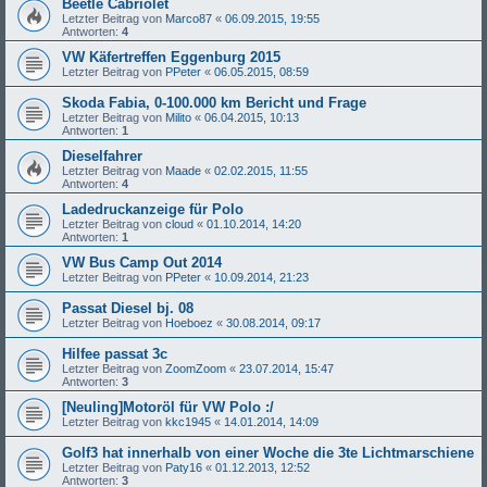
Beetle Cabriolet
Letzter Beitrag von
Marco87
«
06.09.2015, 19:55
Antworten:
4
VW Käfertreffen Eggenburg 2015
Letzter Beitrag von
PPeter
«
06.05.2015, 08:59
Skoda Fabia, 0-100.000 km Bericht und Frage
Letzter Beitrag von
Milito
«
06.04.2015, 10:13
Antworten:
1
Dieselfahrer
Letzter Beitrag von
Maade
«
02.02.2015, 11:55
Antworten:
4
Ladedruckanzeige für Polo
Letzter Beitrag von
cloud
«
01.10.2014, 14:20
Antworten:
1
VW Bus Camp Out 2014
Letzter Beitrag von
PPeter
«
10.09.2014, 21:23
Passat Diesel bj. 08
Letzter Beitrag von
Hoeboez
«
30.08.2014, 09:17
Hilfee passat 3c
Letzter Beitrag von
ZoomZoom
«
23.07.2014, 15:47
Antworten:
3
[Neuling]Motoröl für VW Polo :/
Letzter Beitrag von
kkc1945
«
14.01.2014, 14:09
Golf3 hat innerhalb von einer Woche die 3te Lichtmarschiene
Letzter Beitrag von
Paty16
«
01.12.2013, 12:52
Antworten:
3