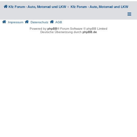
Kfz Forum - Auto, Motorrad und LKW
Kfz Forum - Auto, Motorrad und LKW
Impressum
Datenschutz
AGB
Powered by
phpBB
® Forum Software © phpBB Limited
Deutsche Übersetzung durch
phpBB.de