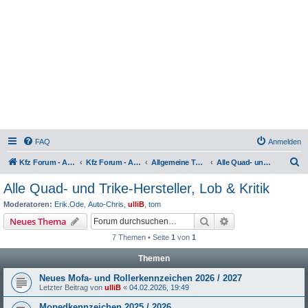
FAQ
Anmelden
S
Kfz Forum - Auto, Motorrad und LKW
Kfz Forum - Auto, Motorrad und LKW
Allgemeine Themen rund um Motorräder, Trikes, Quads, ATVs, zweirädrige Kleinkrafträder, Mopedautos und Microcars
Alle Quad- und Trike-Hersteller, Lob & Kritik
u
Alle Quad- und Trike-Hersteller, Lob & Kritik
c
Moderatoren:
Erik.Ode
,
Auto-Chris
,
ulliB
,
tom
h
Suche
Erweiterte Suche
Neues Thema
e
7 Themen • Seite
1
von
1
Themen
Neues Mofa- und Rollerkennzeichen 2026 / 2027
Letzter Beitrag von
ulliB
«
04.02.2026, 19:49
Mopedkennzeichen 2025 / 2026