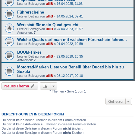
Letzter Beitrag von
ulliB
«
16.04.2025, 11:03
Führerscheine
Letzter Beitrag von
ulliB
«
14.05.2024, 09:41
Werkstatt für mein Quad gesucht
Letzter Beitrag von
ulliB
«
24.04.2023, 19:57
Antworten:
7
Welche Quads darf man mit welchem Fürerschein fahren...
Letzter Beitrag von
ulliB
«
01.04.2022, 10:59
BOOM-Trikes
Letzter Beitrag von
ulliB
«
29.05.2019, 13:35
Antworten:
2
Motorrad-Marken Liste von Benelli über Ducati bis hin zu
Suzuki
Letzter Beitrag von
ulliB
«
08.12.2017, 09:10
Neues Thema
7 Themen • Seite
1
von
1
Gehe zu
BERECHTIGUNGEN IN DIESEM FORUM
Du darfst
keine
neuen Themen in diesem Forum erstellen.
Du darfst
keine
Antworten zu Themen in diesem Forum erstellen.
Du darfst deine Beiträge in diesem Forum
nicht
ändern.
Du darfst deine Beiträge in diesem Forum
nicht
löschen.