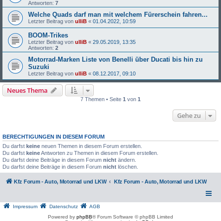
Antworten:
7
Welche Quads darf man mit welchem Fürerschein fahren...
Letzter Beitrag von
ulliB
«
01.04.2022, 10:59
BOOM-Trikes
Letzter Beitrag von
ulliB
«
29.05.2019, 13:35
Antworten:
2
Motorrad-Marken Liste von Benelli über Ducati bis hin zu
Suzuki
Letzter Beitrag von
ulliB
«
08.12.2017, 09:10
Neues Thema
7 Themen • Seite
1
von
1
Gehe zu
BERECHTIGUNGEN IN DIESEM FORUM
Du darfst
keine
neuen Themen in diesem Forum erstellen.
Du darfst
keine
Antworten zu Themen in diesem Forum erstellen.
Du darfst deine Beiträge in diesem Forum
nicht
ändern.
Du darfst deine Beiträge in diesem Forum
nicht
löschen.
Kfz Forum - Auto, Motorrad und LKW
Kfz Forum - Auto, Motorrad und LKW
Impressum
Datenschutz
AGB
Powered by
phpBB
® Forum Software © phpBB Limited