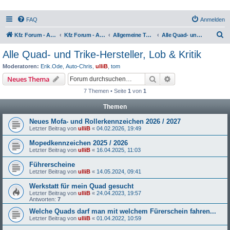
FAQ
Anmelden
S
Kfz Forum - Auto, Motorrad und LKW
Kfz Forum - Auto, Motorrad und LKW
Allgemeine Themen rund um Motorräder, Trikes, Quads, ATVs, zweirädrige Kleinkrafträder, Mopedautos und Microcars
Alle Quad- und Trike-Hersteller, Lob & Kritik
u
Alle Quad- und Trike-Hersteller, Lob & Kritik
c
Moderatoren:
Erik.Ode
,
Auto-Chris
,
ulliB
,
tom
h
Suche
Erweiterte Suche
Neues Thema
e
7 Themen • Seite
1
von
1
Themen
Neues Mofa- und Rollerkennzeichen 2026 / 2027
Letzter Beitrag von
ulliB
«
04.02.2026, 19:49
Mopedkennzeichen 2025 / 2026
Letzter Beitrag von
ulliB
«
16.04.2025, 11:03
Führerscheine
Letzter Beitrag von
ulliB
«
14.05.2024, 09:41
Werkstatt für mein Quad gesucht
Letzter Beitrag von
ulliB
«
24.04.2023, 19:57
Antworten:
7
Welche Quads darf man mit welchem Fürerschein fahren...
Letzter Beitrag von
ulliB
«
01.04.2022, 10:59