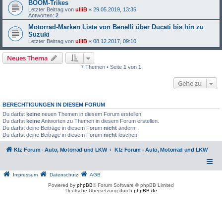
BOOM-Trikes
Letzter Beitrag von
ulliB
«
29.05.2019, 13:35
Antworten:
2
Motorrad-Marken Liste von Benelli über Ducati bis hin zu
Suzuki
Letzter Beitrag von
ulliB
«
08.12.2017, 09:10
Neues Thema
7 Themen • Seite
1
von
1
Gehe zu
BERECHTIGUNGEN IN DIESEM FORUM
Du darfst
keine
neuen Themen in diesem Forum erstellen.
Du darfst
keine
Antworten zu Themen in diesem Forum erstellen.
Du darfst deine Beiträge in diesem Forum
nicht
ändern.
Du darfst deine Beiträge in diesem Forum
nicht
löschen.
Kfz Forum - Auto, Motorrad und LKW
Kfz Forum - Auto, Motorrad und LKW
Impressum
Datenschutz
AGB
Powered by
phpBB
® Forum Software © phpBB Limited
Deutsche Übersetzung durch
phpBB.de