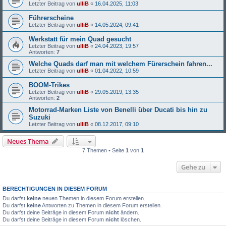
Letzter Beitrag von
ulliB
«
16.04.2025, 11:03
Führerscheine
Letzter Beitrag von
ulliB
«
14.05.2024, 09:41
Werkstatt für mein Quad gesucht
Letzter Beitrag von
ulliB
«
24.04.2023, 19:57
Antworten:
7
Welche Quads darf man mit welchem Fürerschein fahren...
Letzter Beitrag von
ulliB
«
01.04.2022, 10:59
BOOM-Trikes
Letzter Beitrag von
ulliB
«
29.05.2019, 13:35
Antworten:
2
Motorrad-Marken Liste von Benelli über Ducati bis hin zu
Suzuki
Letzter Beitrag von
ulliB
«
08.12.2017, 09:10
Neues Thema
7 Themen • Seite
1
von
1
Gehe zu
BERECHTIGUNGEN IN DIESEM FORUM
Du darfst
keine
neuen Themen in diesem Forum erstellen.
Du darfst
keine
Antworten zu Themen in diesem Forum erstellen.
Du darfst deine Beiträge in diesem Forum
nicht
ändern.
Du darfst deine Beiträge in diesem Forum
nicht
löschen.