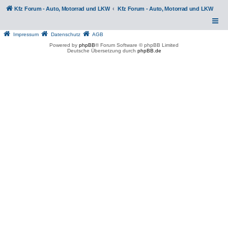
Kfz Forum - Auto, Motorrad und LKW
Kfz Forum - Auto, Motorrad und LKW
Impressum
Datenschutz
AGB
Powered by
phpBB
® Forum Software © phpBB Limited
Deutsche Übersetzung durch
phpBB.de