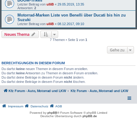
BOOM-Trikes
Letzter Beitrag von
ulliB
«
29.05.2019, 13:35
Antworten:
2
Motorrad-Marken Liste von Benelli über Ducati bis hin zu
Suzuki
Letzter Beitrag von
ulliB
«
08.12.2017, 09:10
Neues Thema
7 Themen • Seite
1
von
1
Gehe zu
BERECHTIGUNGEN IN DIESEM FORUM
Du darfst
keine
neuen Themen in diesem Forum erstellen.
Du darfst
keine
Antworten zu Themen in diesem Forum erstellen.
Du darfst deine Beiträge in diesem Forum
nicht
ändern.
Du darfst deine Beiträge in diesem Forum
nicht
löschen.
Kfz Forum - Auto, Motorrad und LKW
Kfz Forum - Auto, Motorrad und LKW
Impressum
Datenschutz
AGB
Powered by
phpBB
® Forum Software © phpBB Limited
Deutsche Übersetzung durch
phpBB.de