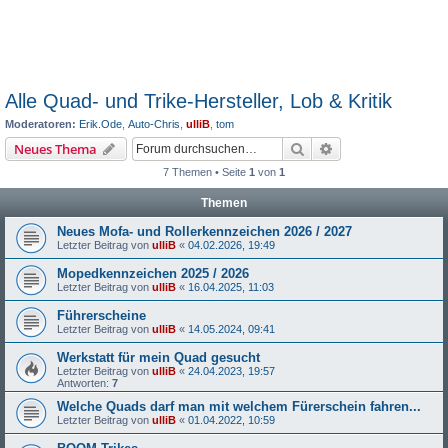
Alle Quad- und Trike-Hersteller, Lob & Kritik
Moderatoren:
Erik.Ode
,
Auto-Chris
,
ulliB
,
tom
Suche
Erweiterte Suche
Neues Thema
7 Themen • Seite
1
von
1
Themen
Neues Mofa- und Rollerkennzeichen 2026 / 2027
Letzter Beitrag von
ulliB
«
04.02.2026, 19:49
Mopedkennzeichen 2025 / 2026
Letzter Beitrag von
ulliB
«
16.04.2025, 11:03
Führerscheine
Letzter Beitrag von
ulliB
«
14.05.2024, 09:41
Werkstatt für mein Quad gesucht
Letzter Beitrag von
ulliB
«
24.04.2023, 19:57
Antworten:
7
Welche Quads darf man mit welchem Fürerschein fahren...
Letzter Beitrag von
ulliB
«
01.04.2022, 10:59