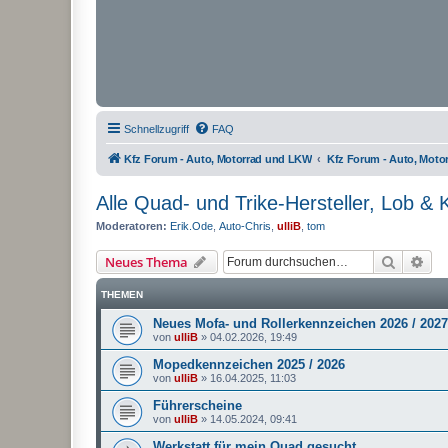
Schnellzugriff
FAQ
Kfz Forum - Auto, Motorrad und LKW
Kfz Forum - Auto, Mot
Alle Quad- und Trike-Hersteller, Lob & K
Moderatoren:
Erik.Ode
,
Auto-Chris
,
ulliB
,
tom
Suche
Erw
Neues Thema
THEMEN
Neues Mofa- und Rollerkennzeichen 2026 / 2027
von
ulliB
»
04.02.2026, 19:49
Mopedkennzeichen 2025 / 2026
von
ulliB
»
16.04.2025, 11:03
Führerscheine
von
ulliB
»
14.05.2024, 09:41
Werkstatt für mein Quad gesucht