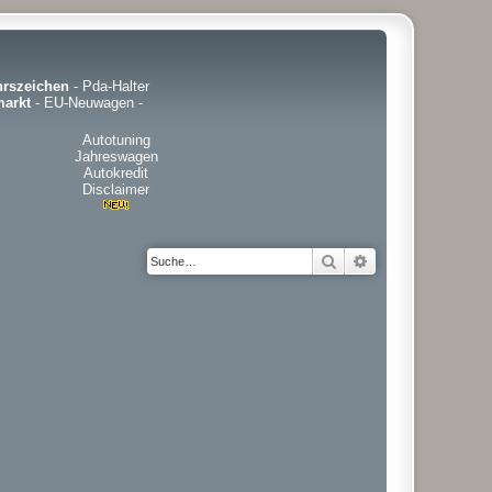
hrszeichen
-
Pda-Halter
arkt
-
EU-Neuwagen
-
Autotuning
Jahreswagen
Autokredit
Disclaimer
Suche
Erweiterte Suche