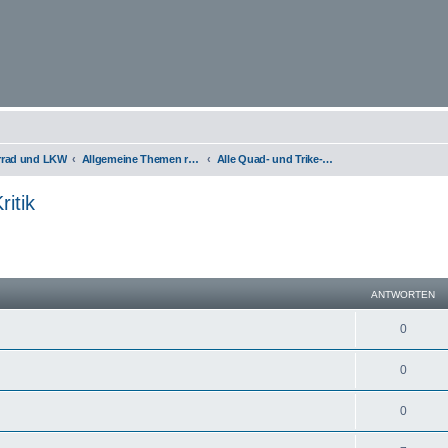
orrad und LKW
Allgemeine Themen rund um Motorräder, Trikes, Quads, ATVs, zweirädrige Kleinkrafträder, Mopedautos und Microcars
Alle Quad- und Trike-Hersteller, Lob & Kritik
ritik
eiterte Suche
ANTWORTEN
0
0
0