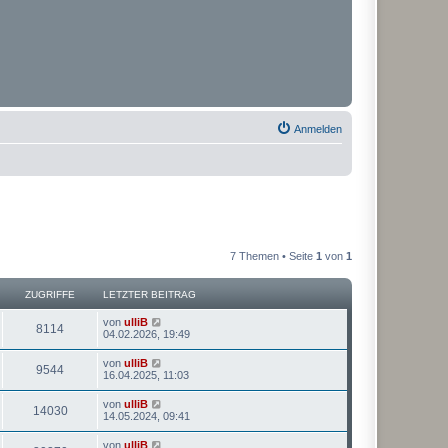
Anmelden
7 Themen • Seite
1
von
1
ZUGRIFFE
LETZTER BEITRAG
von
ulliB
8114
04.02.2026, 19:49
von
ulliB
9544
16.04.2025, 11:03
von
ulliB
14030
14.05.2024, 09:41
von
ulliB