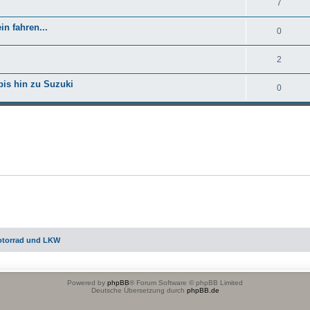
7
n fahren...
0
2
bis hin zu Suzuki
0
otorrad und LKW
Powered by
phpBB
® Forum Software © phpBB Limited
Deutsche Übersetzung durch
phpBB.de