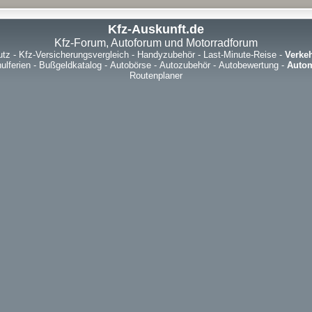
Kfz-Auskunft.de
Kfz-Forum, Autoforum und Motorradforum
utz
-
Kfz-Versicherungsvergleich
-
Handyzubehör
-
Last-Minute-Reise
-
Verke
ulferien
-
Bußgeldkatalog
-
Autobörse
-
Autozubehör
-
Autobewertung
-
Autom
Routenplaner