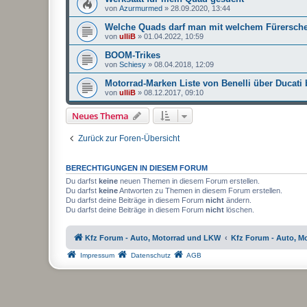
von
Azurmurmed
»
28.09.2020, 13:44
Welche Quads darf man mit welchem Fürerschei
von
ulliB
»
01.04.2022, 10:59
BOOM-Trikes
von
Schiesy
»
08.04.2018, 12:09
Motorrad-Marken Liste von Benelli über Ducati 
von
ulliB
»
08.12.2017, 09:10
Neues Thema
Zurück zur Foren-Übersicht
BERECHTIGUNGEN IN DIESEM FORUM
Du darfst
keine
neuen Themen in diesem Forum erstellen.
Du darfst
keine
Antworten zu Themen in diesem Forum erstellen.
Du darfst deine Beiträge in diesem Forum
nicht
ändern.
Du darfst deine Beiträge in diesem Forum
nicht
löschen.
Kfz Forum - Auto, Motorrad und LKW
Kfz Forum - Auto, M
Impressum
Datenschutz
AGB