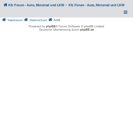
Kfz Forum - Auto, Motorrad und LKW
Kfz Forum - Auto, Motorrad und LKW
Impressum
Datenschutz
AGB
Powered by
phpBB
® Forum Software © phpBB Limited
Deutsche Übersetzung durch
phpBB.de