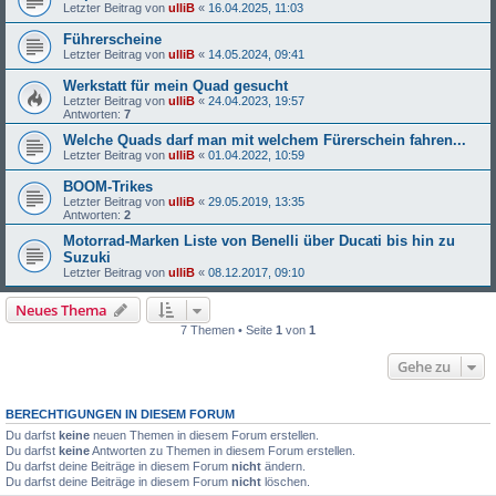
Letzter Beitrag von
ulliB
«
16.04.2025, 11:03
Führerscheine
Letzter Beitrag von
ulliB
«
14.05.2024, 09:41
Werkstatt für mein Quad gesucht
Letzter Beitrag von
ulliB
«
24.04.2023, 19:57
Antworten:
7
Welche Quads darf man mit welchem Fürerschein fahren...
Letzter Beitrag von
ulliB
«
01.04.2022, 10:59
BOOM-Trikes
Letzter Beitrag von
ulliB
«
29.05.2019, 13:35
Antworten:
2
Motorrad-Marken Liste von Benelli über Ducati bis hin zu
Suzuki
Letzter Beitrag von
ulliB
«
08.12.2017, 09:10
Neues Thema
7 Themen • Seite
1
von
1
Gehe zu
BERECHTIGUNGEN IN DIESEM FORUM
Du darfst
keine
neuen Themen in diesem Forum erstellen.
Du darfst
keine
Antworten zu Themen in diesem Forum erstellen.
Du darfst deine Beiträge in diesem Forum
nicht
ändern.
Du darfst deine Beiträge in diesem Forum
nicht
löschen.