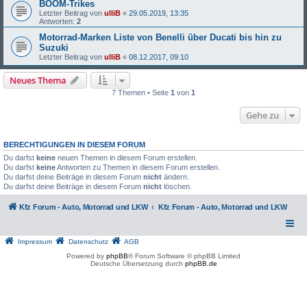
BOOM-Trikes
Letzter Beitrag von
ulliB
«
29.05.2019, 13:35
Antworten:
2
Motorrad-Marken Liste von Benelli über Ducati bis hin zu
Suzuki
Letzter Beitrag von
ulliB
«
08.12.2017, 09:10
Neues Thema
7 Themen • Seite
1
von
1
Gehe zu
BERECHTIGUNGEN IN DIESEM FORUM
Du darfst
keine
neuen Themen in diesem Forum erstellen.
Du darfst
keine
Antworten zu Themen in diesem Forum erstellen.
Du darfst deine Beiträge in diesem Forum
nicht
ändern.
Du darfst deine Beiträge in diesem Forum
nicht
löschen.
Kfz Forum - Auto, Motorrad und LKW
Kfz Forum - Auto, Motorrad und LKW
Impressum
Datenschutz
AGB
Powered by
phpBB
® Forum Software © phpBB Limited
Deutsche Übersetzung durch
phpBB.de