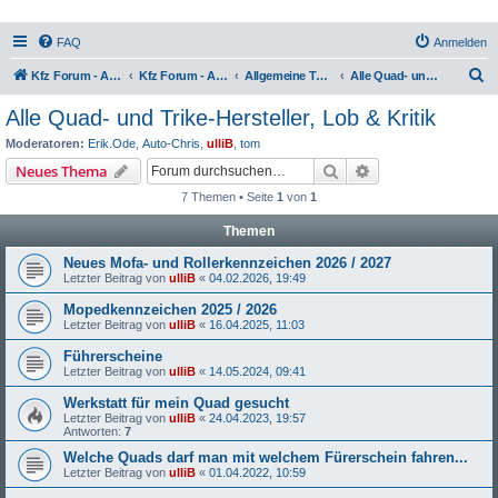
FAQ
Anmelden
S
Kfz Forum - Auto, Motorrad und LKW
Kfz Forum - Auto, Motorrad und LKW
Allgemeine Themen rund um Motorräder, Trikes, Quads, ATVs, zweirädrige Kleinkrafträder, Mopedautos und Microcars
Alle Quad- und Trike-Hersteller, Lob & Kritik
u
Alle Quad- und Trike-Hersteller, Lob & Kritik
c
Moderatoren:
Erik.Ode
,
Auto-Chris
,
ulliB
,
tom
h
Suche
Erweiterte Suche
Neues Thema
e
7 Themen • Seite
1
von
1
Themen
Neues Mofa- und Rollerkennzeichen 2026 / 2027
Letzter Beitrag von
ulliB
«
04.02.2026, 19:49
Mopedkennzeichen 2025 / 2026
Letzter Beitrag von
ulliB
«
16.04.2025, 11:03
Führerscheine
Letzter Beitrag von
ulliB
«
14.05.2024, 09:41
Werkstatt für mein Quad gesucht
Letzter Beitrag von
ulliB
«
24.04.2023, 19:57
Antworten:
7
Welche Quads darf man mit welchem Fürerschein fahren...
Letzter Beitrag von
ulliB
«
01.04.2022, 10:59