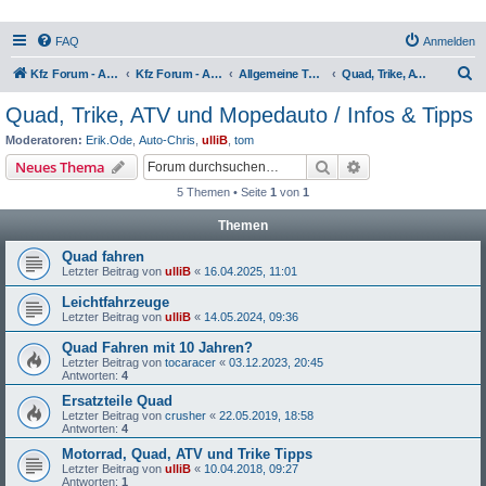
FAQ
Anmelden
S
Kfz Forum - Auto, Motorrad und LKW
Kfz Forum - Auto, Motorrad und LKW
Allgemeine Themen rund um Motorräder, Trikes, Quads, ATVs, zweirädrige Kleinkrafträder, Mopedautos und Microcars
Quad, Trike, ATV und Mopedauto / Infos & Tipps
u
Quad, Trike, ATV und Mopedauto / Infos & Tipps
c
Moderatoren:
Erik.Ode
,
Auto-Chris
,
ulliB
,
tom
h
Suche
Erweiterte Suche
Neues Thema
e
5 Themen • Seite
1
von
1
Themen
Quad fahren
Letzter Beitrag von
ulliB
«
16.04.2025, 11:01
Leichtfahrzeuge
Letzter Beitrag von
ulliB
«
14.05.2024, 09:36
Quad Fahren mit 10 Jahren?
Letzter Beitrag von
tocaracer
«
03.12.2023, 20:45
Antworten:
4
Ersatzteile Quad
Letzter Beitrag von
crusher
«
22.05.2019, 18:58
Antworten:
4
Motorrad, Quad, ATV und Trike Tipps
Letzter Beitrag von
ulliB
«
10.04.2018, 09:27
Antworten:
1