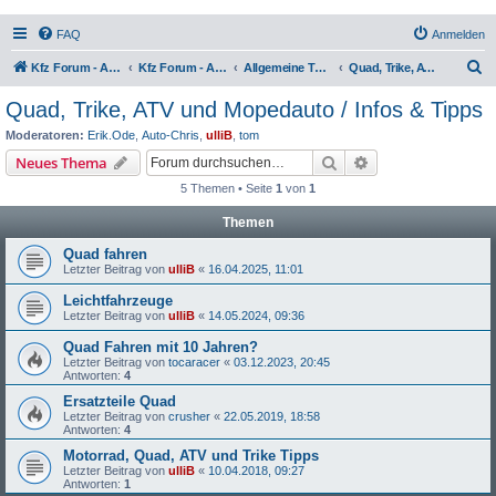
FAQ
Anmelden
S
Kfz Forum - Auto, Motorrad und LKW
Kfz Forum - Auto, Motorrad und LKW
Allgemeine Themen rund um Motorräder, Trikes, Quads, ATVs, zweirädrige Kleinkrafträder, Mopedautos und Microcars
Quad, Trike, ATV und Mopedauto / Infos & Tipps
u
Quad, Trike, ATV und Mopedauto / Infos & Tipps
c
Moderatoren:
Erik.Ode
,
Auto-Chris
,
ulliB
,
tom
h
Suche
Erweiterte Suche
Neues Thema
e
5 Themen • Seite
1
von
1
Themen
Quad fahren
Letzter Beitrag von
ulliB
«
16.04.2025, 11:01
Leichtfahrzeuge
Letzter Beitrag von
ulliB
«
14.05.2024, 09:36
Quad Fahren mit 10 Jahren?
Letzter Beitrag von
tocaracer
«
03.12.2023, 20:45
Antworten:
4
Ersatzteile Quad
Letzter Beitrag von
crusher
«
22.05.2019, 18:58
Antworten:
4
Motorrad, Quad, ATV und Trike Tipps
Letzter Beitrag von
ulliB
«
10.04.2018, 09:27
Antworten:
1