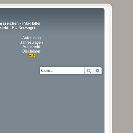
hrszeichen
-
Pda-Halter
arkt
-
EU-Neuwagen
-
Autotuning
Jahreswagen
Autokredit
Disclaimer
Suche
Erweiterte Suche