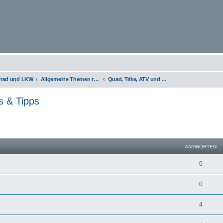
orrad und LKW
Allgemeine Themen rund um Motorräder, Trikes, Quads, ATVs, zweirädrige Kleinkrafträder, Mopedautos und Microcars
Quad, Trike, ATV und Mopedauto / Infos & Tipps
s & Tipps
eiterte Suche
ANTWORTEN
0
0
4