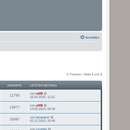
Anmelden
5 Themen • Seite
1
von
1
ZUGRIFFE
LETZTER BEITRAG
von
ulliB
12790
16.04.2025, 11:01
von
ulliB
13977
14.05.2024, 09:36
von
tocaracer
16087
03.12.2023, 20:45
von
crusher