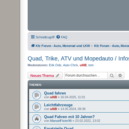
Schnellzugriff
FAQ
Kfz Forum - Auto, Motorrad und LKW
Kfz Forum - Auto, Mot
Quad, Trike, ATV und Mopedauto / Info
Moderatoren:
Erik.Ode
,
Auto-Chris
,
ulliB
,
tom
Suche
Erw
Neues Thema
THEMEN
Quad fahren
von
ulliB
»
16.04.2025, 11:01
Leichtfahrzeuge
von
ulliB
»
14.05.2024, 09:36
Quad Fahren mit 10 Jahren?
von
ManuelFister96
»
23.02.2022, 13:02
Ersatzteile Quad