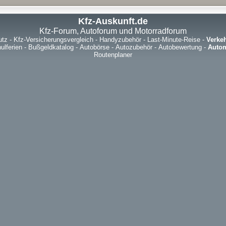
Kfz-Auskunft.de
Kfz-Forum, Autoforum und Motorradforum
utz
-
Kfz-Versicherungsvergleich
-
Handyzubehör
-
Last-Minute-Reise
-
Verke
ulferien
-
Bußgeldkatalog
-
Autobörse
-
Autozubehör
-
Autobewertung
-
Autom
Routenplaner