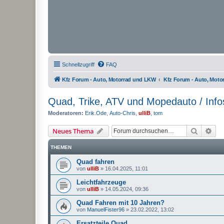
Schnellzugriff
FAQ
Kfz Forum - Auto, Motorrad und LKW
Kfz Forum - Auto, Mot
Quad, Trike, ATV und Mopedauto / Info
Moderatoren:
Erik.Ode
,
Auto-Chris
,
ulliB
,
tom
Suche
Erw
Neues Thema
THEMEN
Quad fahren
von
ulliB
»
16.04.2025, 11:01
Leichtfahrzeuge
von
ulliB
»
14.05.2024, 09:36
Quad Fahren mit 10 Jahren?
von
ManuelFister96
»
23.02.2022, 13:02
Ersatzteile Quad