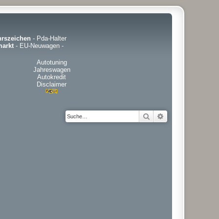
hrszeichen
-
Pda-Halter
arkt
-
EU-Neuwagen
-
Autotuning
Jahreswagen
Autokredit
Disclaimer
Suche
Erweiterte Suche