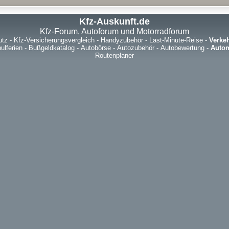
Kfz-Auskunft.de
Kfz-Forum, Autoforum und Motorradforum
utz
-
Kfz-Versicherungsvergleich
-
Handyzubehör
-
Last-Minute-Reise
-
Verke
ulferien
-
Bußgeldkatalog
-
Autobörse
-
Autozubehör
-
Autobewertung
-
Autom
Routenplaner