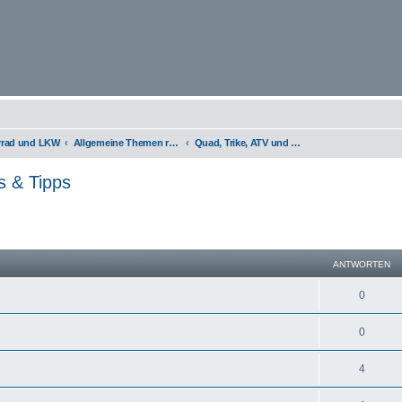
orrad und LKW
Allgemeine Themen rund um Motorräder, Trikes, Quads, ATVs, zweirädrige Kleinkrafträder, Mopedautos und Microcars
Quad, Trike, ATV und Mopedauto / Infos & Tipps
s & Tipps
eiterte Suche
ANTWORTEN
0
0
4