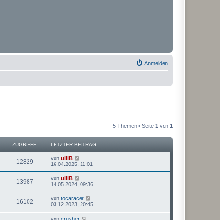
Anmelden
5 Themen • Seite
1
von
1
ZUGRIFFE
LETZTER BEITRAG
von
ulliB
12829
16.04.2025, 11:01
von
ulliB
13987
14.05.2024, 09:36
von
tocaracer
16102
03.12.2023, 20:45
von
crusher