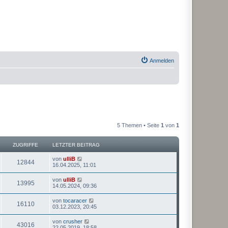
Anmelden
5 Themen • Seite
1
von
1
ZUGRIFFE
LETZTER BEITRAG
von
ulliB
12844
16.04.2025, 11:01
von
ulliB
13995
14.05.2024, 09:36
von
tocaracer
16110
03.12.2023, 20:45
von
crusher
43016
22.05.2019, 18:58