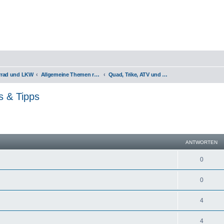
orrad und LKW
Allgemeine Themen rund um Motorräder, Trikes, Quads, ATVs, zweirädrige Kleinkrafträder, Mopedautos und Microcars
Quad, Trike, ATV und Mopedauto / Infos & Tipps
s & Tipps
eiterte Suche
ANTWORTEN
0
0
4
4