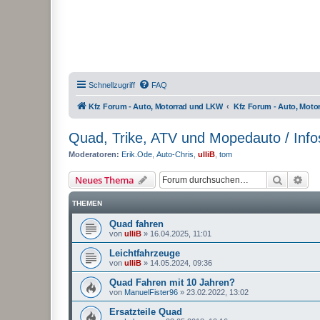
Schnellzugriff
FAQ
Kfz Forum - Auto, Motorrad und LKW
Kfz Forum - Auto, Mot
Quad, Trike, ATV und Mopedauto / Info
Moderatoren:
Erik.Ode
,
Auto-Chris
,
ulliB
,
tom
Suche
Erw
Neues Thema
THEMEN
Quad fahren
von
ulliB
»
16.04.2025, 11:01
Leichtfahrzeuge
von
ulliB
»
14.05.2024, 09:36
Quad Fahren mit 10 Jahren?
von
ManuelFister96
»
23.02.2022, 13:02
Ersatzteile Quad