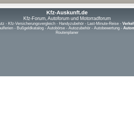
Kfz-Auskunft.de
Kfz-Forum, Autoforum und Motorradforum
utz
-
Kfz-Versicherungsvergleich
-
Handyzubehör
-
Last-Minute-Reise
-
Verke
ulferien
-
Bußgeldkatalog
-
Autobörse
-
Autozubehör
-
Autobewertung
-
Autom
Routenplaner