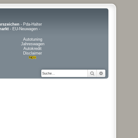
hrszeichen
-
Pda-Halter
arkt
-
EU-Neuwagen
-
Autotuning
Jahreswagen
Autokredit
Disclaimer
Suche
Erweiterte Suche