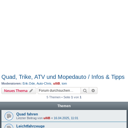
Quad, Trike, ATV und Mopedauto / Infos & Tipps
Moderatoren:
Erik.Ode
,
Auto-Chris
,
ulliB
,
tom
Suche
Erweiterte Suche
Neues Thema
5 Themen • Seite
1
von
1
Themen
Quad fahren
Letzter Beitrag von
ulliB
«
16.04.2025, 11:01
Leichtfahrzeuge