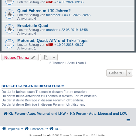
Letzter Beitrag von
ulliB
«
14.05.2024, 09:36
Quad Fahren mit 10 Jahren?
Letzter Beitrag von
tocaracer
«
03.12.2023, 20:45
Antworten:
4
Ersatzteile Quad
Letzter Beitrag von
crusher
«
22.05.2019, 18:58
Antworten:
4
Motorrad, Quad, ATV und Trike Tipps
Letzter Beitrag von
ulliB
«
10.04.2018, 09:27
Antworten:
1
Neues Thema
5 Themen • Seite
1
von
1
Gehe zu
BERECHTIGUNGEN IN DIESEM FORUM
Du darfst
keine
neuen Themen in diesem Forum erstellen.
Du darfst
keine
Antworten zu Themen in diesem Forum erstellen.
Du darfst deine Beiträge in diesem Forum
nicht
ändern.
Du darfst deine Beiträge in diesem Forum
nicht
löschen.
Kfz Forum - Auto, Motorrad und LKW
Kfz Forum - Auto, Motorrad und LKW
Impressum
Datenschutz
AGB
Powered by
phpBB
® Forum Software © phpBB Limited