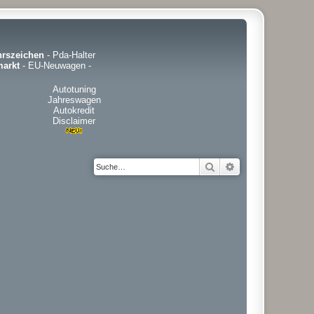
hrszeichen
-
Pda-Halter
arkt
-
EU-Neuwagen
-
Autotuning
Jahreswagen
Autokredit
Disclaimer
Suche
Erweiterte Suche