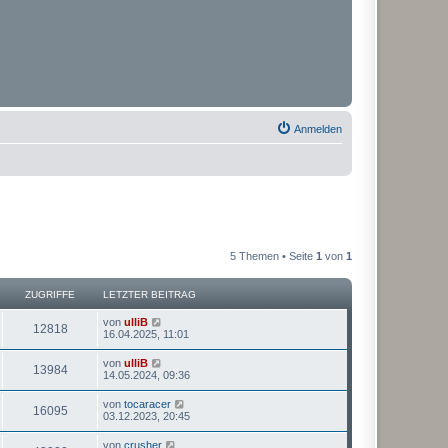
Anmelden
5 Themen • Seite
1
von
1
ZUGRIFFE
LETZTER BEITRAG
von
ulliB
12818
16.04.2025, 11:01
von
ulliB
13984
14.05.2024, 09:36
von
tocaracer
16095
03.12.2023, 20:45
von
crusher