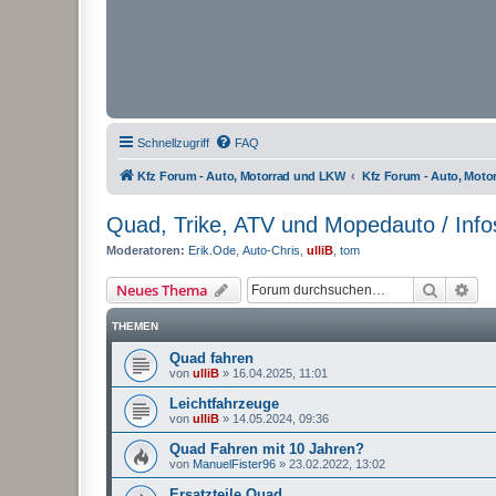
Schnellzugriff
FAQ
Kfz Forum - Auto, Motorrad und LKW
Kfz Forum - Auto, Mot
Quad, Trike, ATV und Mopedauto / Info
Moderatoren:
Erik.Ode
,
Auto-Chris
,
ulliB
,
tom
Suche
Erw
Neues Thema
THEMEN
Quad fahren
von
ulliB
»
16.04.2025, 11:01
Leichtfahrzeuge
von
ulliB
»
14.05.2024, 09:36
Quad Fahren mit 10 Jahren?
von
ManuelFister96
»
23.02.2022, 13:02
Ersatzteile Quad