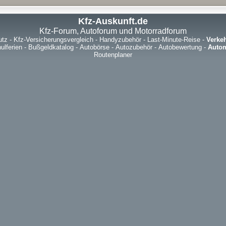
Kfz-Auskunft.de
Kfz-Forum, Autoforum und Motorradforum
utz
-
Kfz-Versicherungsvergleich
-
Handyzubehör
-
Last-Minute-Reise
-
Verke
ulferien
-
Bußgeldkatalog
-
Autobörse
-
Autozubehör
-
Autobewertung
-
Autom
Routenplaner