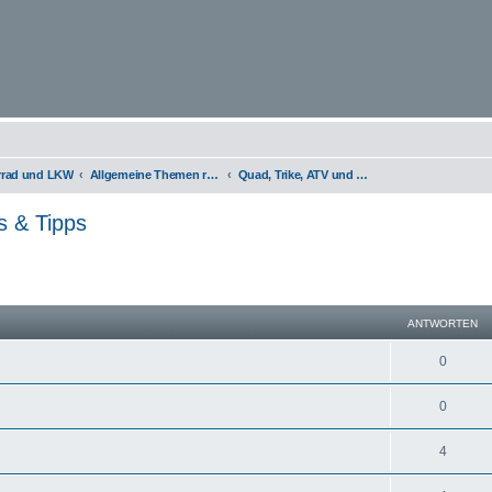
orrad und LKW
Allgemeine Themen rund um Motorräder, Trikes, Quads, ATVs, zweirädrige Kleinkrafträder, Mopedautos und Microcars
Quad, Trike, ATV und Mopedauto / Infos & Tipps
s & Tipps
eiterte Suche
ANTWORTEN
0
0
4