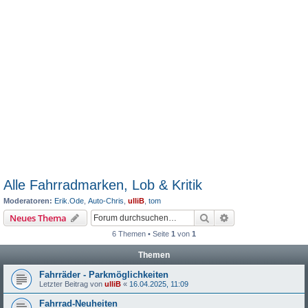
Alle Fahrradmarken, Lob & Kritik
Moderatoren:
Erik.Ode
,
Auto-Chris
,
ulliB
,
tom
Suche
Erweiterte Suche
Neues Thema
6 Themen • Seite
1
von
1
Themen
Fahrräder - Parkmöglichkeiten
Letzter Beitrag von
ulliB
«
16.04.2025, 11:09
Fahrrad-Neuheiten