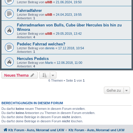
Letzter Beitrag von
ulliB
«
21.06.2024, 19:50
Fahrradfahrer
Letzter Beitrag von
ulliB
«
24.04.2023, 19:55
Antworten:
1
Fahrradmarken von Bulls, Cube über Hercules bis hin zu
Winora
Letzter Beitrag von
ulliB
«
29.05.2019, 13:42
Antworten:
4
Pedelec Fahrrad welches?
Letzter Beitrag von
dennis
«
17.12.2018, 10:54
Antworten:
1
Hercules Pedelcs
Letzter Beitrag von
Marlo
«
12.06.2018, 11:00
Antworten:
4
Neues Thema
6 Themen • Seite
1
von
1
Gehe zu
BERECHTIGUNGEN IN DIESEM FORUM
Du darfst
keine
neuen Themen in diesem Forum erstellen.
Du darfst
keine
Antworten zu Themen in diesem Forum erstellen.
Du darfst deine Beiträge in diesem Forum
nicht
ändern.
Du darfst deine Beiträge in diesem Forum
nicht
löschen.
Kfz Forum - Auto, Motorrad und LKW
Kfz Forum - Auto, Motorrad und LKW