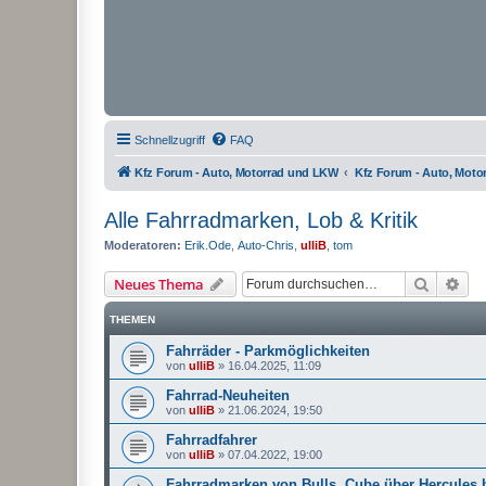
Schnellzugriff
FAQ
Kfz Forum - Auto, Motorrad und LKW
Kfz Forum - Auto, Mot
Alle Fahrradmarken, Lob & Kritik
Moderatoren:
Erik.Ode
,
Auto-Chris
,
ulliB
,
tom
Suche
Erw
Neues Thema
THEMEN
Fahrräder - Parkmöglichkeiten
von
ulliB
»
16.04.2025, 11:09
Fahrrad-Neuheiten
von
ulliB
»
21.06.2024, 19:50
Fahrradfahrer
von
ulliB
»
07.04.2022, 19:00
Fahrradmarken von Bulls, Cube über Hercules 