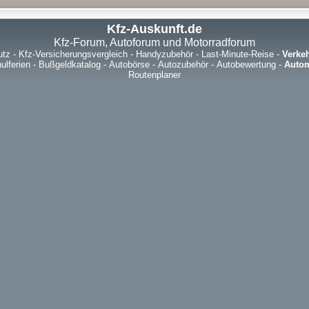
Kfz-Auskunft.de
Kfz-Forum, Autoforum und Motorradforum
utz
-
Kfz-Versicherungsvergleich
-
Handyzubehör
-
Last-Minute-Reise
-
Verke
ulferien
-
Bußgeldkatalog
-
Autobörse
-
Autozubehör
-
Autobewertung
-
Autom
Routenplaner