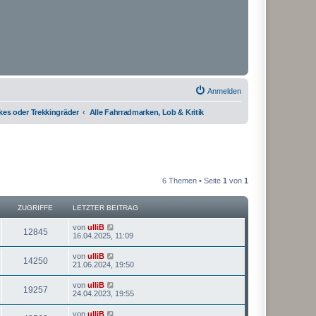
Anmelden
kes oder Trekkingräder
Alle Fahrradmarken, Lob & Kritik
6 Themen • Seite
1
von
1
ZUGRIFFE
LETZTER BEITRAG
von
ulliB
12845
16.04.2025, 11:09
von
ulliB
14250
21.06.2024, 19:50
von
ulliB
19257
24.04.2023, 19:55
von
ulliB