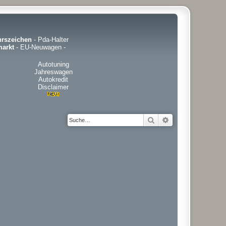
hrszeichen
-
Pda-Halter
arkt
-
EU-Neuwagen
-
Autotuning
Jahreswagen
Autokredit
Disclaimer
Suche
Erweiterte Suche