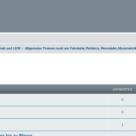
orrad und LKW
Allgemeine Themen rund um Fahrräder, Pedelecs, Rennräder, Mountainbi
eiterte Suche
ANTWORTEN
0
0
1
bis hin zu Winora