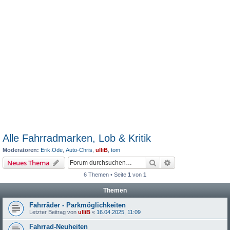
Alle Fahrradmarken, Lob & Kritik
Moderatoren:
Erik.Ode
,
Auto-Chris
,
ulliB
,
tom
Suche
Erweiterte Suche
Neues Thema
6 Themen • Seite
1
von
1
Themen
Fahrräder - Parkmöglichkeiten
Letzter Beitrag von
ulliB
«
16.04.2025, 11:09
Fahrrad-Neuheiten