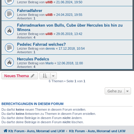
Letzter Beitrag von
ulliB
«
21.06.2024, 19:50
Fahrradfahrer
Letzter Beitrag von
ulliB
«
24.04.2023, 19:55
Antworten:
1
Fahrradmarken von Bulls, Cube über Hercules bis hin zu
Winora
Letzter Beitrag von
ulliB
«
29.05.2019, 13:42
Antworten:
4
Pedelec Fahrrad welches?
Letzter Beitrag von
dennis
«
17.12.2018, 10:54
Antworten:
1
Hercules Pedelcs
Letzter Beitrag von
Marlo
«
12.06.2018, 11:00
Antworten:
4
Neues Thema
6 Themen • Seite
1
von
1
Gehe zu
BERECHTIGUNGEN IN DIESEM FORUM
Du darfst
keine
neuen Themen in diesem Forum erstellen.
Du darfst
keine
Antworten zu Themen in diesem Forum erstellen.
Du darfst deine Beiträge in diesem Forum
nicht
ändern.
Du darfst deine Beiträge in diesem Forum
nicht
löschen.
Kfz Forum - Auto, Motorrad und LKW
Kfz Forum - Auto, Motorrad und LKW