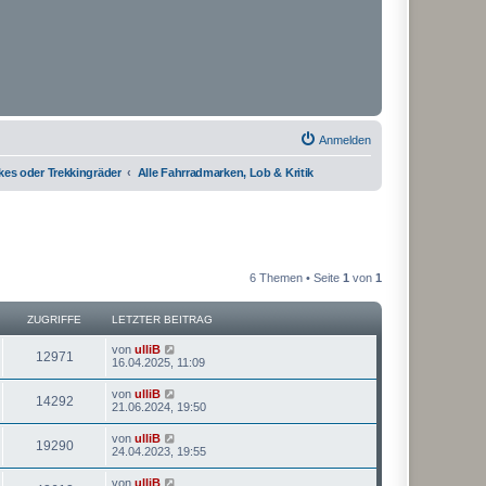
Anmelden
kes oder Trekkingräder
Alle Fahrradmarken, Lob & Kritik
6 Themen • Seite
1
von
1
ZUGRIFFE
LETZTER BEITRAG
von
ulliB
12971
16.04.2025, 11:09
von
ulliB
14292
21.06.2024, 19:50
von
ulliB
19290
24.04.2023, 19:55
von
ulliB