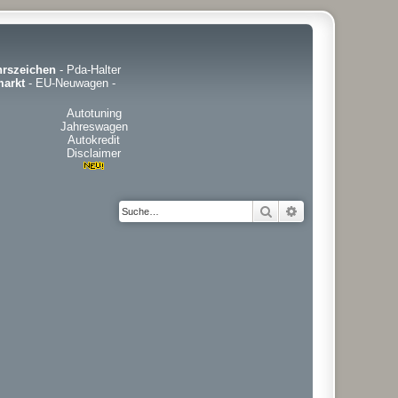
hrszeichen
-
Pda-Halter
arkt
-
EU-Neuwagen
-
Autotuning
Jahreswagen
Autokredit
Disclaimer
Suche
Erweiterte Suche