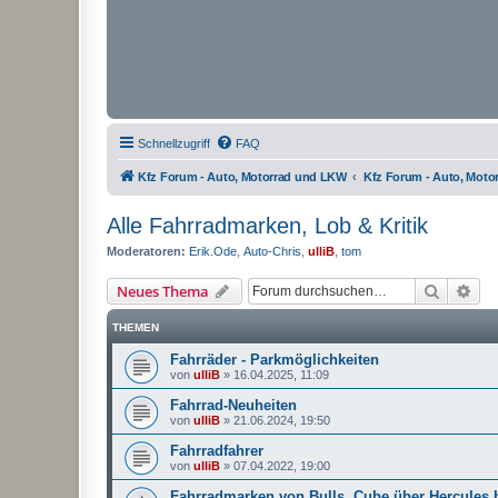
Schnellzugriff
FAQ
Kfz Forum - Auto, Motorrad und LKW
Kfz Forum - Auto, Mot
Alle Fahrradmarken, Lob & Kritik
Moderatoren:
Erik.Ode
,
Auto-Chris
,
ulliB
,
tom
Suche
Erw
Neues Thema
THEMEN
Fahrräder - Parkmöglichkeiten
von
ulliB
»
16.04.2025, 11:09
Fahrrad-Neuheiten
von
ulliB
»
21.06.2024, 19:50
Fahrradfahrer
von
ulliB
»
07.04.2022, 19:00
Fahrradmarken von Bulls, Cube über Hercules 