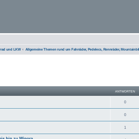
orrad und LKW
Allgemeine Themen rund um Fahrräder, Pedelecs, Rennräder, Mountainbi
eiterte Suche
ANTWORTEN
0
0
1
bis hin zu Winora