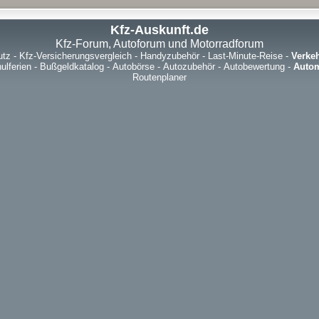
Kfz-Auskunft.de
Kfz-Forum, Autoforum und Motorradforum
utz
-
Kfz-Versicherungsvergleich
-
Handyzubehör
-
Last-Minute-Reise
-
Verke
ulferien
-
Bußgeldkatalog
-
Autobörse
-
Autozubehör
-
Autobewertung
-
Autom
Routenplaner