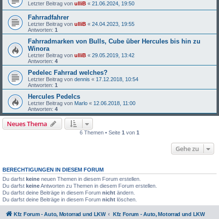
Letzter Beitrag von
ulliB
«
21.06.2024, 19:50
Fahrradfahrer
Letzter Beitrag von
ulliB
«
24.04.2023, 19:55
Antworten:
1
Fahrradmarken von Bulls, Cube über Hercules bis hin zu
Winora
Letzter Beitrag von
ulliB
«
29.05.2019, 13:42
Antworten:
4
Pedelec Fahrrad welches?
Letzter Beitrag von
dennis
«
17.12.2018, 10:54
Antworten:
1
Hercules Pedelcs
Letzter Beitrag von
Marlo
«
12.06.2018, 11:00
Antworten:
4
Neues Thema
6 Themen • Seite
1
von
1
Gehe zu
BERECHTIGUNGEN IN DIESEM FORUM
Du darfst
keine
neuen Themen in diesem Forum erstellen.
Du darfst
keine
Antworten zu Themen in diesem Forum erstellen.
Du darfst deine Beiträge in diesem Forum
nicht
ändern.
Du darfst deine Beiträge in diesem Forum
nicht
löschen.
Kfz Forum - Auto, Motorrad und LKW
Kfz Forum - Auto, Motorrad und LKW