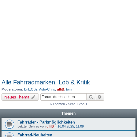
Alle Fahrradmarken, Lob & Kritik
Moderatoren:
Erik.Ode
,
Auto-Chris
,
ulliB
,
tom
Suche
Erweiterte Suche
Neues Thema
6 Themen • Seite
1
von
1
Themen
Fahrräder - Parkmöglichkeiten
Letzter Beitrag von
ulliB
«
16.04.2025, 11:09
Fahrrad-Neuheiten