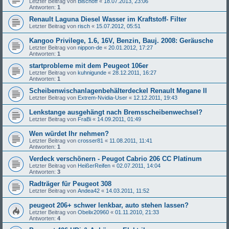
Letzter Beitrag von
Bischoff
«
18.07.2013, 23:06
Antworten:
1
Renault Laguna Diesel Wasser im Kraftstoff- Filter
Letzter Beitrag von
risch
«
15.07.2012, 05:51
Kangoo Privilege, 1.6, 16V, Benzin, Bauj. 2008: Geräusche
Letzter Beitrag von
nippon-de
«
20.01.2012, 17:27
Antworten:
1
startprobleme mit dem Peugeot 106er
Letzter Beitrag von
kuhnigunde
«
28.12.2011, 16:27
Antworten:
1
Scheibenwischanlagenbehälterdeckel Renault Megane II
Letzter Beitrag von
Extrem-Nvidia-User
«
12.12.2011, 19:43
Lenkstange ausgehängt nach Bremsscheibenwechsel?
Letzter Beitrag von
FraBi
«
14.09.2011, 01:49
Wen würdet Ihr nehmen?
Letzter Beitrag von
crosser81
«
11.08.2011, 11:41
Antworten:
1
Verdeck verschönern - Peugot Cabrio 206 CC Platinum
Letzter Beitrag von
HeißerReifen
«
02.07.2011, 14:04
Antworten:
3
Radträger für Peugeot 308
Letzter Beitrag von
Andea42
«
14.03.2011, 11:52
peugeot 206+ schwer lenkbar, auto stehen lassen?
Letzter Beitrag von
Obelix20960
«
01.11.2010, 21:33
Antworten:
4