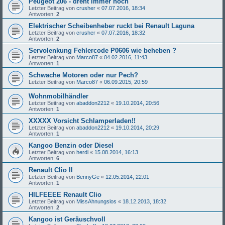
Peugeot 206 - dreht immer hoch
Letzter Beitrag von
crusher
«
07.07.2016, 18:34
Antworten:
2
Elektrischer Scheibenheber ruckt bei Renault Laguna
Letzter Beitrag von
crusher
«
07.07.2016, 18:32
Antworten:
2
Servolenkung Fehlercode P0606 wie beheben ?
Letzter Beitrag von
Marco87
«
04.02.2016, 11:43
Antworten:
1
Schwache Motoren oder nur Pech?
Letzter Beitrag von
Marco87
«
06.09.2015, 20:59
Wohnmobilhändler
Letzter Beitrag von
abaddon2212
«
19.10.2014, 20:56
Antworten:
1
XXXXX Vorsicht Schlamperladen!!
Letzter Beitrag von
abaddon2212
«
19.10.2014, 20:29
Antworten:
1
Kangoo Benzin oder Diesel
Letzter Beitrag von
herdi
«
15.08.2014, 16:13
Antworten:
6
Renault Clio II
Letzter Beitrag von
BennyGe
«
12.05.2014, 22:01
Antworten:
1
HILFEEEE Renault Clio
Letzter Beitrag von
MissAhnungslos
«
18.12.2013, 18:32
Antworten:
2
Kangoo ist Geräuschvoll