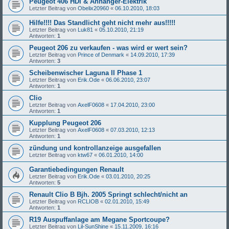
Peugeot 406 HDi & Anhänger-Elektrik
Letzter Beitrag von
Obelix20960
«
06.10.2010, 18:03
Hilfe!!!! Das Standlicht geht nicht mehr aus!!!!!
Letzter Beitrag von
Luk81
«
05.10.2010, 21:19
Antworten:
1
Peugeot 206 zu verkaufen - was wird er wert sein?
Letzter Beitrag von
Prince of Denmark
«
14.09.2010, 17:39
Antworten:
3
Scheibenwischer Laguna II Phase 1
Letzter Beitrag von
Erik.Ode
«
06.06.2010, 23:07
Antworten:
1
Clio
Letzter Beitrag von
AxelF0608
«
17.04.2010, 23:00
Antworten:
1
Kupplung Peugeot 206
Letzter Beitrag von
AxelF0608
«
07.03.2010, 12:13
Antworten:
1
zündung und kontrollanzeige ausgefallen
Letzter Beitrag von
ktw67
«
06.01.2010, 14:00
Garantiebedingungen Renault
Letzter Beitrag von
Erik.Ode
«
03.01.2010, 20:25
Antworten:
5
Renault Clio B Bjh. 2005 Springt schlecht/nicht an
Letzter Beitrag von
RCLIOB
«
02.01.2010, 15:49
Antworten:
1
R19 Auspuffanlage am Megane Sportcoupe?
Letzter Beitrag von
Lil-SunShine
«
15.11.2009, 16:16