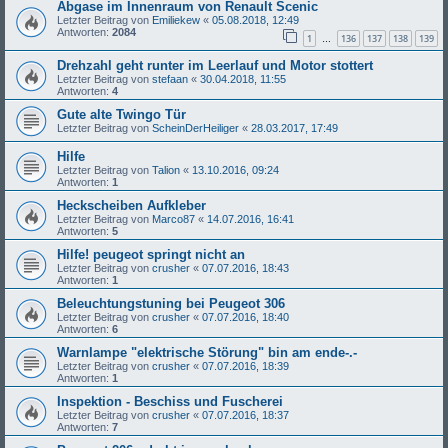
Abgase im Innenraum von Renault Scenic
Letzter Beitrag von
Emiliekew
«
05.08.2018, 12:49
Antworten:
2084
1
136
137
138
139
…
Drehzahl geht runter im Leerlauf und Motor stottert
Letzter Beitrag von
stefaan
«
30.04.2018, 11:55
Antworten:
4
Gute alte Twingo Tür
Letzter Beitrag von
ScheinDerHeiliger
«
28.03.2017, 17:49
Hilfe
Letzter Beitrag von
Talion
«
13.10.2016, 09:24
Antworten:
1
Heckscheiben Aufkleber
Letzter Beitrag von
Marco87
«
14.07.2016, 16:41
Antworten:
5
Hilfe! peugeot springt nicht an
Letzter Beitrag von
crusher
«
07.07.2016, 18:43
Antworten:
1
Beleuchtungstuning bei Peugeot 306
Letzter Beitrag von
crusher
«
07.07.2016, 18:40
Antworten:
6
Warnlampe "elektrische Störung" bin am ende-.-
Letzter Beitrag von
crusher
«
07.07.2016, 18:39
Antworten:
1
Inspektion - Beschiss und Fuscherei
Letzter Beitrag von
crusher
«
07.07.2016, 18:37
Antworten:
7