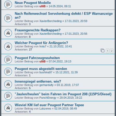
Neue Peugeot Modelle
Letzter Beitrag von
ulliB
«
14.05.2024, 09:11
Nach Reifenwechsel Servolenkung defekt / ESP Warnanzeige
an?
Letzter Beitrag von
XavierBorcheding
«
17.01.2023, 20:59
Antworten:
3
Frauengerechte Radkappen?
Letzter Beitrag von
XavierBorcheding
«
17.01.2023, 20:56
Antworten:
8
Welcher Peugeot für Anfängerin?
Letzter Beitrag von
Irolu7
«
21.10.2022, 10:41
Antworten:
27
1
2
Peugeot Fahrzeugneuheiten
Letzter Beitrag von
ulliB
«
07.04.2022, 19:13
Peugeot muss abgestellt werden
Letzter Beitrag von
bushina97
«
15.12.2021, 11:39
Antworten:
1
Innenspiegel entfernen. wie?
Letzter Beitrag von
gerharduify
«
03.11.2019, 17:07
Antworten:
5
"Jaulen/heulen" beim Fahren im Peugeot 208 (115PS/Diesel)
Letzter Beitrag von
PunchEnergy
«
29.04.2019, 19:22
Wieviel KM lief euer Peugeot Partner Tepee
Letzter Beitrag von
Lukzeres
«
02.04.2019, 08:49
Antworten:
4