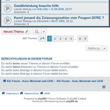
Gewährleistung brauche hilfe
Letzter Beitrag von
Erik.Ode
«
11.08.2009, 02:07
Antworten:
1
Kennt jemand die Zulassungszahlen vom Peugeot 207RC ?
Letzter Beitrag von
ElDubletti
«
08.07.2009, 22:12
Antworten:
1
Neues Thema
Seite
1
von
8
1
2
3
4
5
8
Nächste
368 Themen
…
Gehe zu
BERECHTIGUNGEN IN DIESEM FORUM
Du darfst
keine
neuen Themen in diesem Forum erstellen.
Du darfst
keine
Antworten zu Themen in diesem Forum erstellen.
Du darfst deine Beiträge in diesem Forum
nicht
ändern.
Du darfst deine Beiträge in diesem Forum
nicht
löschen.
Kfz Forum - Auto, Motorrad und LKW
Kfz Forum - Auto, Motorrad und LKW
Impressum
Datenschutz
AGB
Powered by
phpBB
® Forum Software © phpBB Limited
Deutsche Übersetzung durch
phpBB.de