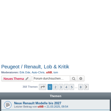
Peugeot / Renault, Lob & Kritik
Moderatoren:
Erik.Ode
,
Auto-Chris
,
ulliB
,
tom
Suche
Erweiterte Suche
Neues Thema
Seite
1
von
8
1
2
3
4
5
8
Nächste
368 Themen
…
Themen
Neue Renault Modelle bis 2027
Letzter Beitrag von
ulliB
«
21.03.2025, 09:54