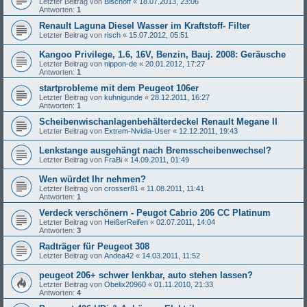
Letzter Beitrag von
Bischoff
«
18.07.2013, 23:06
Antworten:
1
Renault Laguna Diesel Wasser im Kraftstoff- Filter
Letzter Beitrag von
risch
«
15.07.2012, 05:51
Kangoo Privilege, 1.6, 16V, Benzin, Bauj. 2008: Geräusche
Letzter Beitrag von
nippon-de
«
20.01.2012, 17:27
Antworten:
1
startprobleme mit dem Peugeot 106er
Letzter Beitrag von
kuhnigunde
«
28.12.2011, 16:27
Antworten:
1
Scheibenwischanlagenbehälterdeckel Renault Megane II
Letzter Beitrag von
Extrem-Nvidia-User
«
12.12.2011, 19:43
Lenkstange ausgehängt nach Bremsscheibenwechsel?
Letzter Beitrag von
FraBi
«
14.09.2011, 01:49
Wen würdet Ihr nehmen?
Letzter Beitrag von
crosser81
«
11.08.2011, 11:41
Antworten:
1
Verdeck verschönern - Peugot Cabrio 206 CC Platinum
Letzter Beitrag von
HeißerReifen
«
02.07.2011, 14:04
Antworten:
3
Radträger für Peugeot 308
Letzter Beitrag von
Andea42
«
14.03.2011, 11:52
peugeot 206+ schwer lenkbar, auto stehen lassen?
Letzter Beitrag von
Obelix20960
«
01.11.2010, 21:33
Antworten:
4