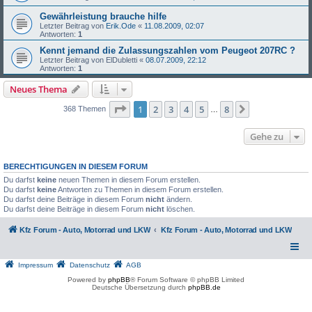
Gewährleistung brauche hilfe
Letzter Beitrag von
Erik.Ode
«
11.08.2009, 02:07
Antworten:
1
Kennt jemand die Zulassungszahlen vom Peugeot 207RC ?
Letzter Beitrag von
ElDubletti
«
08.07.2009, 22:12
Antworten:
1
Neues Thema
Seite
1
von
8
1
2
3
4
5
8
Nächste
368 Themen
…
Gehe zu
BERECHTIGUNGEN IN DIESEM FORUM
Du darfst
keine
neuen Themen in diesem Forum erstellen.
Du darfst
keine
Antworten zu Themen in diesem Forum erstellen.
Du darfst deine Beiträge in diesem Forum
nicht
ändern.
Du darfst deine Beiträge in diesem Forum
nicht
löschen.
Kfz Forum - Auto, Motorrad und LKW
Kfz Forum - Auto, Motorrad und LKW
Impressum
Datenschutz
AGB
Powered by
phpBB
® Forum Software © phpBB Limited
Deutsche Übersetzung durch
phpBB.de