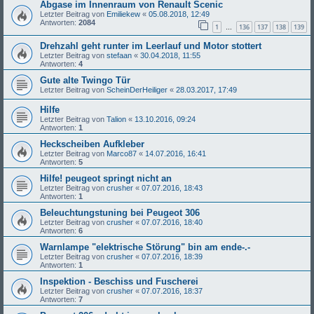
Abgase im Innenraum von Renault Scenic
Letzter Beitrag von
Emiliekew
«
05.08.2018, 12:49
Antworten:
2084
1
136
137
138
139
…
Drehzahl geht runter im Leerlauf und Motor stottert
Letzter Beitrag von
stefaan
«
30.04.2018, 11:55
Antworten:
4
Gute alte Twingo Tür
Letzter Beitrag von
ScheinDerHeiliger
«
28.03.2017, 17:49
Hilfe
Letzter Beitrag von
Talion
«
13.10.2016, 09:24
Antworten:
1
Heckscheiben Aufkleber
Letzter Beitrag von
Marco87
«
14.07.2016, 16:41
Antworten:
5
Hilfe! peugeot springt nicht an
Letzter Beitrag von
crusher
«
07.07.2016, 18:43
Antworten:
1
Beleuchtungstuning bei Peugeot 306
Letzter Beitrag von
crusher
«
07.07.2016, 18:40
Antworten:
6
Warnlampe "elektrische Störung" bin am ende-.-
Letzter Beitrag von
crusher
«
07.07.2016, 18:39
Antworten:
1
Inspektion - Beschiss und Fuscherei
Letzter Beitrag von
crusher
«
07.07.2016, 18:37
Antworten:
7