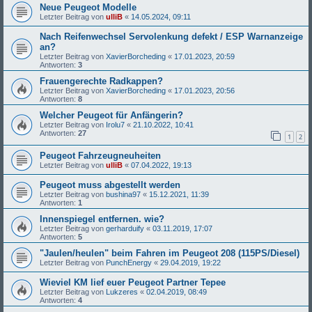
Neue Peugeot Modelle
Letzter Beitrag von
ulliB
«
14.05.2024, 09:11
Nach Reifenwechsel Servolenkung defekt / ESP Warnanzeige
an?
Letzter Beitrag von
XavierBorcheding
«
17.01.2023, 20:59
Antworten:
3
Frauengerechte Radkappen?
Letzter Beitrag von
XavierBorcheding
«
17.01.2023, 20:56
Antworten:
8
Welcher Peugeot für Anfängerin?
Letzter Beitrag von
Irolu7
«
21.10.2022, 10:41
Antworten:
27
1
2
Peugeot Fahrzeugneuheiten
Letzter Beitrag von
ulliB
«
07.04.2022, 19:13
Peugeot muss abgestellt werden
Letzter Beitrag von
bushina97
«
15.12.2021, 11:39
Antworten:
1
Innenspiegel entfernen. wie?
Letzter Beitrag von
gerharduify
«
03.11.2019, 17:07
Antworten:
5
"Jaulen/heulen" beim Fahren im Peugeot 208 (115PS/Diesel)
Letzter Beitrag von
PunchEnergy
«
29.04.2019, 19:22
Wieviel KM lief euer Peugeot Partner Tepee
Letzter Beitrag von
Lukzeres
«
02.04.2019, 08:49
Antworten:
4