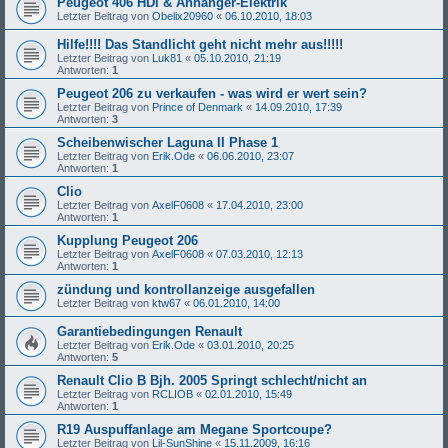
Peugeot 406 HDi & Anhänger-Elektrik
Letzter Beitrag von
Obelix20960
«
06.10.2010, 18:03
Hilfe!!!! Das Standlicht geht nicht mehr aus!!!!!
Letzter Beitrag von
Luk81
«
05.10.2010, 21:19
Antworten:
1
Peugeot 206 zu verkaufen - was wird er wert sein?
Letzter Beitrag von
Prince of Denmark
«
14.09.2010, 17:39
Antworten:
3
Scheibenwischer Laguna II Phase 1
Letzter Beitrag von
Erik.Ode
«
06.06.2010, 23:07
Antworten:
1
Clio
Letzter Beitrag von
AxelF0608
«
17.04.2010, 23:00
Antworten:
1
Kupplung Peugeot 206
Letzter Beitrag von
AxelF0608
«
07.03.2010, 12:13
Antworten:
1
zündung und kontrollanzeige ausgefallen
Letzter Beitrag von
ktw67
«
06.01.2010, 14:00
Garantiebedingungen Renault
Letzter Beitrag von
Erik.Ode
«
03.01.2010, 20:25
Antworten:
5
Renault Clio B Bjh. 2005 Springt schlecht/nicht an
Letzter Beitrag von
RCLIOB
«
02.01.2010, 15:49
Antworten:
1
R19 Auspuffanlage am Megane Sportcoupe?
Letzter Beitrag von
Lil-SunShine
«
15.11.2009, 16:16