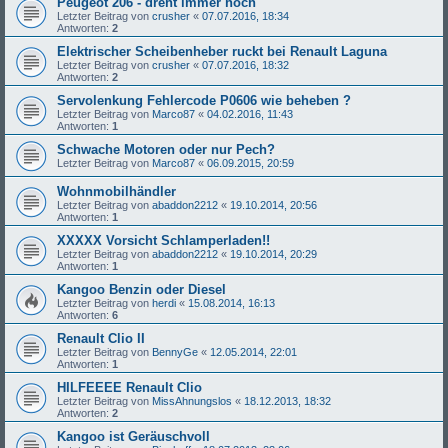
Peugeot 206 - dreht immer hoch
Letzter Beitrag von
crusher
«
07.07.2016, 18:34
Antworten:
2
Elektrischer Scheibenheber ruckt bei Renault Laguna
Letzter Beitrag von
crusher
«
07.07.2016, 18:32
Antworten:
2
Servolenkung Fehlercode P0606 wie beheben ?
Letzter Beitrag von
Marco87
«
04.02.2016, 11:43
Antworten:
1
Schwache Motoren oder nur Pech?
Letzter Beitrag von
Marco87
«
06.09.2015, 20:59
Wohnmobilhändler
Letzter Beitrag von
abaddon2212
«
19.10.2014, 20:56
Antworten:
1
XXXXX Vorsicht Schlamperladen!!
Letzter Beitrag von
abaddon2212
«
19.10.2014, 20:29
Antworten:
1
Kangoo Benzin oder Diesel
Letzter Beitrag von
herdi
«
15.08.2014, 16:13
Antworten:
6
Renault Clio II
Letzter Beitrag von
BennyGe
«
12.05.2014, 22:01
Antworten:
1
HILFEEEE Renault Clio
Letzter Beitrag von
MissAhnungslos
«
18.12.2013, 18:32
Antworten:
2
Kangoo ist Geräuschvoll