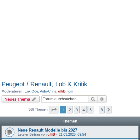
Peugeot / Renault, Lob & Kritik
Moderatoren:
Erik.Ode
,
Auto-Chris
,
ulliB
,
tom
Suche
Erweiterte Suche
Neues Thema
Seite
1
von
8
1
2
3
4
5
8
Nächste
368 Themen
…
Themen
Neue Renault Modelle bis 2027
Letzter Beitrag von
ulliB
«
21.03.2025, 09:54