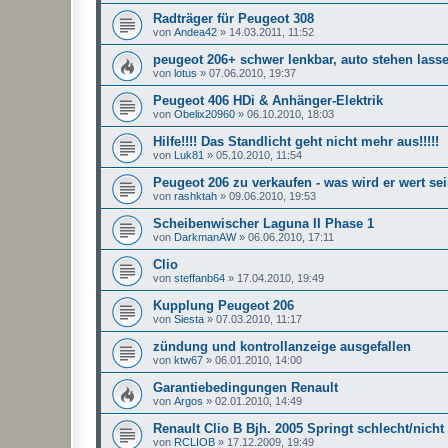
Radträger für Peugeot 308
von
Andea42
»
14.03.2011, 11:52
peugeot 206+ schwer lenkbar, auto stehen lass
von
lotus
»
07.06.2010, 19:37
Peugeot 406 HDi & Anhänger-Elektrik
von
Obelix20960
»
06.10.2010, 18:03
Hilfe!!!! Das Standlicht geht nicht mehr aus!!!!!
von
Luk81
»
05.10.2010, 11:54
Peugeot 206 zu verkaufen - was wird er wert se
von
rashktah
»
09.06.2010, 19:53
Scheibenwischer Laguna II Phase 1
von
DarkmanAW
»
06.06.2010, 17:11
Clio
von
steffanb64
»
17.04.2010, 19:49
Kupplung Peugeot 206
von
Siesta
»
07.03.2010, 11:17
zündung und kontrollanzeige ausgefallen
von
ktw67
»
06.01.2010, 14:00
Garantiebedingungen Renault
von
Argos
»
02.01.2010, 14:49
Renault Clio B Bjh. 2005 Springt schlecht/nicht
von
RCLIOB
»
17.12.2009, 19:49