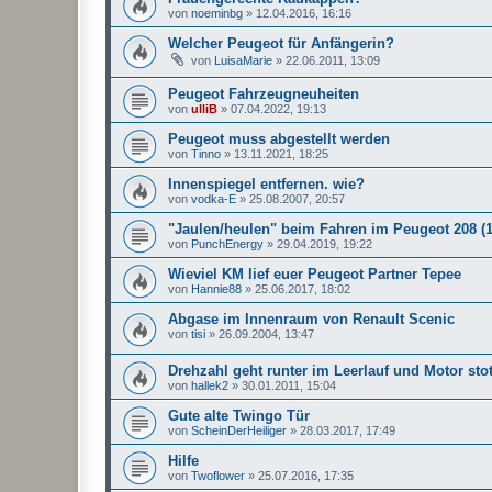
von
noeminbg
»
12.04.2016, 16:16
Welcher Peugeot für Anfängerin?
von
LuisaMarie
»
22.06.2011, 13:09
Peugeot Fahrzeugneuheiten
von
ulliB
»
07.04.2022, 19:13
Peugeot muss abgestellt werden
von
Tinno
»
13.11.2021, 18:25
Innenspiegel entfernen. wie?
von
vodka-E
»
25.08.2007, 20:57
"Jaulen/heulen" beim Fahren im Peugeot 208 (1
von
PunchEnergy
»
29.04.2019, 19:22
Wieviel KM lief euer Peugeot Partner Tepee
von
Hannie88
»
25.06.2017, 18:02
Abgase im Innenraum von Renault Scenic
von
tisi
»
26.09.2004, 13:47
Drehzahl geht runter im Leerlauf und Motor stot
von
hallek2
»
30.01.2011, 15:04
Gute alte Twingo Tür
von
ScheinDerHeiliger
»
28.03.2017, 17:49
Hilfe
von
Twoflower
»
25.07.2016, 17:35