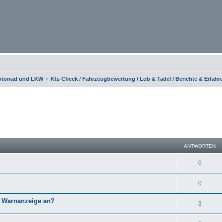
otorrad und LKW
Kfz-Check / Fahrzeugbewertung / Lob & Tadel / Berichte & Erfah
eiterte Suche
ANTWORTEN
0
0
P Warnanzeige an?
3