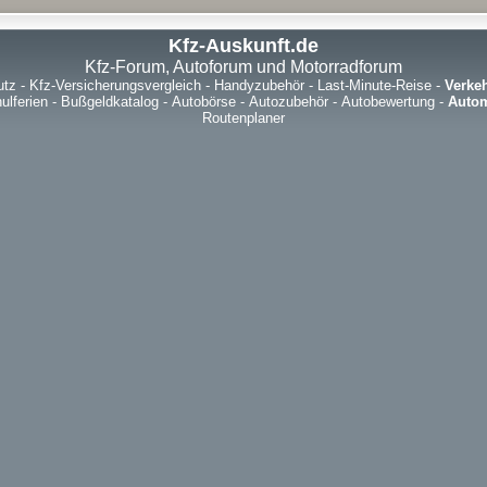
Kfz-Auskunft.de
Kfz-Forum, Autoforum und Motorradforum
utz
-
Kfz-Versicherungsvergleich
-
Handyzubehör
-
Last-Minute-Reise
-
Verke
ulferien
-
Bußgeldkatalog
-
Autobörse
-
Autozubehör
-
Autobewertung
-
Autom
Routenplaner