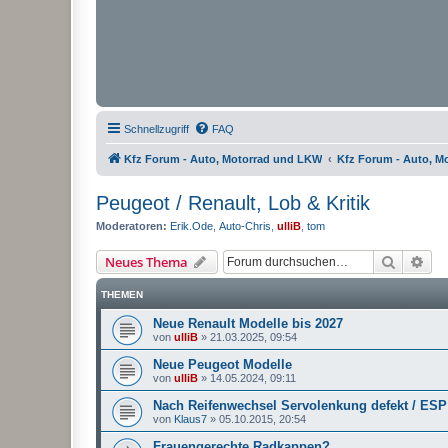
Schnellzugriff
FAQ
Kfz Forum - Auto, Motorrad und LKW
Kfz Forum - Auto, M
Peugeot / Renault, Lob & Kritik
Moderatoren:
Erik.Ode
,
Auto-Chris
,
ulliB
,
tom
Suche
Erw
Neues Thema
THEMEN
Neue Renault Modelle bis 2027
von
ulliB
»
21.03.2025, 09:54
Neue Peugeot Modelle
von
ulliB
»
14.05.2024, 09:11
Nach Reifenwechsel Servolenkung defekt / ES
von
Klaus7
»
05.10.2015, 20:54
Frauengerechte Radkappen?