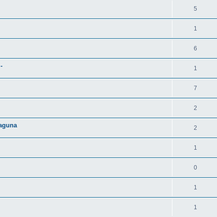
5
1
6
-
1
7
2
Laguna
2
1
0
1
1