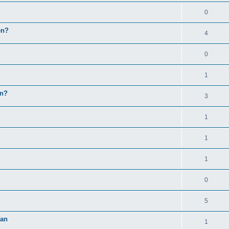
0
en?
4
0
1
in?
3
1
1
1
0
5
 an
1