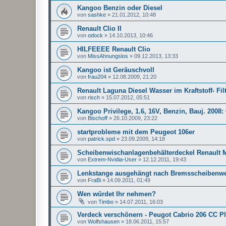
Kangoo Benzin oder Diesel
von
sashke
»
21.01.2012, 10:48
Renault Clio II
von
odock
»
14.10.2013, 10:46
HILFEEEE Renault Clio
von
MissAhnungslos
»
09.12.2013, 13:33
Kangoo ist Geräuschvoll
von
frau204
»
12.08.2009, 21:20
Renault Laguna Diesel Wasser im Kraftstoff- Fil
von
risch
»
15.07.2012, 05:51
Kangoo Privilege, 1.6, 16V, Benzin, Bauj. 2008
von
Bischoff
»
26.10.2009, 23:22
startprobleme mit dem Peugeot 106er
von
patrick.spd
»
23.09.2009, 14:18
Scheibenwischanlagenbehälterdeckel Renault M
von
Extrem-Nvidia-User
»
12.12.2011, 19:43
Lenkstange ausgehängt nach Bremsscheibenw
von
FraBi
»
14.09.2011, 01:49
Wen würdet Ihr nehmen?
von
Timbo
»
14.07.2011, 16:03
Verdeck verschönern - Peugot Cabrio 206 CC P
von
Wolfshausen
»
18.06.2011, 15:57