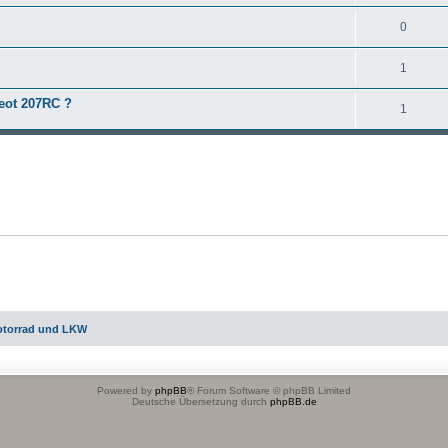
0
1
eot 207RC ?
1
otorrad und LKW
Powered by
phpBB
® Forum Software © phpBB Limited
Deutsche Übersetzung durch
phpBB.de