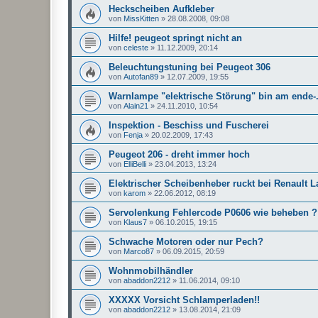
Heckscheiben Aufkleber
von
MissKitten
»
28.08.2008, 09:08
Hilfe! peugeot springt nicht an
von
celeste
»
11.12.2009, 20:14
Beleuchtungstuning bei Peugeot 306
von
Autofan89
»
12.07.2009, 19:55
Warnlampe "elektrische Störung" bin am ende-.
von
Alain21
»
24.11.2010, 10:54
Inspektion - Beschiss und Fuscherei
von
Fenja
»
20.02.2009, 17:43
Peugeot 206 - dreht immer hoch
von
ElliBelli
»
23.04.2013, 13:24
Elektrischer Scheibenheber ruckt bei Renault 
von
karom
»
22.06.2012, 08:19
Servolenkung Fehlercode P0606 wie beheben ?
von
Klaus7
»
06.10.2015, 19:15
Schwache Motoren oder nur Pech?
von
Marco87
»
06.09.2015, 20:59
Wohnmobilhändler
von
abaddon2212
»
11.06.2014, 09:10
XXXXX Vorsicht Schlamperladen!!
von
abaddon2212
»
13.08.2014, 21:09