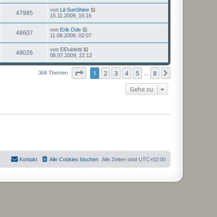
von
Lil-SunShine
47985
15.11.2009, 16:16
von
Erik.Ode
48607
11.08.2009, 02:07
von
ElDubletti
49026
08.07.2009, 22:12
Seite
1
von
8
1
2
3
4
5
8
Nächste
368 Themen
…
Gehe zu
Kontakt
Alle Cookies löschen
Alle Zeiten sind
UTC+02:00