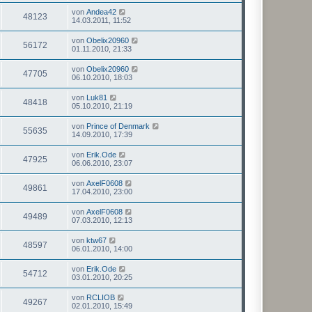
von
Andea42
48123
14.03.2011, 11:52
von
Obelix20960
56172
01.11.2010, 21:33
von
Obelix20960
47705
06.10.2010, 18:03
von
Luk81
48418
05.10.2010, 21:19
von
Prince of Denmark
55635
14.09.2010, 17:39
von
Erik.Ode
47925
06.06.2010, 23:07
von
AxelF0608
49861
17.04.2010, 23:00
von
AxelF0608
49489
07.03.2010, 12:13
von
ktw67
48597
06.01.2010, 14:00
von
Erik.Ode
54712
03.01.2010, 20:25
von
RCLIOB
49267
02.01.2010, 15:49