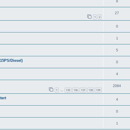
8
27
1
2
0
1
5
15PS/Diesel)
0
4
2084
1
135
136
137
138
139
…
tert
4
0
1