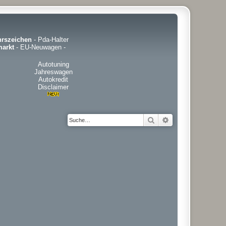
hrszeichen
-
Pda-Halter
arkt
-
EU-Neuwagen
-
Autotuning
Jahreswagen
Autokredit
Disclaimer
Suche
Erweiterte Suche