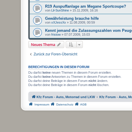
R19 Auspuffanlage am Megane Sportcoupe?
von
Lil-SunShine
»
15.11.2009, 16:16
Gewährleistung brauche hilfe
von
xXJessXx
»
11.08.2009, 00:59
Kennt jemand die Zulassungszahlen vom Peug
von
fristow
»
07.07.2009, 15:03
Neues Thema
Zurück zur Foren-Übersicht
BERECHTIGUNGEN IN DIESEM FORUM
Du darfst
keine
neuen Themen in diesem Forum erstellen.
Du darfst
keine
Antworten zu Themen in diesem Forum erstellen.
Du darfst deine Beiträge in diesem Forum
nicht
ändern.
Du darfst deine Beiträge in diesem Forum
nicht
löschen.
Kfz Forum - Auto, Motorrad und LKW
Kfz Forum - Auto, M
Impressum
Datenschutz
AGB