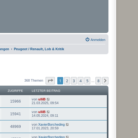
Anmelden
rungen
Peugeot / Renault, Lob & Kritik
Seite
1
von
8
1
2
3
4
5
8
Nächste
368 Themen
…
ZUGRIFFE
LETZTER BEITRAG
von
ulliB
15966
21.03.2025, 09:54
von
ulliB
15941
14.05.2024, 09:11
von
XavierBorcheding
48969
17.01.2023, 20:59
von
XavierBorcheding