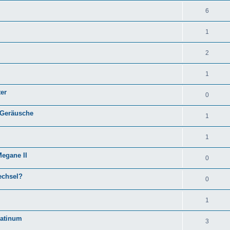
6
1
2
1
ter
0
: Geräusche
1
1
egane II
0
echsel?
0
1
latinum
3