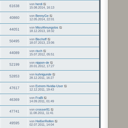
von
herdi
61638
15.08.2014, 16:13
von
BennyGe
40860
12.05.2014, 22:01
von
MissAhnungslos
44051
18.12.2013, 18:32
von
Bischoff
50495
18.07.2013, 23:06
von
risch
44089
15.07.2012, 05:51
von
nippon-de
52199
20.01.2012, 17:27
von
kuhnigunde
52853
28.12.2011, 16:27
von
Extrem-Nvidia-User
47617
12.12.2011, 19:43
von
FraBi
46369
14.09.2011, 01:49
von
crosser81
47741
11.08.2011, 11:41
von
HeißerReifen
49595
02.07.2011, 14:04