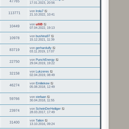
47765
17.01.2023, 20:56
von
Irolu7
113771
21.10.2022, 10:41
von
ulliB
10449
07.04.2022, 19:13
von
bushina97
10978
15.12.2021, 11:39
von
gerharduify
83719
03.11.2019, 17:07
von
PunchEnergy
22750
29.04.2019, 19:22
von
Lukzeres
32158
02.04.2019, 08:49
von
Emiliekew
46274
05.08.2018, 12:49
von
stefaan
59766
30.04.2018, 11:55
von
ScheinDerHeiliger
23974
28.03.2017, 17:49
von
Talion
31400
13.10.2016, 09:24