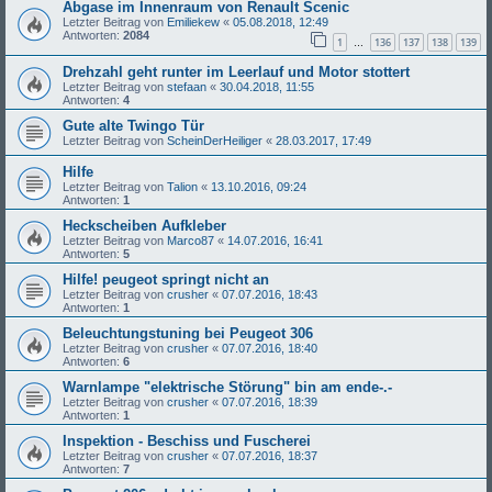
Abgase im Innenraum von Renault Scenic
Letzter Beitrag von
Emiliekew
«
05.08.2018, 12:49
Antworten:
2084
1
136
137
138
139
…
Drehzahl geht runter im Leerlauf und Motor stottert
Letzter Beitrag von
stefaan
«
30.04.2018, 11:55
Antworten:
4
Gute alte Twingo Tür
Letzter Beitrag von
ScheinDerHeiliger
«
28.03.2017, 17:49
Hilfe
Letzter Beitrag von
Talion
«
13.10.2016, 09:24
Antworten:
1
Heckscheiben Aufkleber
Letzter Beitrag von
Marco87
«
14.07.2016, 16:41
Antworten:
5
Hilfe! peugeot springt nicht an
Letzter Beitrag von
crusher
«
07.07.2016, 18:43
Antworten:
1
Beleuchtungstuning bei Peugeot 306
Letzter Beitrag von
crusher
«
07.07.2016, 18:40
Antworten:
6
Warnlampe "elektrische Störung" bin am ende-.-
Letzter Beitrag von
crusher
«
07.07.2016, 18:39
Antworten:
1
Inspektion - Beschiss und Fuscherei
Letzter Beitrag von
crusher
«
07.07.2016, 18:37
Antworten:
7