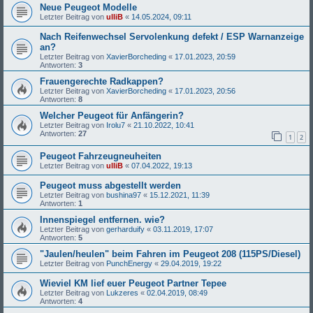
Neue Peugeot Modelle
Letzter Beitrag von
ulliB
«
14.05.2024, 09:11
Nach Reifenwechsel Servolenkung defekt / ESP Warnanzeige
an?
Letzter Beitrag von
XavierBorcheding
«
17.01.2023, 20:59
Antworten:
3
Frauengerechte Radkappen?
Letzter Beitrag von
XavierBorcheding
«
17.01.2023, 20:56
Antworten:
8
Welcher Peugeot für Anfängerin?
Letzter Beitrag von
Irolu7
«
21.10.2022, 10:41
Antworten:
27
1
2
Peugeot Fahrzeugneuheiten
Letzter Beitrag von
ulliB
«
07.04.2022, 19:13
Peugeot muss abgestellt werden
Letzter Beitrag von
bushina97
«
15.12.2021, 11:39
Antworten:
1
Innenspiegel entfernen. wie?
Letzter Beitrag von
gerharduify
«
03.11.2019, 17:07
Antworten:
5
"Jaulen/heulen" beim Fahren im Peugeot 208 (115PS/Diesel)
Letzter Beitrag von
PunchEnergy
«
29.04.2019, 19:22
Wieviel KM lief euer Peugeot Partner Tepee
Letzter Beitrag von
Lukzeres
«
02.04.2019, 08:49
Antworten:
4