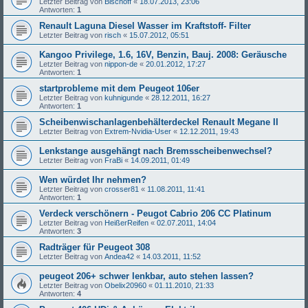
Letzter Beitrag von
Bischoff
«
18.07.2013, 23:06
Antworten:
1
Renault Laguna Diesel Wasser im Kraftstoff- Filter
Letzter Beitrag von
risch
«
15.07.2012, 05:51
Kangoo Privilege, 1.6, 16V, Benzin, Bauj. 2008: Geräusche
Letzter Beitrag von
nippon-de
«
20.01.2012, 17:27
Antworten:
1
startprobleme mit dem Peugeot 106er
Letzter Beitrag von
kuhnigunde
«
28.12.2011, 16:27
Antworten:
1
Scheibenwischanlagenbehälterdeckel Renault Megane II
Letzter Beitrag von
Extrem-Nvidia-User
«
12.12.2011, 19:43
Lenkstange ausgehängt nach Bremsscheibenwechsel?
Letzter Beitrag von
FraBi
«
14.09.2011, 01:49
Wen würdet Ihr nehmen?
Letzter Beitrag von
crosser81
«
11.08.2011, 11:41
Antworten:
1
Verdeck verschönern - Peugot Cabrio 206 CC Platinum
Letzter Beitrag von
HeißerReifen
«
02.07.2011, 14:04
Antworten:
3
Radträger für Peugeot 308
Letzter Beitrag von
Andea42
«
14.03.2011, 11:52
peugeot 206+ schwer lenkbar, auto stehen lassen?
Letzter Beitrag von
Obelix20960
«
01.11.2010, 21:33
Antworten:
4