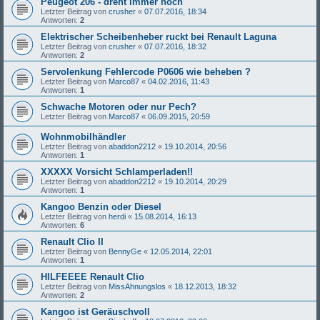
Peugeot 206 - dreht immer hoch
Letzter Beitrag von
crusher
«
07.07.2016, 18:34
Antworten:
2
Elektrischer Scheibenheber ruckt bei Renault Laguna
Letzter Beitrag von
crusher
«
07.07.2016, 18:32
Antworten:
2
Servolenkung Fehlercode P0606 wie beheben ?
Letzter Beitrag von
Marco87
«
04.02.2016, 11:43
Antworten:
1
Schwache Motoren oder nur Pech?
Letzter Beitrag von
Marco87
«
06.09.2015, 20:59
Wohnmobilhändler
Letzter Beitrag von
abaddon2212
«
19.10.2014, 20:56
Antworten:
1
XXXXX Vorsicht Schlamperladen!!
Letzter Beitrag von
abaddon2212
«
19.10.2014, 20:29
Antworten:
1
Kangoo Benzin oder Diesel
Letzter Beitrag von
herdi
«
15.08.2014, 16:13
Antworten:
6
Renault Clio II
Letzter Beitrag von
BennyGe
«
12.05.2014, 22:01
Antworten:
1
HILFEEEE Renault Clio
Letzter Beitrag von
MissAhnungslos
«
18.12.2013, 18:32
Antworten:
2
Kangoo ist Geräuschvoll