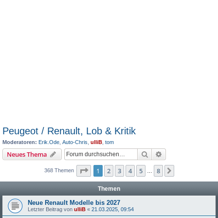
Peugeot / Renault, Lob & Kritik
Moderatoren:
Erik.Ode
,
Auto-Chris
,
ulliB
,
tom
Suche
Erweiterte Suche
Neues Thema
Seite
1
von
8
1
2
3
4
5
8
Nächste
368 Themen
…
Themen
Neue Renault Modelle bis 2027
Letzter Beitrag von
ulliB
«
21.03.2025, 09:54