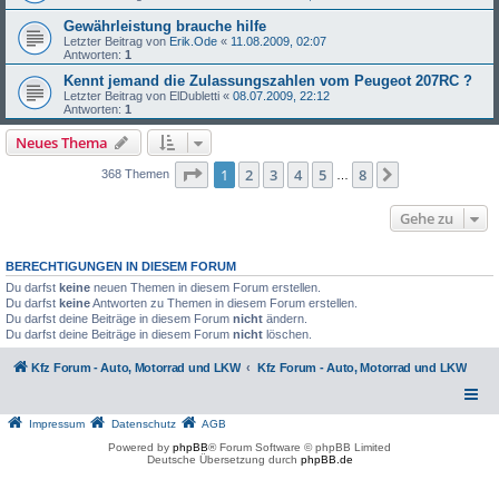
Gewährleistung brauche hilfe
Letzter Beitrag von
Erik.Ode
«
11.08.2009, 02:07
Antworten:
1
Kennt jemand die Zulassungszahlen vom Peugeot 207RC ?
Letzter Beitrag von
ElDubletti
«
08.07.2009, 22:12
Antworten:
1
Neues Thema
Seite
1
von
8
1
2
3
4
5
8
Nächste
368 Themen
…
Gehe zu
BERECHTIGUNGEN IN DIESEM FORUM
Du darfst
keine
neuen Themen in diesem Forum erstellen.
Du darfst
keine
Antworten zu Themen in diesem Forum erstellen.
Du darfst deine Beiträge in diesem Forum
nicht
ändern.
Du darfst deine Beiträge in diesem Forum
nicht
löschen.
Kfz Forum - Auto, Motorrad und LKW
Kfz Forum - Auto, Motorrad und LKW
Impressum
Datenschutz
AGB
Powered by
phpBB
® Forum Software © phpBB Limited
Deutsche Übersetzung durch
phpBB.de