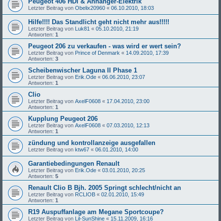
Peugeot 406 HDi & Anhänger-Elektrik
Letzter Beitrag von
Obelix20960
«
06.10.2010, 18:03
Hilfe!!!! Das Standlicht geht nicht mehr aus!!!!!
Letzter Beitrag von
Luk81
«
05.10.2010, 21:19
Antworten:
1
Peugeot 206 zu verkaufen - was wird er wert sein?
Letzter Beitrag von
Prince of Denmark
«
14.09.2010, 17:39
Antworten:
3
Scheibenwischer Laguna II Phase 1
Letzter Beitrag von
Erik.Ode
«
06.06.2010, 23:07
Antworten:
1
Clio
Letzter Beitrag von
AxelF0608
«
17.04.2010, 23:00
Antworten:
1
Kupplung Peugeot 206
Letzter Beitrag von
AxelF0608
«
07.03.2010, 12:13
Antworten:
1
zündung und kontrollanzeige ausgefallen
Letzter Beitrag von
ktw67
«
06.01.2010, 14:00
Garantiebedingungen Renault
Letzter Beitrag von
Erik.Ode
«
03.01.2010, 20:25
Antworten:
5
Renault Clio B Bjh. 2005 Springt schlecht/nicht an
Letzter Beitrag von
RCLIOB
«
02.01.2010, 15:49
Antworten:
1
R19 Auspuffanlage am Megane Sportcoupe?
Letzter Beitrag von
Lil-SunShine
«
15.11.2009, 16:16