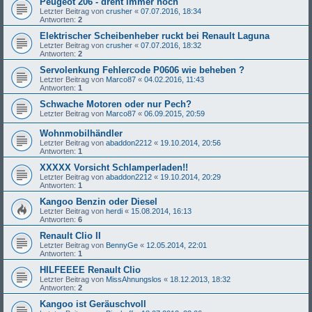
Peugeot 206 - dreht immer hoch
Letzter Beitrag von
crusher
«
07.07.2016, 18:34
Antworten:
2
Elektrischer Scheibenheber ruckt bei Renault Laguna
Letzter Beitrag von
crusher
«
07.07.2016, 18:32
Antworten:
2
Servolenkung Fehlercode P0606 wie beheben ?
Letzter Beitrag von
Marco87
«
04.02.2016, 11:43
Antworten:
1
Schwache Motoren oder nur Pech?
Letzter Beitrag von
Marco87
«
06.09.2015, 20:59
Wohnmobilhändler
Letzter Beitrag von
abaddon2212
«
19.10.2014, 20:56
Antworten:
1
XXXXX Vorsicht Schlamperladen!!
Letzter Beitrag von
abaddon2212
«
19.10.2014, 20:29
Antworten:
1
Kangoo Benzin oder Diesel
Letzter Beitrag von
herdi
«
15.08.2014, 16:13
Antworten:
6
Renault Clio II
Letzter Beitrag von
BennyGe
«
12.05.2014, 22:01
Antworten:
1
HILFEEEE Renault Clio
Letzter Beitrag von
MissAhnungslos
«
18.12.2013, 18:32
Antworten:
2
Kangoo ist Geräuschvoll