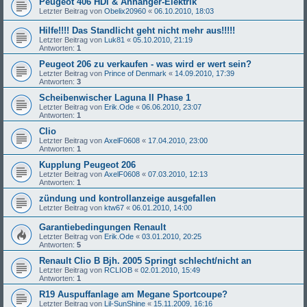
Peugeot 406 HDi & Anhänger-Elektrik
Letzter Beitrag von
Obelix20960
«
06.10.2010, 18:03
Hilfe!!!! Das Standlicht geht nicht mehr aus!!!!!
Letzter Beitrag von
Luk81
«
05.10.2010, 21:19
Antworten:
1
Peugeot 206 zu verkaufen - was wird er wert sein?
Letzter Beitrag von
Prince of Denmark
«
14.09.2010, 17:39
Antworten:
3
Scheibenwischer Laguna II Phase 1
Letzter Beitrag von
Erik.Ode
«
06.06.2010, 23:07
Antworten:
1
Clio
Letzter Beitrag von
AxelF0608
«
17.04.2010, 23:00
Antworten:
1
Kupplung Peugeot 206
Letzter Beitrag von
AxelF0608
«
07.03.2010, 12:13
Antworten:
1
zündung und kontrollanzeige ausgefallen
Letzter Beitrag von
ktw67
«
06.01.2010, 14:00
Garantiebedingungen Renault
Letzter Beitrag von
Erik.Ode
«
03.01.2010, 20:25
Antworten:
5
Renault Clio B Bjh. 2005 Springt schlecht/nicht an
Letzter Beitrag von
RCLIOB
«
02.01.2010, 15:49
Antworten:
1
R19 Auspuffanlage am Megane Sportcoupe?
Letzter Beitrag von
Lil-SunShine
«
15.11.2009, 16:16