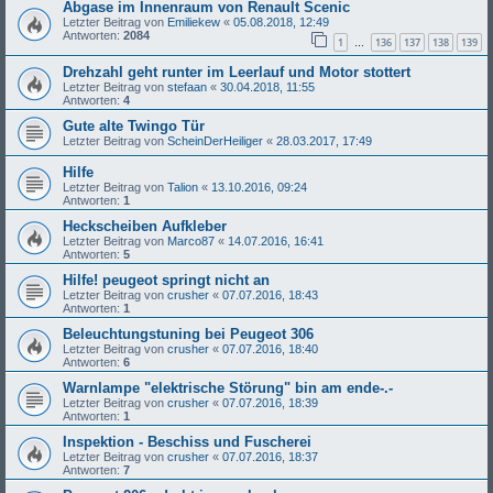
Abgase im Innenraum von Renault Scenic
Letzter Beitrag von
Emiliekew
«
05.08.2018, 12:49
Antworten:
2084
1
136
137
138
139
…
Drehzahl geht runter im Leerlauf und Motor stottert
Letzter Beitrag von
stefaan
«
30.04.2018, 11:55
Antworten:
4
Gute alte Twingo Tür
Letzter Beitrag von
ScheinDerHeiliger
«
28.03.2017, 17:49
Hilfe
Letzter Beitrag von
Talion
«
13.10.2016, 09:24
Antworten:
1
Heckscheiben Aufkleber
Letzter Beitrag von
Marco87
«
14.07.2016, 16:41
Antworten:
5
Hilfe! peugeot springt nicht an
Letzter Beitrag von
crusher
«
07.07.2016, 18:43
Antworten:
1
Beleuchtungstuning bei Peugeot 306
Letzter Beitrag von
crusher
«
07.07.2016, 18:40
Antworten:
6
Warnlampe "elektrische Störung" bin am ende-.-
Letzter Beitrag von
crusher
«
07.07.2016, 18:39
Antworten:
1
Inspektion - Beschiss und Fuscherei
Letzter Beitrag von
crusher
«
07.07.2016, 18:37
Antworten:
7