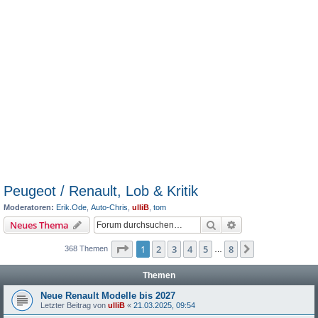
Peugeot / Renault, Lob & Kritik
Moderatoren:
Erik.Ode
,
Auto-Chris
,
ulliB
,
tom
Suche
Erweiterte Suche
Neues Thema
Seite
1
von
8
1
2
3
4
5
8
Nächste
368 Themen
…
Themen
Neue Renault Modelle bis 2027
Letzter Beitrag von
ulliB
«
21.03.2025, 09:54