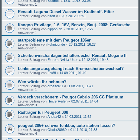
Letzter Beitrag von
Bischoff
«
18.07.2013, 23:06
Antworten:
1
Renault Laguna Diesel Wasser im Kraftstoff- Filter
Letzter Beitrag von
risch
«
15.07.2012, 05:51
Kangoo Privilege, 1.6, 16V, Benzin, Bauj. 2008: Geräusche
Letzter Beitrag von
nippon-de
«
20.01.2012, 17:27
Antworten:
1
startprobleme mit dem Peugeot 106er
Letzter Beitrag von
kuhnigunde
«
28.12.2011, 16:27
Antworten:
1
Scheibenwischanlagenbehälterdeckel Renault Megane II
Letzter Beitrag von
Extrem-Nvidia-User
«
12.12.2011, 19:43
Lenkstange ausgehängt nach Bremsscheibenwechsel?
Letzter Beitrag von
FraBi
«
14.09.2011, 01:49
Wen würdet Ihr nehmen?
Letzter Beitrag von
crosser81
«
11.08.2011, 11:41
Antworten:
1
Verdeck verschönern - Peugot Cabrio 206 CC Platinum
Letzter Beitrag von
HeißerReifen
«
02.07.2011, 14:04
Antworten:
3
Radträger für Peugeot 308
Letzter Beitrag von
Andea42
«
14.03.2011, 11:52
peugeot 206+ schwer lenkbar, auto stehen lassen?
Letzter Beitrag von
Obelix20960
«
01.11.2010, 21:33
Antworten:
4