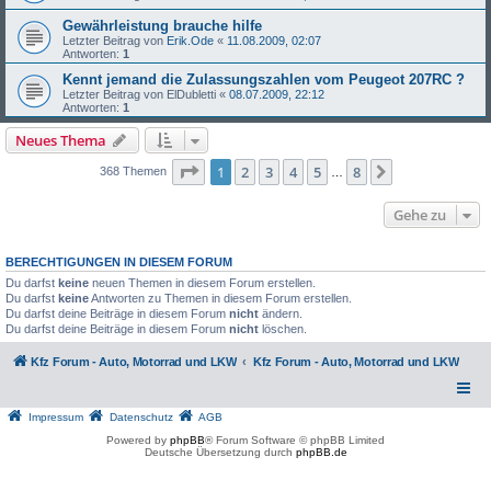
Gewährleistung brauche hilfe
Letzter Beitrag von
Erik.Ode
«
11.08.2009, 02:07
Antworten:
1
Kennt jemand die Zulassungszahlen vom Peugeot 207RC ?
Letzter Beitrag von
ElDubletti
«
08.07.2009, 22:12
Antworten:
1
Neues Thema
Seite
1
von
8
1
2
3
4
5
8
Nächste
368 Themen
…
Gehe zu
BERECHTIGUNGEN IN DIESEM FORUM
Du darfst
keine
neuen Themen in diesem Forum erstellen.
Du darfst
keine
Antworten zu Themen in diesem Forum erstellen.
Du darfst deine Beiträge in diesem Forum
nicht
ändern.
Du darfst deine Beiträge in diesem Forum
nicht
löschen.
Kfz Forum - Auto, Motorrad und LKW
Kfz Forum - Auto, Motorrad und LKW
Impressum
Datenschutz
AGB
Powered by
phpBB
® Forum Software © phpBB Limited
Deutsche Übersetzung durch
phpBB.de