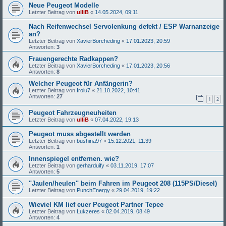
Neue Peugeot Modelle
Letzter Beitrag von
ulliB
«
14.05.2024, 09:11
Nach Reifenwechsel Servolenkung defekt / ESP Warnanzeige
an?
Letzter Beitrag von
XavierBorcheding
«
17.01.2023, 20:59
Antworten:
3
Frauengerechte Radkappen?
Letzter Beitrag von
XavierBorcheding
«
17.01.2023, 20:56
Antworten:
8
Welcher Peugeot für Anfängerin?
Letzter Beitrag von
Irolu7
«
21.10.2022, 10:41
Antworten:
27
1
2
Peugeot Fahrzeugneuheiten
Letzter Beitrag von
ulliB
«
07.04.2022, 19:13
Peugeot muss abgestellt werden
Letzter Beitrag von
bushina97
«
15.12.2021, 11:39
Antworten:
1
Innenspiegel entfernen. wie?
Letzter Beitrag von
gerharduify
«
03.11.2019, 17:07
Antworten:
5
"Jaulen/heulen" beim Fahren im Peugeot 208 (115PS/Diesel)
Letzter Beitrag von
PunchEnergy
«
29.04.2019, 19:22
Wieviel KM lief euer Peugeot Partner Tepee
Letzter Beitrag von
Lukzeres
«
02.04.2019, 08:49
Antworten:
4