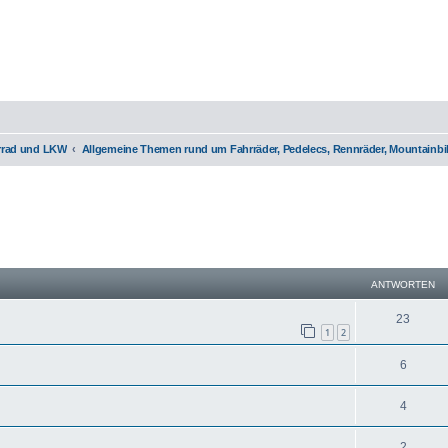
orrad und LKW
Allgemeine Themen rund um Fahrräder, Pedelecs, Rennräder, Mountainbi
eiterte Suche
ANTWORTEN
23
1
2
6
4
2