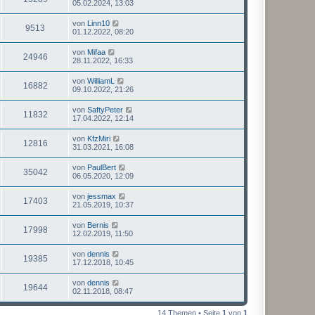
05.02.2024, 13:03
von
Linn10
9513
01.12.2022, 08:20
von
Mifaa
24946
28.11.2022, 16:33
von
WilliamL
16882
09.10.2022, 21:26
von
SaftyPeter
11832
17.04.2022, 12:14
von
KfzMiri
12816
31.03.2021, 16:08
von
PaulBert
35042
06.05.2020, 12:09
von
jessmax
17403
21.05.2019, 10:37
von
Bernis
17998
12.02.2019, 11:50
von
dennis
19385
17.12.2018, 10:45
von
dennis
19644
02.11.2018, 08:47
14 Themen • Seite
1
von
1