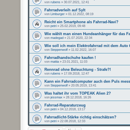
von
rubens
»
30.07.2021, 12:41
Fahrradverleih auf Sylt
von
Limburger
»
01.12.2022, 08:19
Reicht ein Smartphone als Fahrrad-Navi?
von
petri
»
25.02.2019, 09:48
Wie wählt man einen Hundeanhänger für das F
von
madegad
»
21.07.2020, 22:34
Wie soll ich mein Elektrofahrrad mit dem Auto 
von
Steppenwolf
»
11.02.2022, 16:07
Fahrradhandschuhe kaufen !
von
mattia
»
23.01.2021, 11:03
Rennrad ohne Beleuchtung - Strafe?!
von
rubens
»
17.09.2018, 12:47
Kann ein Fahrradcomputer auch den Puls mes
von
Steppenwolf
»
20.05.2019, 13:41
Was haltet ihr vom TOPEAK Alien 2?
von
jessmax
»
28.12.2018, 16:26
Fahrrad-Reparaturzeug
von
petri
»
04.12.2018, 13:17
Fahrradlicht-Stärke richtig einschätzen?
von
petri
»
22.08.2018, 12:33