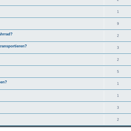
1
9
ahrrad?
2
transportieren?
3
2
5
sen?
1
1
3
2