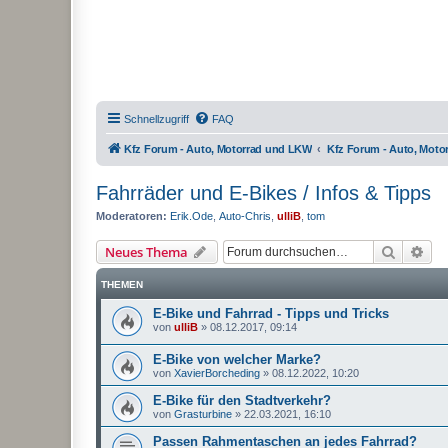
Schnellzugriff
FAQ
Kfz Forum - Auto, Motorrad und LKW
Kfz Forum - Auto, Mot
Fahrräder und E-Bikes / Infos & Tipps
Moderatoren:
Erik.Ode
,
Auto-Chris
,
ulliB
,
tom
Suche
Erw
Neues Thema
THEMEN
E-Bike und Fahrrad - Tipps und Tricks
von
ulliB
»
08.12.2017, 09:14
E-Bike von welcher Marke?
von
XavierBorcheding
»
08.12.2022, 10:20
E-Bike für den Stadtverkehr?
von
Grasturbine
»
22.03.2021, 16:10
Passen Rahmentaschen an jedes Fahrrad?