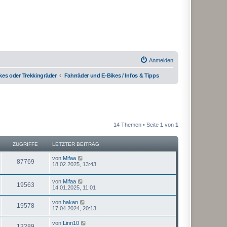
Anmelden
kes oder Trekkingräder
Fahrräder und E-Bikes / Infos & Tipps
14 Themen • Seite
1
von
1
ZUGRIFFE
LETZTER BEITRAG
von
Mifaa
87769
18.02.2025, 13:43
von
Mifaa
19563
14.01.2025, 11:01
von
hakan
19578
17.04.2024, 20:13
von
Linn10
13289