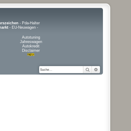
hrszeichen
-
Pda-Halter
arkt
-
EU-Neuwagen
-
Autotuning
Jahreswagen
Autokredit
Disclaimer
Suche
Erweiterte Suche