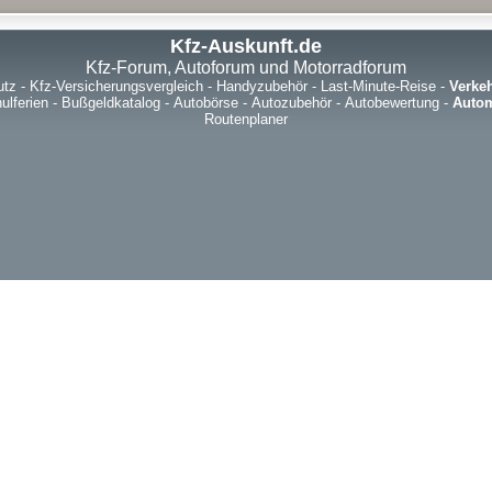
Kfz-Auskunft.de
Kfz-Forum, Autoforum und Motorradforum
utz
-
Kfz-Versicherungsvergleich
-
Handyzubehör
-
Last-Minute-Reise
-
Verke
ulferien
-
Bußgeldkatalog
-
Autobörse
-
Autozubehör
-
Autobewertung
-
Autom
Routenplaner