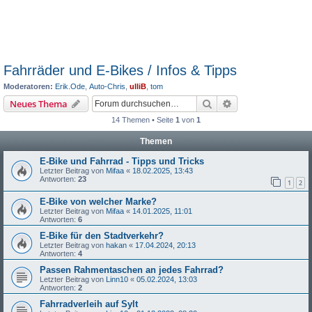
Fahrräder und E-Bikes / Infos & Tipps
Moderatoren:
Erik.Ode
,
Auto-Chris
,
ulliB
,
tom
Suche
Erweiterte Suche
Neues Thema
14 Themen • Seite
1
von
1
Themen
E-Bike und Fahrrad - Tipps und Tricks
Letzter Beitrag von
Mifaa
«
18.02.2025, 13:43
Antworten:
23
1
2
E-Bike von welcher Marke?
Letzter Beitrag von
Mifaa
«
14.01.2025, 11:01
Antworten:
6
E-Bike für den Stadtverkehr?
Letzter Beitrag von
hakan
«
17.04.2024, 20:13
Antworten:
4
Passen Rahmentaschen an jedes Fahrrad?
Letzter Beitrag von
Linn10
«
05.02.2024, 13:03
Antworten:
2
Fahrradverleih auf Sylt