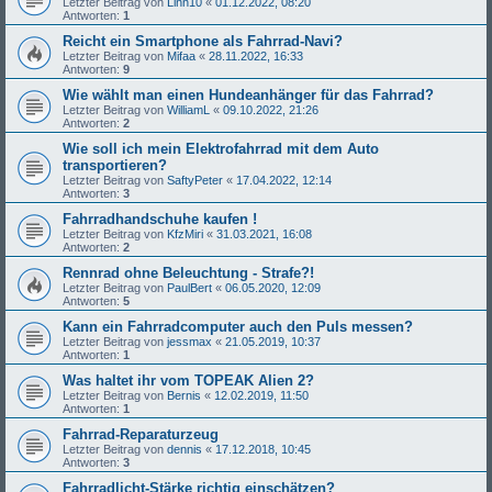
Letzter Beitrag von
Linn10
«
01.12.2022, 08:20
Antworten:
1
Reicht ein Smartphone als Fahrrad-Navi?
Letzter Beitrag von
Mifaa
«
28.11.2022, 16:33
Antworten:
9
Wie wählt man einen Hundeanhänger für das Fahrrad?
Letzter Beitrag von
WilliamL
«
09.10.2022, 21:26
Antworten:
2
Wie soll ich mein Elektrofahrrad mit dem Auto
transportieren?
Letzter Beitrag von
SaftyPeter
«
17.04.2022, 12:14
Antworten:
3
Fahrradhandschuhe kaufen !
Letzter Beitrag von
KfzMiri
«
31.03.2021, 16:08
Antworten:
2
Rennrad ohne Beleuchtung - Strafe?!
Letzter Beitrag von
PaulBert
«
06.05.2020, 12:09
Antworten:
5
Kann ein Fahrradcomputer auch den Puls messen?
Letzter Beitrag von
jessmax
«
21.05.2019, 10:37
Antworten:
1
Was haltet ihr vom TOPEAK Alien 2?
Letzter Beitrag von
Bernis
«
12.02.2019, 11:50
Antworten:
1
Fahrrad-Reparaturzeug
Letzter Beitrag von
dennis
«
17.12.2018, 10:45
Antworten:
3
Fahrradlicht-Stärke richtig einschätzen?