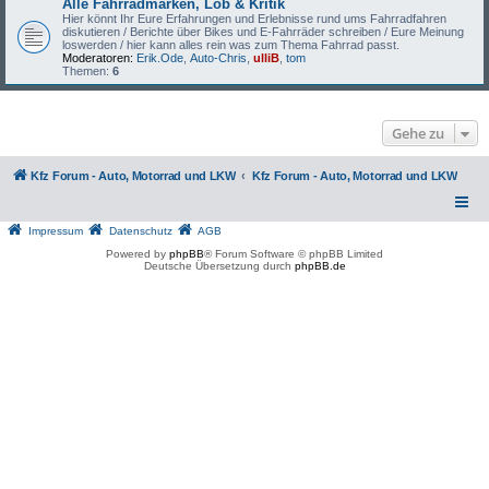
Alle Fahrradmarken, Lob & Kritik
Hier könnt Ihr Eure Erfahrungen und Erlebnisse rund ums Fahrradfahren
diskutieren / Berichte über Bikes und E-Fahrräder schreiben / Eure Meinung
loswerden / hier kann alles rein was zum Thema Fahrrad passt.
Moderatoren:
Erik.Ode
,
Auto-Chris
,
ulliB
,
tom
Themen:
6
Gehe zu
Kfz Forum - Auto, Motorrad und LKW
Kfz Forum - Auto, Motorrad und LKW
Impressum
Datenschutz
AGB
Powered by
phpBB
® Forum Software © phpBB Limited
Deutsche Übersetzung durch
phpBB.de