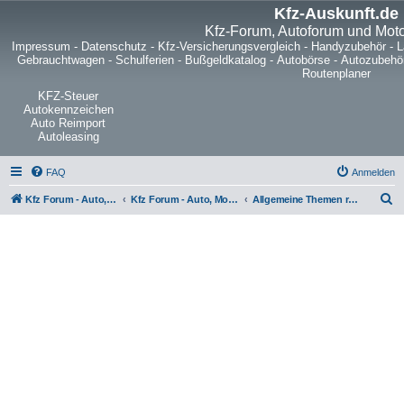
Kfz-Auskunft.de
Kfz-Forum, Autoforum und Mot
Impressum
-
Datenschutz
-
Kfz-Versicherungsvergleich
-
Handyzubehör
-
L
Gebrauchtwagen
-
Schulferien
-
Bußgeldkatalog
-
Autobörse
-
Autozubehö
Routenplaner
KFZ-Steuer
Autokennzeichen
Auto Reimport
Autoleasing
FAQ
Anmelden
S
Kfz Forum - Auto, Motorrad und LKW
Kfz Forum - Auto, Motorrad und LKW
Allgemeine Themen rund um Fahrräder, Pedelecs, Rennräder, Mountainbikes oder Trekkingräder
u
c
h
e