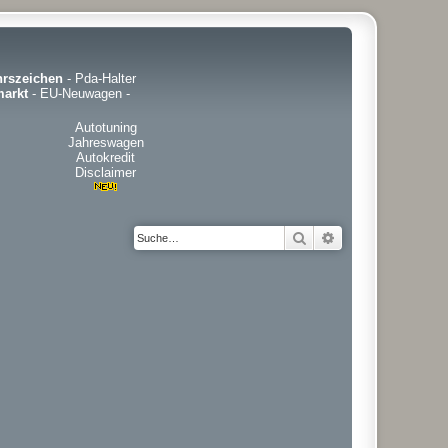
hrszeichen
-
Pda-Halter
arkt
-
EU-Neuwagen
-
Autotuning
Jahreswagen
Autokredit
Disclaimer
Suche
Erweiterte Suche