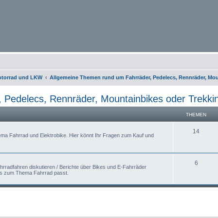
otorrad und LKW
Allgemeine Themen rund um Fahrräder, Pedelecs, Rennräder, Mou
 Pedelecs, Rennräder, Mountainbikes oder Trekki
THEMEN
14
ema Fahrrad und Elektrobike. Hier könnt Ihr Fragen zum Kauf und
6
hrradfahren diskutieren / Berichte über Bikes und E-Fahrräder
was zum Thema Fahrrad passt.