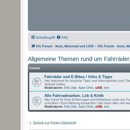
Schnellzugriff
FAQ
Kfz Forum - Auto, Motorrad und LKW
Kfz Forum - Auto, M
Allgemeine Themen rund um Fahrräder,
FORUM
Fahrräder und E-Bikes / Infos & Tipps
Hier bekommt Ihr nützliche Tipps und Informationen zum Th
Verkauf stellen.
Moderatoren:
Erik.Ode
,
Auto-Chris
,
ulliB
,
tom
Alle Fahrradmarken, Lob & Kritik
Hier könnt Ihr Eure Erfahrungen und Erlebnisse rund ums Fa
schreiben / Eure Meinung loswerden / hier kann alles rein 
Moderatoren:
Erik.Ode
,
Auto-Chris
,
ulliB
,
tom
Zurück zur Foren-Übersicht