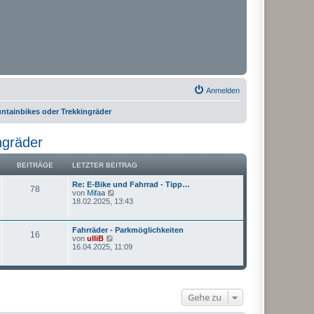
Anmelden
ntainbikes oder Trekkingräder
ngräder
BEITRÄGE
LETZTER BEITRAG
Re: E-Bike und Fahrrad - Tipp…
78
N
von
Mifaa
e
18.02.2025, 13:43
u
e
s
Fahrräder - Parkmöglichkeiten
16
t
N
von
ulliB
e
e
16.04.2025, 11:09
r
u
B
e
e
s
i
t
t
e
r
Gehe zu
r
a
B
g
e