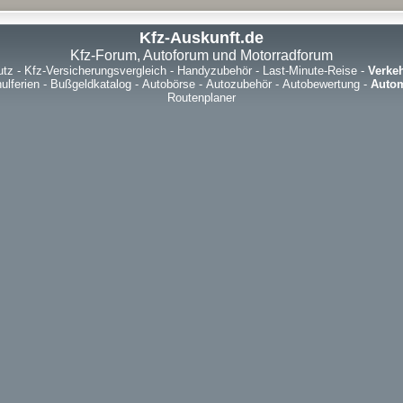
Kfz-Auskunft.de
Kfz-Forum, Autoforum und Motorradforum
utz
-
Kfz-Versicherungsvergleich
-
Handyzubehör
-
Last-Minute-Reise
-
Verke
ulferien
-
Bußgeldkatalog
-
Autobörse
-
Autozubehör
-
Autobewertung
-
Autom
Routenplaner